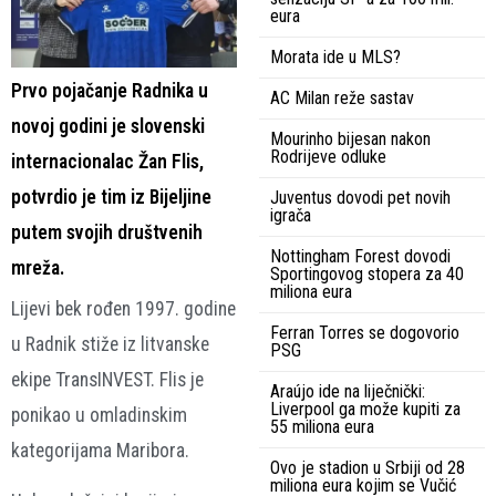
eura
Morata ide u MLS?
Prvo pojačanje Radnika u
AC Milan reže sastav
novoj godini je slovenski
Mourinho bijesan nakon
Rodrijeve odluke
internacionalac Žan Flis,
potvrdio je tim iz Bijeljine
Juventus dovodi pet novih
igrača
putem svojih društvenih
Nottingham Forest dovodi
mreža.
Sportingovog stopera za 40
miliona eura
Lijevi bek rođen 1997. godine
Ferran Torres se dogovorio
u Radnik stiže iz litvanske
PSG
ekipe TransINVEST. Flis je
Araújo ide na liječnički:
Liverpool ga može kupiti za
ponikao u omladinskim
55 miliona eura
kategorijama Maribora.
Ovo je stadion u Srbiji od 28
miliona eura kojim se Vučić