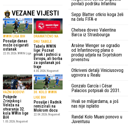
povlači podršku Infantinu
VEZANE VIJESTI
Sepp Blatter otkrio koga želi
na čelu FIFA-e
Chelsea doveo Valentina
Barca iz Strasbourga
WWIN LIGA BIH
DRAMATIČNO NA
Posušje danas
DNU TABELE
može osigurati
Arsène Wenger se ogradio
Tabela WWIN
ostanak
od Infantinovog plana o
lige: Poznat
22.05.2026.
WWIN Liga
prvak i putnici u
prodaji udjela na Svjetskom
Evropu, ali borba
prvenstvu
za opstanak još
traje
Otkriveni detalji Viniciusovog
4.05.2026.
Nogomet
ugovora u Realu
Gonzalo García i César
Palacios potpisali do 2031.
VAŽNI BODOVI
30. KOLO WWIN
Pobjede
LIGE BIH
Hvali se milijardama, a još
Zrinjskog i
Posušje i Radnik
Veleža na
nas nije isplatio
remizirali na
otvaranju 32.
Mokrom docu
kola WWin lige
22.04.2026.
Nogomet
Randal Kolo Muani ponovo u
BiH
Juventusu
1.05.2026.
Nogomet