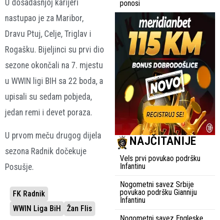
U dosadašnjoj karijeri
ponosi
nastupao je za Maribor,
Dravu Ptuj, Celje, Triglav i
Rogašku. Bijeljinci su prvi dio
sezone okončali na 7. mjestu
u WWIN ligi BIH sa 22 boda, a
upisali su sedam pobjeda,
jedan remi i devet poraza.
U prvom meču drugog dijela
NAJČITANIJE
sezona Radnik dočekuje
Vels prvi povukao podršku
Infantinu
Posušje.
Nogometni savez Srbije
povukao podršku Gianniju
FK Radnik
Infantinu
WWIN Liga BiH
Žan Flis
Nogometni savez Engleske