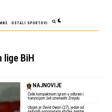
MNE
OSTALI SPORTOVI
 lige BiH
NAJNOVIJE
Čelik kompaktnom igrom u odbrani i
tranzicijom želi iznenaditi Zrinjski
Ubijen je David Owori (27), jedan od
najboljih nogometaša afričke zemlje