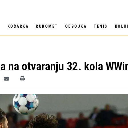
T
KOŠARKA
RUKOMET
ODBOJKA
TENIS
KOLU
a na otvaranju 32. kola WWin