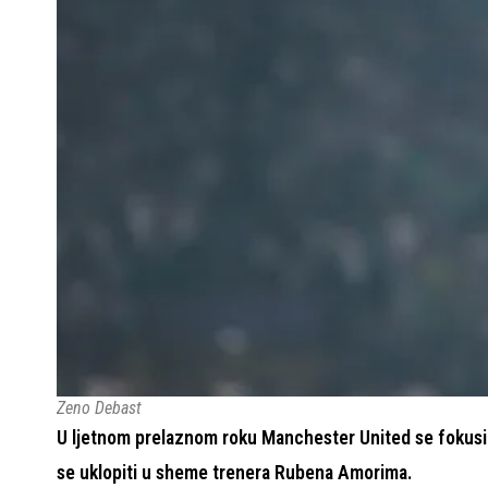
Zeno Debast
U ljetnom prelaznom roku Manchester United se fokusira
se uklopiti u sheme trenera Rubena Amorima.