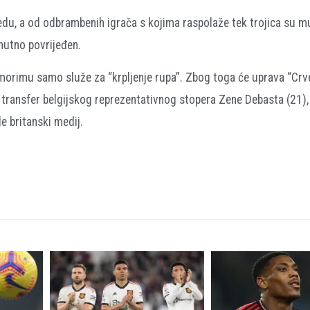
redu, a od odbrambenih igrača s kojima raspolaže tek trojica su m
enutno povrijeđen.
orimu samo služe za “krpljenje rupa”. Zbog toga će uprava “Crv
ransfer belgijskog reprezentativnog stopera Zene Debasta (21), 
e britanski medij.