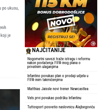
u po ukusu,
enih
koji je
NAJČITANIJE
Nogometni savezi traže istragu i reformu
nakon povlačenja FIFA-inog plana o
privatnim ulaganjima
Infantino povukao plan o prodaji udjela u
FIFA-inim takmičenjima
Matthias Jaissle novi trener Newcastlea
Vels prvi povukao podršku Infantinu
Tuttosport posvetio naslovnicu Alajbegoviću