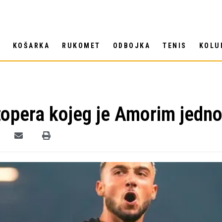
T
KOŠARKA
RUKOMET
ODBOJKA
TENIS
KOLU
stopera kojeg je Amorim jed