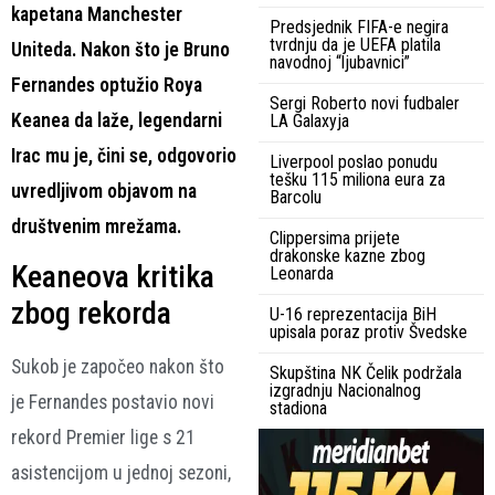
kapetana Manchester
Predsjednik FIFA-e negira
tvrdnju da je UEFA platila
Uniteda. Nakon što je Bruno
navodnoj “ljubavnici”
Fernandes optužio Roya
Sergi Roberto novi fudbaler
Keanea da laže, legendarni
LA Galaxyja
Irac mu je, čini se, odgovorio
Liverpool poslao ponudu
tešku 115 miliona eura za
uvredljivom objavom na
Barcolu
društvenim mrežama.
Clippersima prijete
drakonske kazne zbog
Keaneova kritika
Leonarda
zbog rekorda
U-16 reprezentacija BiH
upisala poraz protiv Švedske
Sukob je započeo nakon što
Skupština NK Čelik podržala
izgradnju Nacionalnog
je Fernandes postavio novi
stadiona
rekord Premier lige s 21
asistencijom u jednoj sezoni,