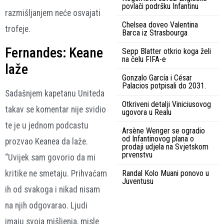
povlači podršku Infantinu
razmišljanjem neće osvajati
Chelsea doveo Valentina
trofeje.
Barca iz Strasbourga
Fernandes: Keane
Sepp Blatter otkrio koga želi
na čelu FIFA-e
laže
Gonzalo García i César
Palacios potpisali do 2031.
Sadašnjem kapetanu Uniteda
Otkriveni detalji Viniciusovog
takav se komentar nije svidio
ugovora u Realu
te je u jednom podcastu
Arsène Wenger se ogradio
od Infantinovog plana o
prozvao Keanea da laže.
prodaji udjela na Svjetskom
prvenstvu
“Uvijek sam govorio da mi
kritike ne smetaju. Prihvaćam
Randal Kolo Muani ponovo u
Juventusu
ih od svakoga i nikad nisam
na njih odgovarao. Ljudi
imaju svoja mišljenja, misle