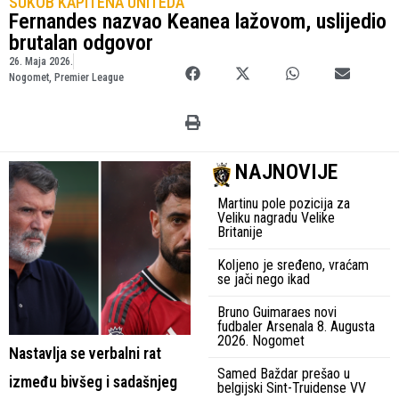
SUKOB KAPITENA UNITEDA
Fernandes nazvao Keanea lažovom, uslijedio
brutalan odgovor
26. Maja 2026.
Nogomet
,
Premier League
NAJNOVIJE
Martinu pole pozicija za
Veliku nagradu Velike
Britanije
Koljeno je sređeno, vraćam
se jači nego ikad
Bruno Guimaraes novi
fudbaler Arsenala 8. Augusta
2026. Nogomet
Nastavlja se verbalni rat
Samed Baždar prešao u
između bivšeg i sadašnjeg
belgijski Sint-Truidense VV