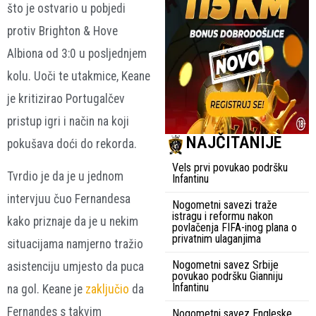
što je ostvario u pobjedi
protiv Brighton & Hove
Albiona od 3:0 u posljednjem
kolu. Uoči te utakmice, Keane
je kritizirao Portugalčev
pristup igri i način na koji
NAJČITANIJE
pokušava doći do rekorda.
Vels prvi povukao podršku
Tvrdio je da je u jednom
Infantinu
intervjuu čuo Fernandesa
Nogometni savezi traže
istragu i reformu nakon
kako priznaje da je u nekim
povlačenja FIFA-inog plana o
privatnim ulaganjima
situacijama namjerno tražio
Nogometni savez Srbije
asistenciju umjesto da puca
povukao podršku Gianniju
Infantinu
na gol. Keane je
zaključio
da
Fernandes s takvim
Nogometni savez Engleske