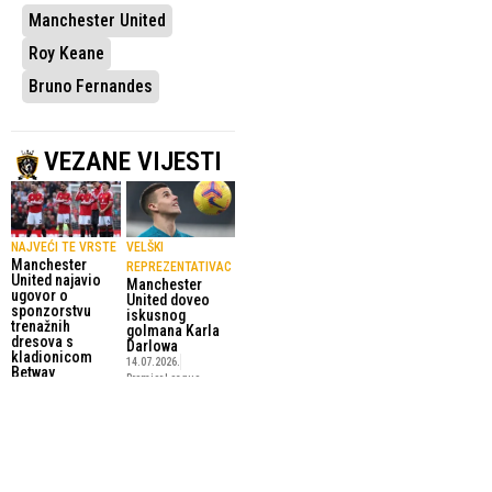
Manchester United
Roy Keane
Bruno Fernandes
VEZANE VIJESTI
NAJVEĆI TE VRSTE
VELŠKI
Manchester
REPREZENTATIVAC
United najavio
Manchester
ugovor o
United doveo
sponzorstvu
iskusnog
trenažnih
golmana Karla
dresova s
Darlowa
kladionicom
14.07.2026.
Betway
Premier League
4.08.2026.
Premier League
ROY KEANE
ENGLESKA JE