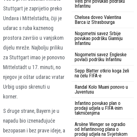
Vels prvi povukao podršku
Infantinu
Stuttgart je zaprijetio preko
Chelsea doveo Valentina
Undava i Mittelstädta, čiji je
Barca iz Strasbourga
udarac s ruba kaznenog
Nogometni savez Srbije
prostora završio u vanjskom
povukao podršku Gianniju
Infantinu
dijelu mreže. Najbolju priliku
Nogometni savez Engleske
za Stuttgart imao je ponovno
povlači podršku Infantinu
Mittelstädt u 17. minuti, no
Sepp Blatter otkrio koga želi
na čelu FIFA-e
njegov je oštar udarac vratar
Urbig uspio skrenuti u
Randal Kolo Muani ponovo u
Juventusu
korner.
Infantino povukao plan o
prodaji udjela u FIFA-inim
S druge strane, Bayern je u
takmičenjima
napadu bio iznenađujuće
Arsène Wenger se ogradio
od Infantinovog plana o
bezopasan i bez prave ideje, a
prodaji udjela na Svjetskom