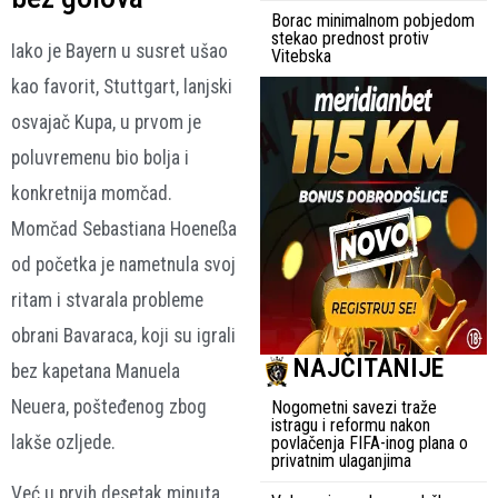
Borac minimalnom pobjedom
stekao prednost protiv
Iako je Bayern u susret ušao
Vitebska
kao favorit, Stuttgart, lanjski
osvajač Kupa, u prvom je
poluvremenu bio bolja i
konkretnija momčad.
Momčad Sebastiana Hoeneßa
od početka je nametnula svoj
ritam i stvarala probleme
obrani Bavaraca, koji su igrali
NAJČITANIJE
bez kapetana Manuela
Neuera, pošteđenog zbog
Nogometni savezi traže
istragu i reformu nakon
lakše ozljede.
povlačenja FIFA-inog plana o
privatnim ulaganjima
Već u prvih desetak minuta