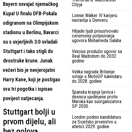
Bayern osvajač njemačkog
Cityja
Kupa! U finalu DFB-Pokala
Lonnie Walker IV karijeru
nastavlja u Denveru
odigranom na Olimpijskom
Hiljade ljudi prisustvovalo
stadionu u Berlinu, Bavarci
ceremoniji potpisivanja
ugovora Mohameda Salaha
su s uvjerljivih 3:0 svladali
Stuttgart i tako stigli do
Vinicius produžio ugovor sa
Real Madridom do 2032.
dvostruke krune. Junak
godine
večeri bio je nevjerojatni
Velika nagrada Britanije
ostaje u MotoGP kalendaru
Harry Kane, koji je postigao
do 2028. godine
sva tri pogotka i ispisao
Španska krajnja ljevica i
desnica ujedinjene protiv
povijest natjecanja.
Maroka kao suorganizatora
SP 2030.
Stuttgart bolji u
London podnio kandidaturu
prvom dijelu, ali
za Svjetsko prvenstvo u
atletici 2029. godine
bez golova