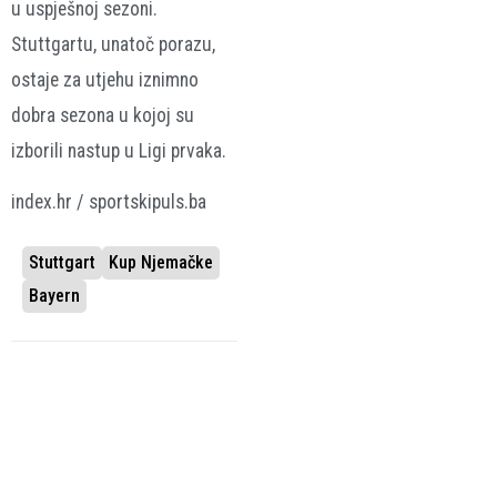
u uspješnoj sezoni.
Stuttgartu, unatoč porazu,
ostaje za utjehu iznimno
dobra sezona u kojoj su
izborili nastup u Ligi prvaka.
index.hr / sportskipuls.ba
Stuttgart
Kup Njemačke
Bayern
VEZANE VIJESTI
BAYERN ZABIO, ALI
“NIJE ON
PREKASNO
MARADONA”
(VIDEO) PSG
Igrač traži 5