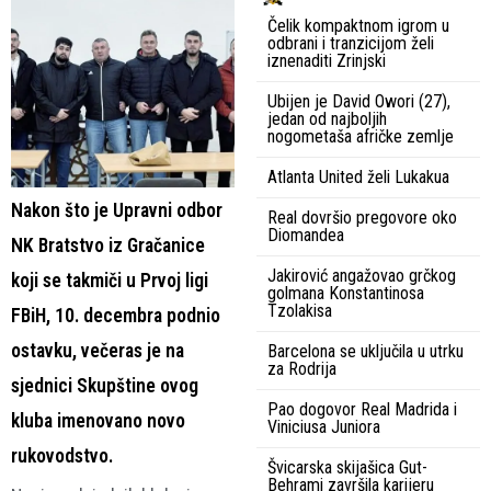
Čelik kompaktnom igrom u
odbrani i tranzicijom želi
iznenaditi Zrinjski
Ubijen je David Owori (27),
jedan od najboljih
nogometaša afričke zemlje
Atlanta United želi Lukakua
Nakon što je Upravni odbor
Real dovršio pregovore oko
Diomandea
NK Bratstvo iz Gračanice
Jakirović angažovao grčkog
koji se takmiči u Prvoj ligi
golmana Konstantinosa
Tzolakisa
FBiH, 10. decembra podnio
ostavku, večeras je na
Barcelona se uključila u utrku
za Rodrija
sjednici Skupštine ovog
Pao dogovor Real Madrida i
kluba imenovano novo
Viniciusa Juniora
rukovodstvo.
Švicarska skijašica Gut-
Behrami završila karijeru