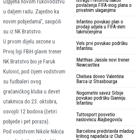
istragu i reformu nakon
uspjeha novom rukovodstvu
povlačenja FIFA-inog plana o
privatnim ulaganjima
u daljem radu. Zajedno ka
novim pobjedama”, saopćili
Infantino povukao plan o
prodaji udjela u FIFA-inim
su iz NK Bratstvo.
takmičenjima
U prvom dijelu sezone u
Vels prvi povukao podršku
Infantinu
Prvoj ligi FBiH glavni trener
Matthias Jaissle novi trener
NK Bratstvo bio je Faruk
Newcastlea
Kulović, pod čijem vodstvom
Chelsea doveo Valentina
su fudbaleri ovog
Barca iz Strasbourga
gračaničkog kluba u devet
Nogometni savez Srbije
povukao podršku Gianniju
utakmica do 23. oktobra,
Infantinu
osvojili 12 bodova (četiri
Tuttosport posvetio
naslovnicu Alajbegoviću
pobjede i pet poraza).
Barcelona predstavila mladog
Pod vodstvom Nikole Nikića
krilnog napadača iz Club