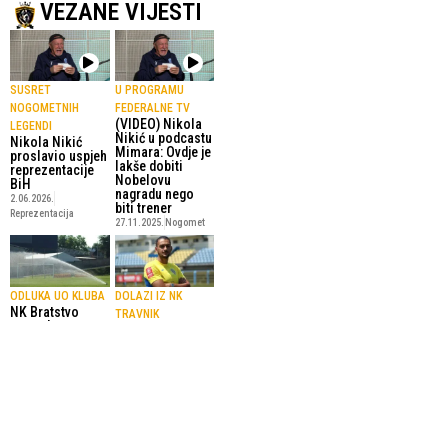
VEZANE VIJESTI
SUSRET
U PROGRAMU
NOGOMETNIH
FEDERALNE TV
(VIDEO) Nikola
LEGENDI
Nikić u podcastu
Nikola Nikić
Mimara: Ovdje je
proslavio uspjeh
lakše dobiti
reprezentacije
Nobelovu
BiH
nagradu nego
2.06.2026.
biti trener
Reprezentacija
27.11.2025.
Nogomet
ODLUKA UO KLUBA
DOLAZI IZ NK
NK Bratstvo
TRAVNIK
ostao bez
Ali Panjeta novi
trenera – raskid
igrač NK
saradnje sa
Bratstvo
Nusretom
Gračanica
Muslimovićem
6.07.2025.
Nogomet
16.08.2025.
Nogomet
SportskiPuls.ba