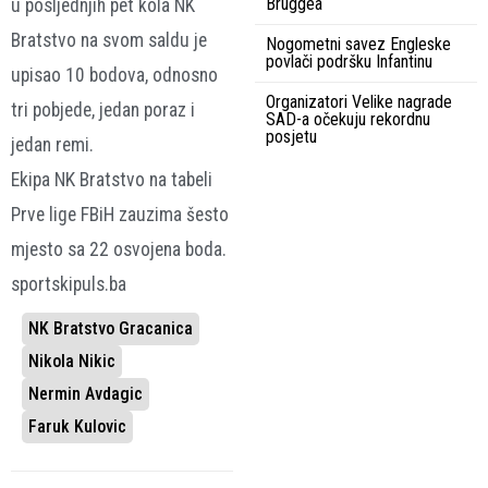
Bruggea
u posljednjih pet kola NK
Bratstvo na svom saldu je
Nogometni savez Engleske
povlači podršku Infantinu
upisao 10 bodova, odnosno
Organizatori Velike nagrade
tri pobjede, jedan poraz i
SAD-a očekuju rekordnu
posjetu
jedan remi.
Ekipa NK Bratstvo na tabeli
Prve lige FBiH zauzima šesto
mjesto sa 22 osvojena boda.
sportskipuls.ba
NK Bratstvo Gracanica
Nikola Nikic
Nermin Avdagic
Faruk Kulovic