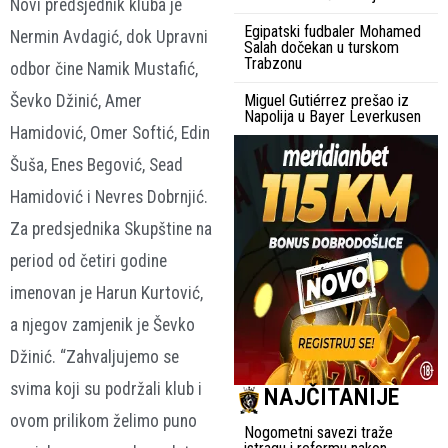
Novi predsjednik kluba je
Egipatski fudbaler Mohamed
Nermin Avdagić, dok Upravni
Salah dočekan u turskom
Trabzonu
odbor čine Namik Mustafić,
Ševko Džinić, Amer
Miguel Gutiérrez prešao iz
Napolija u Bayer Leverkusen
Hamidović, Omer Softić, Edin
Šuša, Enes Begović, Sead
Hamidović i Nevres Dobrnjić.
Za predsjednika Skupštine na
period od četiri godine
imenovan je Harun Kurtović,
a njegov zamjenik je Ševko
Džinić. “Zahvaljujemo se
svima koji su podržali klub i
NAJČITANIJE
ovom prilikom želimo puno
Nogometni savezi traže