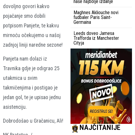
naše najbolje izdanje
dovoljno govori kakvo
Maghnes Akliouche novi
pojačanje smo dobili
fudbaler Paris Saint-
Germaina
potpisom Panjete, te kakvu
Leeds doveo Jamesa
mirnoću očekujemo u našoj
Trafforda iz Manchester
Cityja
zadnjoj liniji naredne sezone!
Panjeta nam dolazi iz
Travnika gdje je odigrao 25
utakmica u svim
takmičenjima i postigao je
jedan gol, te je upisao jednu
asistenciju.
Dobrodošao u Gračanicu, Ali!
NAJČITANIJE
NK Bratstvo /