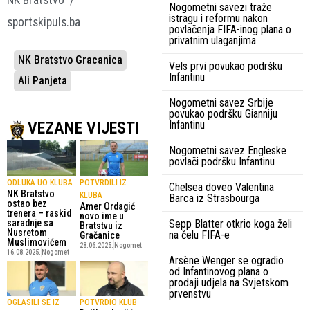
Nogometni savezi traže
istragu i reformu nakon
sportskipuls.ba
povlačenja FIFA-inog plana o
privatnim ulaganjima
NK Bratstvo Gracanica
Vels prvi povukao podršku
Infantinu
Ali Panjeta
Nogometni savez Srbije
povukao podršku Gianniju
Infantinu
VEZANE VIJESTI
Nogometni savez Engleske
povlači podršku Infantinu
ODLUKA UO KLUBA
POTVRDILI IZ
Chelsea doveo Valentina
NK Bratstvo
KLUBA
Barca iz Strasbourga
ostao bez
Amer Ordagić
trenera – raskid
novo ime u
Sepp Blatter otkrio koga želi
saradnje sa
Bratstvu iz
Nusretom
na čelu FIFA-e
Gračanice
Muslimovićem
28.06.2025.
Nogomet
16.08.2025.
Nogomet
Arsène Wenger se ogradio
od Infantinovog plana o
prodaji udjela na Svjetskom
prvenstvu
OGLASILI SE IZ
POTVRDIO KLUB