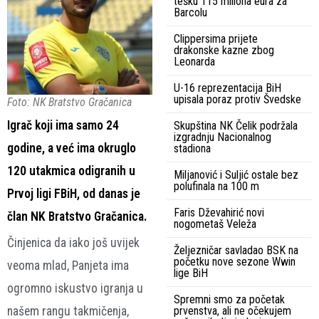
tešku 115 miliona eura za
Barcolu
Clippersima prijete
drakonske kazne zbog
Leonarda
U-16 reprezentacija BiH
upisala poraz protiv Švedske
Foto: NK Bratstvo Gračanica
Igrač koji ima samo 24
Skupština NK Čelik podržala
izgradnju Nacionalnog
godine, a već ima okruglo
stadiona
120 utakmica odigranih u
Miljanović i Suljić ostale bez
polufinala na 100 m
Prvoj ligi FBiH, od danas je
Faris Dževahirić novi
član NK Bratstvo Gračanica.
nogometaš Veleža
Činjenica da iako još uvijek
Željezničar savladao BSK na
početku nove sezone Wwin
veoma mlad, Panjeta ima
lige BiH
ogromno iskustvo igranja u
Spremni smo za početak
našem rangu takmičenja,
prvenstva, ali ne očekujem