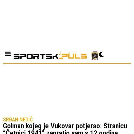
SRĐAN NEDIĆ
Golman kojeg je Vukovar potjerao: Stranicu
“Četnici 1941” zapratio sam s 12 godina