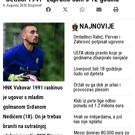
8. Augusta 2025.
Nogomet
NAJNOVIJE
Omladinci Rahić, Pervan i
Zahirović potpisali ugovore
UEFA ukida pravilo koje je
godinama zbunjivalo navijače
Liverpool želi 18-godišnje
čudo od djeteta
Držali su ga dok je urlao i
HNK Vukovar 1991 raskinuo
provocirao plesom
je ugovor s mladim
Klub iz pete lige odbio
ponudu od 1.2 miliona eura
golmanom Srđanom
Nedićem (18). On je trebao
Hvali se milijardama, a još
nas nije isplatio
braniti na sutrašnjoj
Messi donirao 80.000 eura za