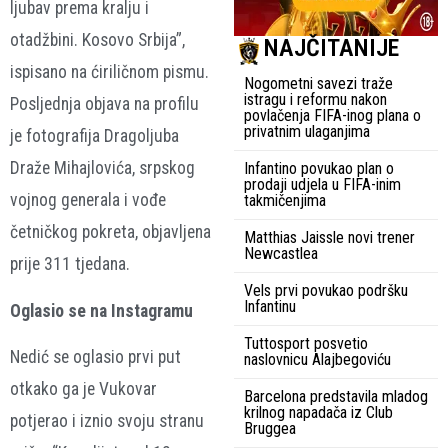
ljubav prema kralju i
otadžbini. Kosovo Srbija”,
NAJČITANIJE
ispisano na ćiriličnom pismu.
Nogometni savezi traže
istragu i reformu nakon
Posljednja objava na profilu
povlačenja FIFA-inog plana o
privatnim ulaganjima
je fotografija Dragoljuba
Draže Mihajlovića, srpskog
Infantino povukao plan o
prodaji udjela u FIFA-inim
vojnog generala i vođe
takmičenjima
četničkog pokreta, objavljena
Matthias Jaissle novi trener
Newcastlea
prije 311 tjedana.
Vels prvi povukao podršku
Infantinu
Oglasio se na Instagramu
Tuttosport posvetio
Nedić se oglasio prvi put
naslovnicu Alajbegoviću
otkako ga je Vukovar
Barcelona predstavila mladog
krilnog napadača iz Club
potjerao i iznio svoju stranu
Bruggea