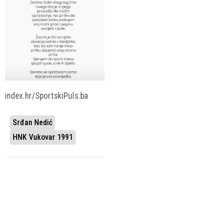
index.hr/SportskiPuls.ba
Srđan Nedić
HNK Vukovar 1991
VEZANE VIJESTI
STIGAO IZ HNK
VUKOVAR 1991