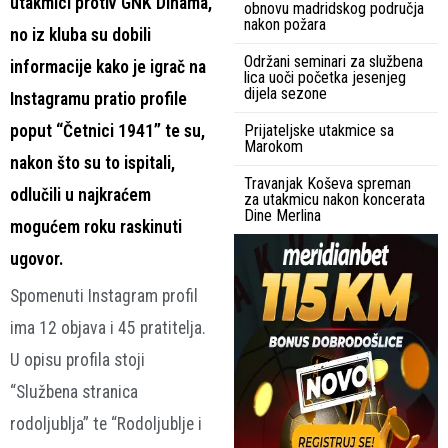
utakmici protiv GNK Dinama,
obnovu madridskog područja
nakon požara
no iz kluba su dobili
Održani seminari za službena
informacije kako je igrač na
lica uoči početka jesenjeg
dijela sezone
Instagramu pratio profile
poput “Četnici 1941” te su,
Prijateljske utakmice sa
Marokom
nakon što su to ispitali,
Travanjak Koševa spreman
odlučili u najkraćem
za utakmicu nakon koncerata
Dine Merlina
mogućem roku raskinuti
ugovor.
Spomenuti Instagram profil
ima 12 objava i 45 pratitelja.
U opisu profila stoji
“Službena stranica
rodoljublja” te “Rodoljublje i