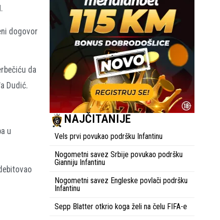
.
đeni dogovor
erbečiću da
đa Dudić.
NAJČITANIJE
pa u
Vels prvi povukao podršku Infantinu
Nogometni savez Srbije povukao podršku
Gianniju Infantinu
 debitovao
Nogometni savez Engleske povlači podršku
Infantinu
Sepp Blatter otkrio koga želi na čelu FIFA-e