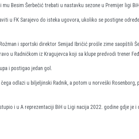
li mu Besim Šerbečić trebati u nastavku sezone u Premijer ligi BiH
staviti u FK Sarajevo do isteka ugovora, ukoliko se postigne odre
ožman i sportski direktor Senijad Ibričić prošle zime saopštili Š
pravo u Radničkom iz Kragujevca koji sa klupe predvodi trener Fe
upa i postigao jedan gol.
čega odlazi u biljeljinski Radnik, a potom u norveški Rosenborg, 
tupio i u A reprezentaciji BiH u Ligi nacija 2022. godine gdje je i