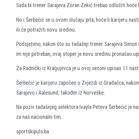
Sada bi trener Sarajeva Zoran Zekić trebao odlučiti hoće 
No i Šerbečić se u ovom slučaju pita, hoće li karijeru na
ili će potražiti novu sredinu.
Podsjetimo, nakon što su tadašnji trener Sarajeva Simon R
im nije potreban, ovaj stoper je novu sredinu pronašao u
Za Radnički iz Kragujevca je u ovoj sezoni upisao 11 nast
Šerbečić je karijeru započeo u Zvjezdi iz Gradačca, nakon 
Sarajevo i Aalesund, također iz Norveške.
Na poziv tadašnjeg selektora Ivayla Peteva Šerbećić je nas
za naš nacionalni tim.
sportskipuls.ba