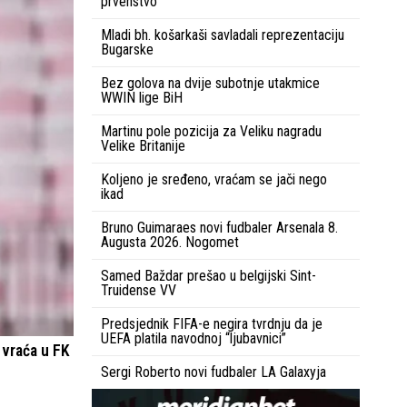
prvenstvo
Mladi bh. košarkaši savladali reprezentaciju
Bugarske
Bez golova na dvije subotnje utakmice
WWIN lige BiH
Martinu pole pozicija za Veliku nagradu
Velike Britanije
Koljeno je sređeno, vraćam se jači nego
ikad
Bruno Guimaraes novi fudbaler Arsenala 8.
Augusta 2026. Nogomet
Samed Baždar prešao u belgijski Sint-
Truidense VV
Predsjednik FIFA-e negira tvrdnju da je
UEFA platila navodnoj “ljubavnici”
 vraća u FK
Sergi Roberto novi fudbaler LA Galaxyja