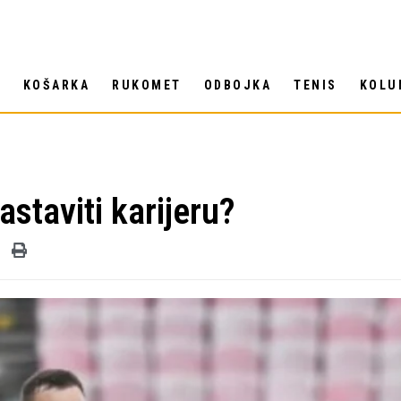
T
KOŠARKA
RUKOMET
ODBOJKA
TENIS
KOLU
staviti karijeru?