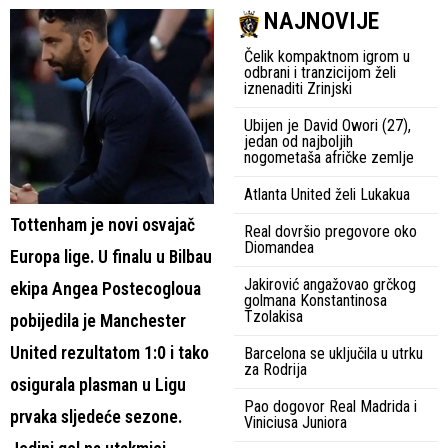
NAJNOVIJE
Čelik kompaktnom igrom u
odbrani i tranzicijom želi
iznenaditi Zrinjski
Ubijen je David Owori (27),
jedan od najboljih
nogometaša afričke zemlje
Atlanta United želi Lukakua
Tottenham je novi osvajač
Real dovršio pregovore oko
Diomandea
Europa lige. U finalu u Bilbau
Jakirović angažovao grčkog
ekipa Angea Postecogloua
golmana Konstantinosa
Tzolakisa
pobijedila je Manchester
United rezultatom 1:0 i tako
Barcelona se uključila u utrku
za Rodrija
osigurala plasman u Ligu
Pao dogovor Real Madrida i
prvaka sljedeće sezone.
Viniciusa Juniora