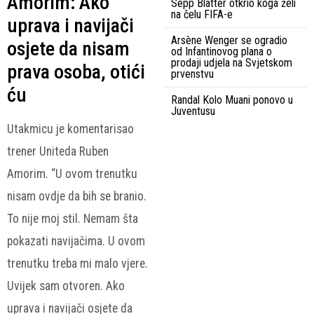
Amorim: Ako
Sepp Blatter otkrio koga želi
na čelu FIFA-e
uprava i navijači
Arsène Wenger se ogradio
osjete da nisam
od Infantinovog plana o
prodaji udjela na Svjetskom
prava osoba, otići
prvenstvu
ću
Randal Kolo Muani ponovo u
Juventusu
Utakmicu je komentarisao
trener Uniteda Ruben
Amorim. “U ovom trenutku
nisam ovdje da bih se branio.
To nije moj stil. Nemam šta
pokazati navijačima. U ovom
trenutku treba mi malo vjere.
Uvijek sam otvoren. Ako
uprava i navijači osjete da