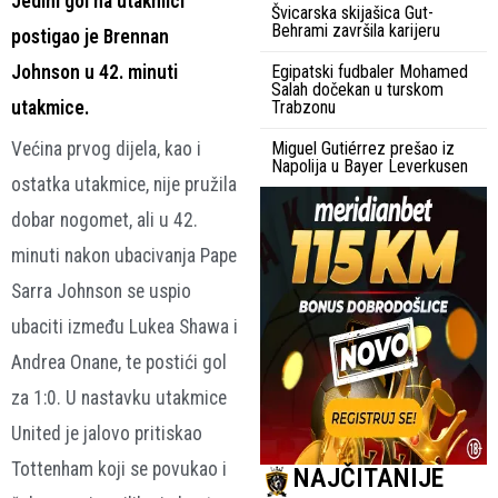
Jedini gol na utakmici
Švicarska skijašica Gut-
Behrami završila karijeru
postigao je Brennan
Johnson u 42. minuti
Egipatski fudbaler Mohamed
Salah dočekan u turskom
utakmice.
Trabzonu
Većina prvog dijela, kao i
Miguel Gutiérrez prešao iz
Napolija u Bayer Leverkusen
ostatka utakmice, nije pružila
dobar nogomet, ali u 42.
minuti nakon ubacivanja Pape
Sarra Johnson se uspio
ubaciti između Lukea Shawa i
Andrea Onane, te postići gol
za 1:0. U nastavku utakmice
United je jalovo pritiskao
Tottenham koji se povukao i
NAJČITANIJE