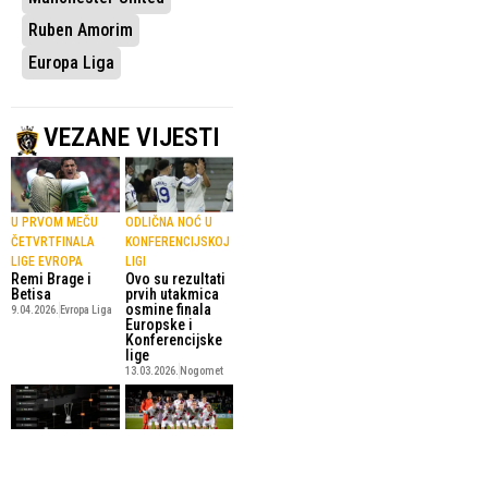
Ruben Amorim
Europa Liga
VEZANE VIJESTI
U PRVOM MEČU
ODLIČNA NOĆ U
ČETVRTFINALA
KONFERENCIJSKOJ
LIGE EVROPA
LIGI
Remi Brage i
Ovo su rezultati
Betisa
prvih utakmica
osmine finala
9.04.2026.
Evropa Liga
Europske i
Konferencijske
lige
13.03.2026.
Nogomet
FINALE: 20. MAJA
ČETVRTO
2026. U ISTANBULU
SUČELJAVANJE
Određeni parovi