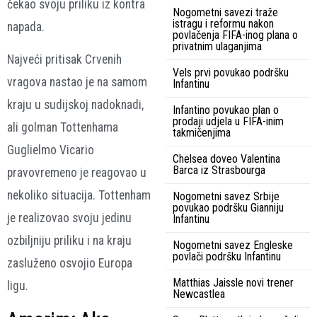
čekao svoju priliku iz kontra
Nogometni savezi traže
istragu i reformu nakon
napada.
povlačenja FIFA-inog plana o
privatnim ulaganjima
Najveći pritisak Crvenih
Vels prvi povukao podršku
vragova nastao je na samom
Infantinu
kraju u sudijskoj nadoknadi,
Infantino povukao plan o
prodaji udjela u FIFA-inim
ali golman Tottenhama
takmičenjima
Guglielmo Vicario
Chelsea doveo Valentina
Barca iz Strasbourga
pravovremeno je reagovao u
nekoliko situacija. Tottenham
Nogometni savez Srbije
povukao podršku Gianniju
je realizovao svoju jedinu
Infantinu
ozbiljniju priliku i na kraju
Nogometni savez Engleske
povlači podršku Infantinu
zasluženo osvojio Europa
Matthias Jaissle novi trener
ligu.
Newcastlea