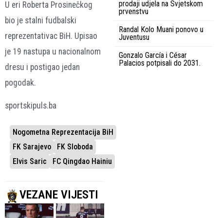
prodaji udjela na Svjetskom
U eri Roberta Prosinečkog
prvenstvu
bio je stalni fudbalski
Randal Kolo Muani ponovo u
reprezentativac BiH. Upisao
Juventusu
je 19 nastupa u nacionalnom
Gonzalo García i César
Palacios potpisali do 2031.
dresu i postigao jedan
pogodak.
sportskipuls.ba
Nogometna Reprezentacija BiH
FK Sarajevo
FK Sloboda
Elvis Saric
FC Qingdao Hainiu
VEZANE VIJESTI