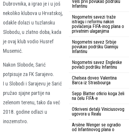
Vels prvi povukao podršku
Dubrovnika, a igrao je i u još
Infantinu
nekoliko klubova u Hrvatskoj,
Nogometni savezi traže
istragu i reformu nakon
odakle dolazi u tuzlansku
povlačenja FIFA-inog plana o
privatnim ulaganjima
Slobodu, u zlatno doba, kada
je ovaj klub vodio Husref
Nogometni savez Srbije
povukao podršku Gianniju
Musemić.
Infantinu
Nogometni savez Engleske
Nakon Slobode, Sarić
povlači podršku Infantinu
potpisuje za FK Sarajevo.
Chelsea doveo Valentina
Barca iz Strasbourga
I u Slobodi i Sarajevu je Sarić
pružao sjajne partije na
Sepp Blatter otkrio koga želi
na čelu FIFA-e
zelenom terenu, tako da već
Otkriveni detalji Viniciusovog
2018. godine odlazi u
ugovora u Realu
inozemstvo.
Arsène Wenger se ogradio
od Infantinovog plana o