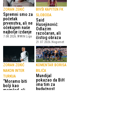
ZORAN ZEKIĆ
BIVŠI KAPITEN FK
Spremni smo za
SLOBODA
početak
Said
prvenstva, ali ne
Husejinović:
očekujem naše
Odlazim
najbolje izdanje
razočaran, ali
7.08.2026.
WWIN Liga
čistog obraza
21.07.2026.
Nogomet
ZORAN ZEKIĆ
KOMENTAR BORISA
NAKON INTER
BILIĆA
Mundijal
TURKUA
pokazao da BiH
“Moramo biti
ima tim za
bolji kao
budućnost
momčad, ali
5.07.2026.
Nogomet
vjerujem da
ćemo
napredovati”
10.07.2026.
Konferencijska liga
SportskiPuls.ba
© Copyright - VICOBA d.o.o. 2024.
Uvjeti korištenja
Kontakt