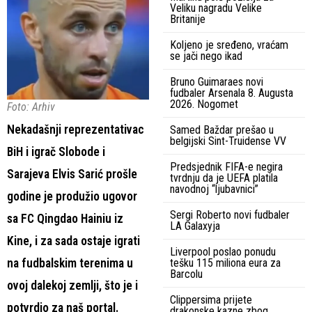
Veliku nagradu Velike
Britanije
Koljeno je sređeno, vraćam
se jači nego ikad
Bruno Guimaraes novi
fudbaler Arsenala 8. Augusta
2026. Nogomet
Foto: Arhiv
Nekadašnji reprezentativac
Samed Baždar prešao u
belgijski Sint-Truidense VV
BiH i igrač Slobode i
Predsjednik FIFA-e negira
Sarajeva Elvis Sarić prošle
tvrdnju da je UEFA platila
navodnoj “ljubavnici”
godine je produžio ugovor
Sergi Roberto novi fudbaler
sa FC Qingdao Hainiu iz
LA Galaxyja
Kine, i za sada ostaje igrati
Liverpool poslao ponudu
na fudbalskim terenima u
tešku 115 miliona eura za
Barcolu
ovoj dalekoj zemlji, što je i
Clippersima prijete
potvrdio za naš portal.
drakonske kazne zbog