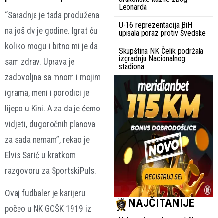
Leonarda
“Saradnja je tada produžena
U-16 reprezentacija BiH
na još dvije godine. Igrat ću
upisala poraz protiv Švedske
koliko mogu i bitno mi je da
Skupština NK Čelik podržala
izgradnju Nacionalnog
sam zdrav. Uprava je
stadiona
zadovoljna sa mnom i mojim
igrama, meni i porodici je
lijepo u Kini. A za dalje ćemo
vidjeti, dugoročnih planova
za sada nemam”, rekao je
Elvis Sarić u kratkom
razgovoru za SportskiPuls.
Ovaj fudbaler je karijeru
NAJČITANIJE
počeo u NK GOŠK 1919 iz