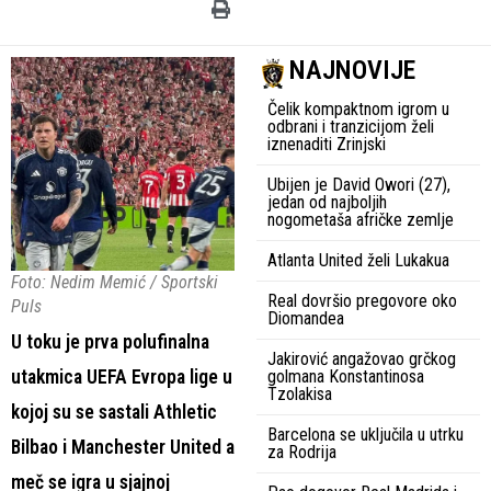
NAJNOVIJE
Čelik kompaktnom igrom u
odbrani i tranzicijom želi
iznenaditi Zrinjski
Ubijen je David Owori (27),
jedan od najboljih
nogometaša afričke zemlje
Atlanta United želi Lukakua
Foto: Nedim Memić / Sportski
Real dovršio pregovore oko
Puls
Diomandea
U toku je prva polufinalna
Jakirović angažovao grčkog
utakmica UEFA Evropa lige u
golmana Konstantinosa
Tzolakisa
kojoj su se sastali Athletic
Barcelona se uključila u utrku
Bilbao i Manchester United a
za Rodrija
meč se igra u sjajnoj