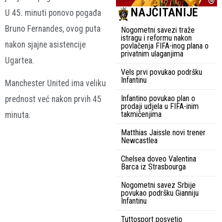
NAJČITANIJE
U 45. minuti ponovo pogađa
Bruno Fernandes
, ovog puta
Nogometni savezi traže
istragu i reformu nakon
nakon sjajne asistencije
povlačenja FIFA-inog plana o
privatnim ulaganjima
Ugartea.
Vels prvi povukao podršku
Infantinu
Manchester United
ima veliku
Infantino povukao plan o
prednost već nakon prvih 45
prodaji udjela u FIFA-inim
takmičenjima
minuta.
Matthias Jaissle novi trener
Newcastlea
Chelsea doveo Valentina
Barca iz Strasbourga
Nogometni savez Srbije
povukao podršku Gianniju
Infantinu
Tuttosport posvetio