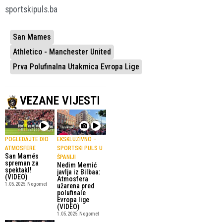
sportskipuls.ba
San Mames
Athletico - Manchester United
Prva Polufinalna Utakmica Evropa Lige
VEZANE VIJESTI
POGLEDAJTE DIO
EKSKLUZIVNO –
ATMOSFERE
SPORTSKI PULS U
San Mamés
ŠPANIJI
spreman za
Nedim Memić
spektakl!
javlja iz Bilbaa:
(VIDEO)
Atmosfera
1.05.2025.
Nogomet
užarena pred
polufinale
Evropa lige
(VIDEO)
1.05.2025.
Nogomet