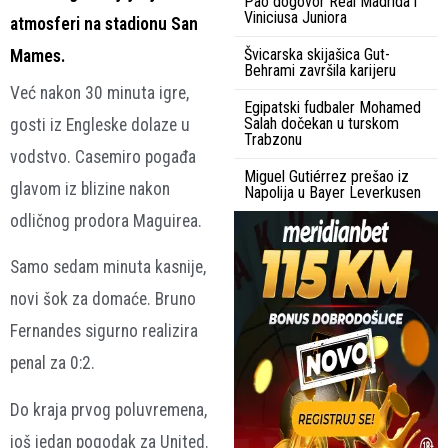
Pao dogovor Real Madrida i
Viniciusa Juniora
atmosferi na stadionu San
Švicarska skijašica Gut-
Mames.
Behrami završila karijeru
Već nakon
30 minuta igre
,
Egipatski fudbaler Mohamed
Salah dočekan u turskom
gosti iz Engleske dolaze u
Trabzonu
vodstvo.
Casemiro
pogađa
Miguel Gutiérrez prešao iz
glavom iz blizine nakon
Napolija u Bayer Leverkusen
odličnog prodora
Maguirea
.
Samo sedam minuta kasnije,
novi šok za domaće.
Bruno
Fernandes
sigurno realizira
penal za
0:2
.
Do kraja prvog poluvremena,
još jedan pogodak za United
.