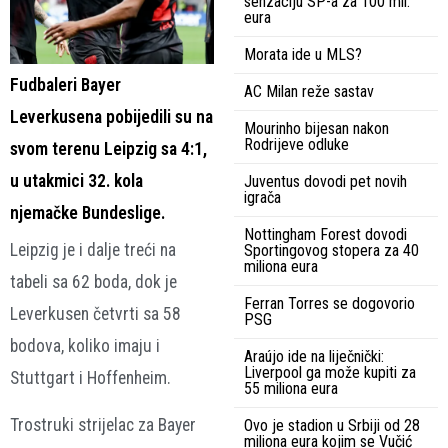
senzaciju SP-a za 100 mil.
eura
Morata ide u MLS?
Fudbaleri Bayer
AC Milan reže sastav
Leverkusena pobijedili su na
Mourinho bijesan nakon
Rodrijeve odluke
svom terenu Leipzig sa 4:1,
u utakmici 32. kola
Juventus dovodi pet novih
igrača
njemačke Bundeslige.
Nottingham Forest dovodi
Leipzig je i dalje treći na
Sportingovog stopera za 40
miliona eura
tabeli sa 62 boda, dok je
Ferran Torres se dogovorio
Leverkusen četvrti sa 58
PSG
bodova, koliko imaju i
Araújo ide na liječnički:
Liverpool ga može kupiti za
Stuttgart i Hoffenheim.
55 miliona eura
Trostruki strijelac za Bayer
Ovo je stadion u Srbiji od 28
miliona eura kojim se Vučić