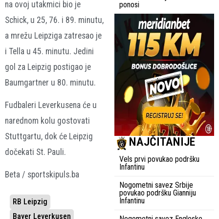
na ovoj utakmici bio je
ponosi
Schick, u 25, 76. i 89. minutu,
a mrežu Leipziga zatresao je
i Tella u 45. minutu. Jedini
gol za Leipzig postigao je
Baumgartner u 80. minutu.
Fudbaleri Leverkusena će u
narednom kolu gostovati
Stuttgartu, dok će Leipzig
NAJČITANIJE
dočekati St. Pauli.
Vels prvi povukao podršku
Infantinu
Beta / sportskipuls.ba
Nogometni savez Srbije
povukao podršku Gianniju
Infantinu
RB Leipzig
Bayer Leverkusen
Nogometni savez Engleske