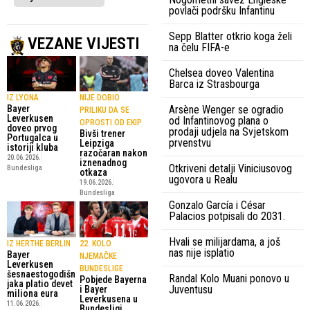
povlači podršku Infantinu
Sepp Blatter otkrio koga želi
VEZANE VIJESTI
na čelu FIFA-e
Chelsea doveo Valentina
Barca iz Strasbourga
IZ LYONA
NIJE DOBIO
Arsène Wenger se ogradio
Bayer
PRILIKU DA SE
Leverkusen
od Infantinovog plana o
OPROSTI OD EKIP
doveo prvog
prodaji udjela na Svjetskom
Bivši trener
Portugalca u
prvenstvu
Leipziga
istoriji kluba
razočaran nakon
20.06.2026.
iznenadnog
Otkriveni detalji Viniciusovog
Bundesliga
otkaza
ugovora u Realu
19.06.2026.
Bundesliga
Gonzalo García i César
Palacios potpisali do 2031.
Hvali se milijardama, a još
IZ HERTHE BERLIN
22. KOLO
nas nije isplatio
Bayer
NJEMAČKE
Leverkusen
BUNDESLIGE
šesnaestogodišn
Randal Kolo Muani ponovo u
Pobjede Bayerna
jaka platio devet
Juventusu
i Bayer
miliona eura
Leverkusena u
11.06.2026.
Bundesligi