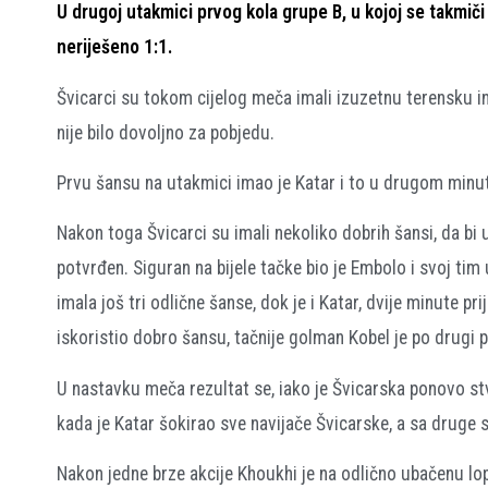
U drugoj utakmici prvog kola grupe B, u kojoj se takmiči
neriješeno 1:1.
Švicarci su tokom cijelog meča imali izuzetnu terensku inic
nije bilo dovoljno za pobjedu.
Prvu šansu na utakmici imao je Katar i to u drugom minut
Nakon toga Švicarci su imali nekoliko dobrih šansi, da bi 
potvrđen. Siguran na bijele tačke bio je Embolo i svoj ti
imala još tri odlične šanse, dok je i Katar, dvije minute p
iskoristio dobro šansu, tačnije golman Kobel je po drugi p
U nastavku meča rezultat se, iako je Švicarska ponovo stv
kada je Katar šokirao sve navijače Švicarske, a sa druge 
Nakon jedne brze akcije Khoukhi je na odlično ubačenu lop