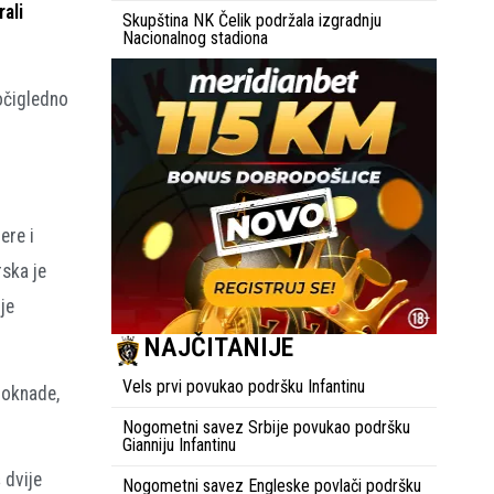
rali
Skupština NK Čelik podržala izgradnju
Nacionalnog stadiona
 očigledno
ere i
rska je
je
NAJČITANIJE
Vels prvi povukao podršku Infantinu
doknade,
Nogometni savez Srbije povukao podršku
Gianniju Infantinu
 dvije
Nogometni savez Engleske povlači podršku