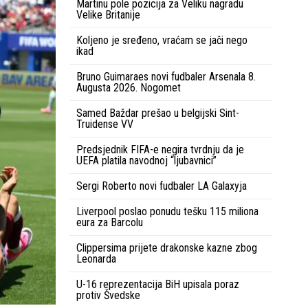
Martinu pole pozicija za Veliku nagradu
Velike Britanije
Koljeno je sređeno, vraćam se jači nego
ikad
Bruno Guimaraes novi fudbaler Arsenala 8.
Augusta 2026. Nogomet
Samed Baždar prešao u belgijski Sint-
Truidense VV
Predsjednik FIFA-e negira tvrdnju da je
UEFA platila navodnoj “ljubavnici”
Sergi Roberto novi fudbaler LA Galaxyja
Liverpool poslao ponudu tešku 115 miliona
eura za Barcolu
Clippersima prijete drakonske kazne zbog
Leonarda
U-16 reprezentacija BiH upisala poraz
protiv Švedske