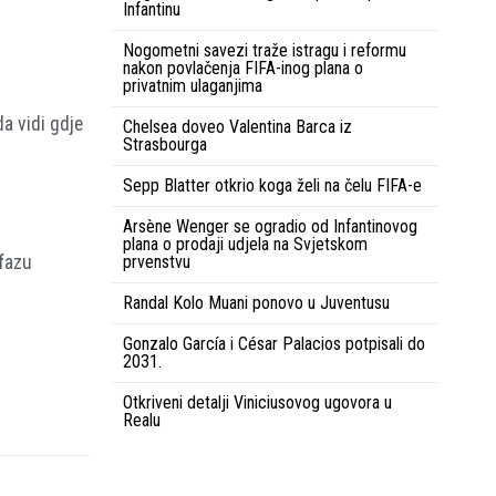
Infantinu
Nogometni savezi traže istragu i reformu
nakon povlačenja FIFA-inog plana o
privatnim ulaganjima
da vidi gdje
Chelsea doveo Valentina Barca iz
Strasbourga
Sepp Blatter otkrio koga želi na čelu FIFA-e
Arsène Wenger se ogradio od Infantinovog
plana o prodaji udjela na Svjetskom
prvenstvu
 fazu
Randal Kolo Muani ponovo u Juventusu
Gonzalo García i César Palacios potpisali do
2031.
Otkriveni detalji Viniciusovog ugovora u
Realu