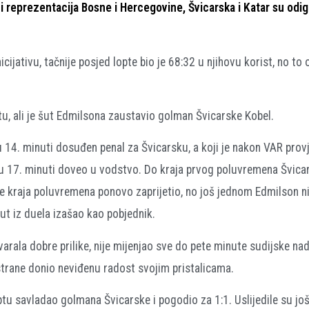
 i reprezentacija Bosne i Hercegovine, Švicarska i Katar su odig
ijativu, tačnije posjed lopte bio je 68:32 u njihovu korist, no to
u, ali je šut Edmilsona zaustavio golman Švicarske Kobel.
u 14. minuti dosuđen penal za Švicarsku, a koji je nakon VAR provj
m u 17. minuti doveo u vodstvo. Do kraja prvog poluvremena Švica
rije kraja poluvremena ponovo zaprijetio, no još jednom Edmilson ni
ut iz duela izašao kao pobjednik.
arala dobre prilike, nije mijenjao sve do pete minute sudijske na
strane donio neviđenu radost svojim pristalicama.
tu savladao golmana Švicarske i pogodio za 1:1. Uslijedile su još