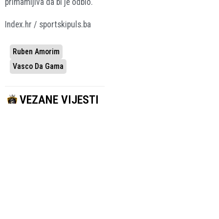
primamljiva da bi je odbio.
Index.hr / sportskipuls.ba
Ruben Amorim
Vasco Da Gama
VEZANE VIJESTI
SMIJENJEN RUBEN
UDARAC ZA
AMORIM
NEZADOVOLJNI
Kraj burne
DVOJAC
epizode
Amorim
obilježene
zabranio sve
sukobima, lošim
transfere iz
rezultatima i
Manchester
krizom kluba
Uniteda u
5.01.2026.
januaru
Premier League
3.01.2026.
Nogomet