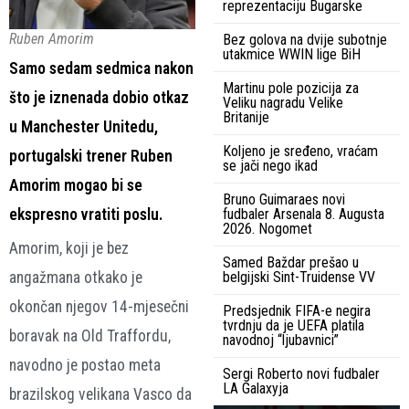
reprezentaciju Bugarske
Ruben Amorim
Bez golova na dvije subotnje
utakmice WWIN lige BiH
Samo sedam sedmica nakon
Martinu pole pozicija za
što je iznenada dobio otkaz
Veliku nagradu Velike
Britanije
u Manchester Unitedu,
Koljeno je sređeno, vraćam
portugalski trener Ruben
se jači nego ikad
Amorim mogao bi se
Bruno Guimaraes novi
ekspresno vratiti poslu.
fudbaler Arsenala 8. Augusta
2026. Nogomet
Amorim, koji je bez
Samed Baždar prešao u
angažmana otkako je
belgijski Sint-Truidense VV
okončan njegov 14-mjesečni
Predsjednik FIFA-e negira
tvrdnju da je UEFA platila
boravak na Old Traffordu,
navodnoj “ljubavnici”
navodno je postao meta
Sergi Roberto novi fudbaler
LA Galaxyja
brazilskog velikana Vasco da