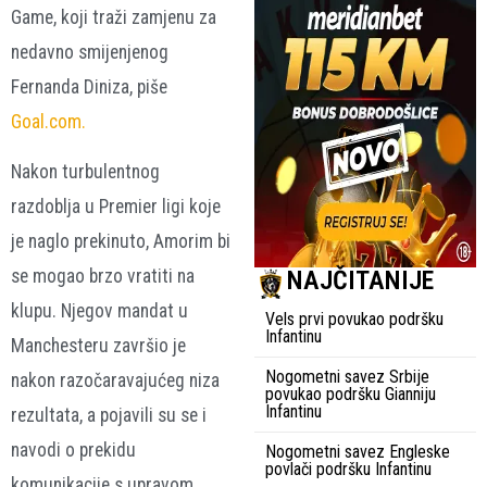
Game, koji traži zamjenu za
nedavno smijenjenog
Fernanda Diniza, piše
Goal.com.
Nakon turbulentnog
razdoblja u Premier ligi koje
je naglo prekinuto, Amorim bi
NAJČITANIJE
se mogao brzo vratiti na
klupu. Njegov mandat u
Vels prvi povukao podršku
Infantinu
Manchesteru završio je
Nogometni savez Srbije
nakon razočaravajućeg niza
povukao podršku Gianniju
Infantinu
rezultata, a pojavili su se i
navodi o prekidu
Nogometni savez Engleske
povlači podršku Infantinu
komunikacije s upravom