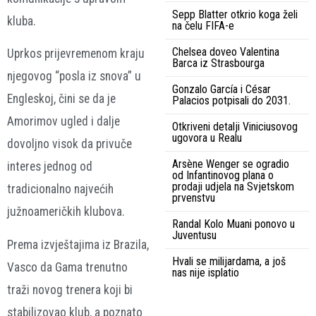
Sepp Blatter otkrio koga želi
kluba.
na čelu FIFA-e
Chelsea doveo Valentina
Uprkos prijevremenom kraju
Barca iz Strasbourga
njegovog “posla iz snova” u
Gonzalo García i César
Engleskoj, čini se da je
Palacios potpisali do 2031.
Amorimov ugled i dalje
Otkriveni detalji Viniciusovog
ugovora u Realu
dovoljno visok da privuče
Arsène Wenger se ogradio
interes jednog od
od Infantinovog plana o
prodaji udjela na Svjetskom
tradicionalno najvećih
prvenstvu
južnoameričkih klubova.
Randal Kolo Muani ponovo u
Juventusu
Prema izvještajima iz Brazila,
Hvali se milijardama, a još
Vasco da Gama trenutno
nas nije isplatio
traži novog trenera koji bi
stabilizovao klub, a poznato