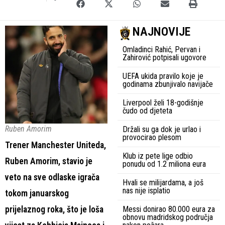
NAJNOVIJE
Omladinci Rahić, Pervan i
Zahirović potpisali ugovore
UEFA ukida pravilo koje je
godinama zbunjivalo navijače
Liverpool želi 18-godišnje
čudo od djeteta
Ruben Amorim
Držali su ga dok je urlao i
provocirao plesom
Trener Manchester Uniteda,
Klub iz pete lige odbio
Ruben Amorim, stavio je
ponudu od 1.2 miliona eura
veto na sve odlaske igrača
Hvali se milijardama, a još
nas nije isplatio
tokom januarskog
prijelaznog roka, što je loša
Messi donirao 80.000 eura za
obnovu madridskog područja