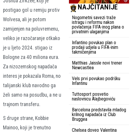
Joshua Zirkzee, koji je
NAJČITANIJE
postigao gol u remiju protiv
Nogometni savezi traže
Wolvesa, ali je potom
istragu i reformu nakon
povlačenja FIFA-inog plana o
zamijenjen na poluvremenu,
privatnim ulaganjima
veliko je razočaranje otkako
Infantino povukao plan o
prodaji udjela u FIFA-inim
je u ljeto 2024. stigao iz
takmičenjima
Bologne za 40 miliona eura.
Matthias Jaissle novi trener
Za nizozemskog napadača
Newcastlea
interes je pokazala Roma, no
Vels prvi povukao podršku
Infantinu
talijanski klub navodno ga
Tuttosport posvetio
želi samo na posudbu, a ne u
naslovnicu Alajbegoviću
trajnom transferu.
Barcelona predstavila mladog
krilnog napadača iz Club
S druge strane, Kobbie
Bruggea
Mainoo, koji je trenutno
Chelsea doveo Valentina