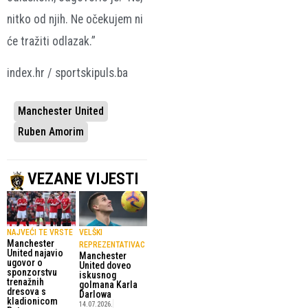
nitko od njih. Ne očekujem ni
će tražiti odlazak.”
index.hr / sportskipuls.ba
Manchester United
Ruben Amorim
VEZANE VIJESTI
NAJVEĆI TE VRSTE
VELŠKI
Manchester
REPREZENTATIVAC
United najavio
Manchester
ugovor o
United doveo
sponzorstvu
iskusnog
trenažnih
golmana Karla
dresova s
Darlowa
kladionicom
14.07.2026.