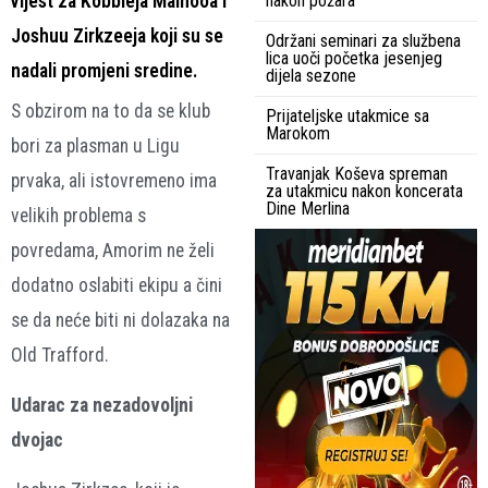
vijest za Kobbieja Mainooa i
nakon požara
Joshuu Zirkzeeja koji su se
Održani seminari za službena
lica uoči početka jesenjeg
nadali promjeni sredine.
dijela sezone
S obzirom na to da se klub
Prijateljske utakmice sa
Marokom
bori za plasman u Ligu
Travanjak Koševa spreman
prvaka, ali istovremeno ima
za utakmicu nakon koncerata
Dine Merlina
velikih problema s
povredama, Amorim ne želi
dodatno oslabiti ekipu a čini
se da neće biti ni dolazaka na
Old Trafford.
Udarac za nezadovoljni
dvojac