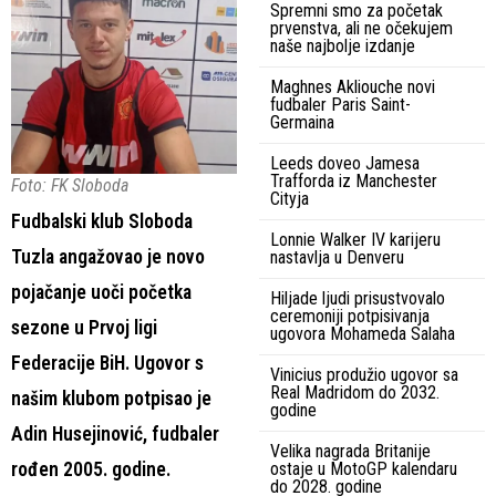
Spremni smo za početak
prvenstva, ali ne očekujem
naše najbolje izdanje
Maghnes Akliouche novi
fudbaler Paris Saint-
Germaina
Leeds doveo Jamesa
Trafforda iz Manchester
Foto: FK Sloboda
Cityja
Fudbalski klub Sloboda
Lonnie Walker IV karijeru
Tuzla angažovao je novo
nastavlja u Denveru
pojačanje uoči početka
Hiljade ljudi prisustvovalo
ceremoniji potpisivanja
sezone u Prvoj ligi
ugovora Mohameda Salaha
Federacije BiH. Ugovor s
Vinicius produžio ugovor sa
Real Madridom do 2032.
našim klubom potpisao je
godine
Adin Husejinović, fudbaler
Velika nagrada Britanije
rođen 2005. godine.
ostaje u MotoGP kalendaru
do 2028. godine