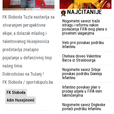
NAJČITANIJE
FK Sloboda Tuzla nastavlja sa
Nogometni savezi traže
stvaranjem perspektivne
istragu i reformu nakon
povlačenja FIFA-inog plana o
ekipe, a dolazak mladog i
privatnim ulaganjima
talentovanog Husejinovića
Vels prvi povukao podršku
Infantinu
predstavlja značajno
Chelsea doveo Valentina
pojačanje u defanzivnoj liniji
Barca iz Strasbourga
našeg tima.
Nogometni savez Srbije
povukao podršku Gianniju
Dobrodošao na Tušanj !
Infantinu
FK Sloboda / sportskipuls.ba
Infantino povukao plan o
prodaji udjela u FIFA-inim
FK Sloboda
takmičenjima
Adin Husejinović
Nogometni savez Engleske
povlači podršku Infantinu