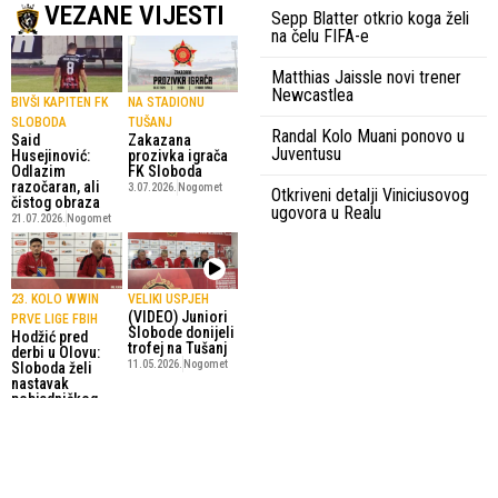
VEZANE VIJESTI
Sepp Blatter otkrio koga želi
na čelu FIFA-e
Matthias Jaissle novi trener
Newcastlea
BIVŠI KAPITEN FK
NA STADIONU
SLOBODA
TUŠANJ
Randal Kolo Muani ponovo u
Said
Zakazana
Juventusu
Husejinović:
prozivka igrača
Odlazim
FK Sloboda
razočaran, ali
3.07.2026.
Nogomet
Otkriveni detalji Viniciusovog
čistog obraza
ugovora u Realu
21.07.2026.
Nogomet
23. KOLO WWIN
VELIKI USPJEH
(VIDEO) Juniori
PRVE LIGE FBIH
Slobode donijeli
Hodžić pred
trofej na Tušanj
derbi u Olovu:
11.05.2026.
Nogomet
Sloboda želi
nastavak
pobjedničkog
niza
17.05.2026.
Nogomet
SportskiPuls.ba
© Copyright - VICOBA d.o.o. 2024.