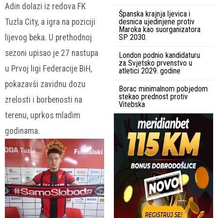
Adin dolazi iz redova FK
Španska krajnja ljevica i
Tuzla City, a igra na poziciji
desnica ujedinjene protiv
Maroka kao suorganizatora
lijevog beka. U prethodnoj
SP 2030.
sezoni upisao je 27 nastupa
London podnio kandidaturu
za Svjetsko prvenstvo u
u Prvoj ligi Federacije BiH,
atletici 2029. godine
pokazavši zavidnu dozu
Borac minimalnom pobjedom
stekao prednost protiv
zrelosti i borbenosti na
Vitebska
terenu, uprkos mladim
godinama.