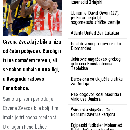
iznenaditi Zrinjski
Ubijen je David Owori (27),
jedan od najboljih
nogometaša afričke zemlje
Atlanta United želi Lukakua
Crvena Zvezda je bila u nizu
Real dovršio pregovore oko
Diomandea
od četiri pobjede u Euroligi i
Jakirović angažovao grčkog
tri na domaćem terenu, ali
golmana Konstantinosa
Tzolakisa
se nakon Dubaia u ABA ligi,
u Beogradu radovao i
Barcelona se uključila u utrku
za Rodrija
Fenerbahce.
Pao dogovor Real Madrida i
Samo u prvom periodu je
Viniciusa Juniora
Crvena Zvezda bila bolji tim i
Švicarska skijašica Gut-
Behrami završila karijeru
imala je tri poena prednosti.
Egipatski fudbaler Mohamed
U drugom Fenerbahce
Salah dočekan u turskom