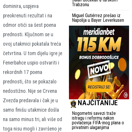
Trabzonu
dominira, uspjeva
preokrenuti rezultat i na
Miguel Gutiérrez prešao iz
Napolija u Bayer Leverkusen
odmor otići sa šest poena
prednosti. Ključnom se u
ovoj utakmici pokatala treća
četvrtina. U tom dijelu igre je
Fenerbahce uspio ostvariti i
rekordnih 17 poena
prednosti, što se pokazalo
nedostižno. Nije se Crvena
Zvezda predavala i čak je u
NAJČITANIJE
samo finišu utakmice došla
Nogometni savezi traže
istragu i reformu nakon
na samo minus tri, ali više od
povlačenja FIFA-inog plana o
privatnim ulaganjima
toga nisu mogli i završeno je