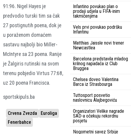
91:96. Nigel Hayes je
Infantino povukao plan o
prodaji udjela u FIFA-inim
predvodio turski tim sa čak
takmičenjima
27 postignutih poena, dok je
Vels prvi povukao podršku
Infantinu
u poraženom domaćem
Matthias Jaissle novi trener
sastavu najbolji bio Miller-
Newcastlea
McIntyre sa 23 poena. Ranije
Barcelona predstavila mladog
je Žalgiris rutinski na svom
krilnog napadača iz Club
Bruggea
terenu pobjedio Virtus 77:68,
Chelsea doveo Valentina
uz 20 poena Francisca.
Barca iz Strasbourga
Tuttosport posvetio
sportskipuls.ba
naslovnicu Alajbegoviću
Organizatori Velike nagrade
Crvena Zvezda
Euroliga
SAD-a očekuju rekordnu
posjetu
Fenerbahce
Nogometni savez Srbije