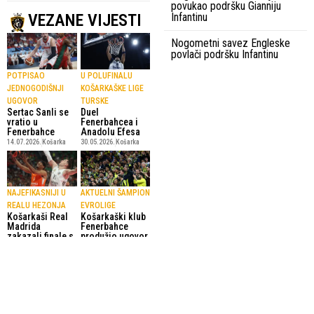
povukao podršku Gianniju
VEZANE VIJESTI
Infantinu
Nogometni savez Engleske
povlači podršku Infantinu
POTPISAO
U POLUFINALU
JEDNOGODIŠNJI
KOŠARKAŠKE LIGE
UGOVOR
TURSKE
Sertac Sanli se
Duel
vratio u
Fenerbahcea i
Fenerbahce
Anadolu Efesa
14.07.2026.
Košarka
30.05.2026.
Košarka
NAJEFIKASNIJI U
AKTUELNI ŠAMPION
REALU HEZONJA
EVROLIGE
Košarkaši Real
Košarkaški klub
Madrida
Fenerbahce
zakazali finale s
produžio ugovor
Olympiakosom
sa Evroligom
23.05.2026.
Euroliga
20.05.2026.
Košarka
SportskiPuls.ba
© Copyright - VICOBA d.o.o. 2024.