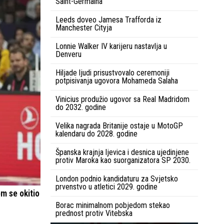
Saint-Germaina
Leeds doveo Jamesa Trafforda iz
Manchester Cityja
Lonnie Walker IV karijeru nastavlja u
Denveru
Hiljade ljudi prisustvovalo ceremoniji
potpisivanja ugovora Mohameda Salaha
Vinicius produžio ugovor sa Real Madridom
do 2032. godine
Velika nagrada Britanije ostaje u MotoGP
kalendaru do 2028. godine
Španska krajnja ljevica i desnica ujedinjene
protiv Maroka kao suorganizatora SP 2030.
London podnio kandidaturu za Svjetsko
prvenstvo u atletici 2029. godine
om se okitio
Borac minimalnom pobjedom stekao
prednost protiv Vitebska