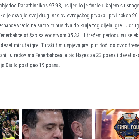
jedoo Panathinaikos 97:93, uslijedilo je finale u kojem su snage
tako je osvojio svoj drugi naslov evropskog prvaka i prvi nakon 2
erbahce vratio na samo minus dva do kraja tog dijela igre. U dr
 Fenerbahce otišao sa vodstvom 35:33. U trećem periodu su se ek
 deset minuta igre. Turski tim uspjeva prvi put doći do dvocifrene
kasniji u redovima Fenerbahcea je bio Hayes sa 23 poena i devet sk
je Diallo postigao 19 poena.