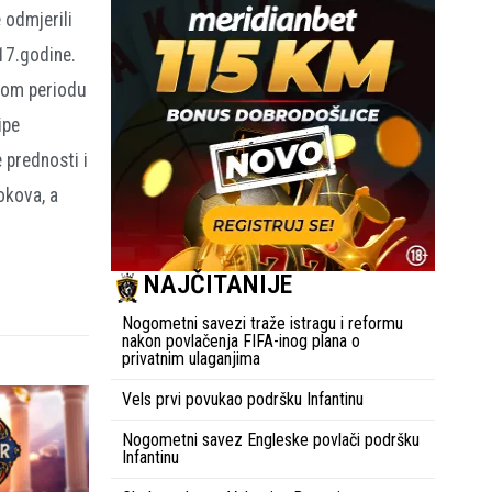
 odmjerili
017.godine.
ugom periodu
ipe
 prednosti i
okova, a
NAJČITANIJE
Nogometni savezi traže istragu i reformu
nakon povlačenja FIFA-inog plana o
privatnim ulaganjima
Vels prvi povukao podršku Infantinu
Nogometni savez Engleske povlači podršku
Infantinu