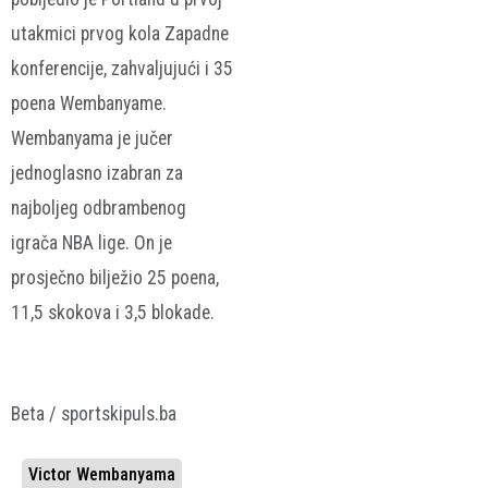
utakmici prvog kola Zapadne
konferencije, zahvaljujući i 35
poena Wembanyame.
Wembanyama je jučer
jednoglasno izabran za
najboljeg odbrambenog
igrača NBA lige. On je
prosječno bilježio 25 poena,
11,5 skokova i 3,5 blokade.
Beta / sportskipuls.ba
Victor Wembanyama