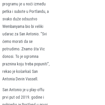
programu je u noći između
petka i subote u Portlandu, a
svako duže odsustvo
Wembanyama bio bi veliki
udarac za San Antonio. “Svi
ćemo morati da se
potrudimo. Znamo šta Vic
donosi. To je ogromna
praznina koju treba popuniti”,
rekao je košarkaš San
Antonia Devin Vassell.
San Antonio je u play-offu
prvi put od 2019. godine i
pobijedio je Portland u prvoj