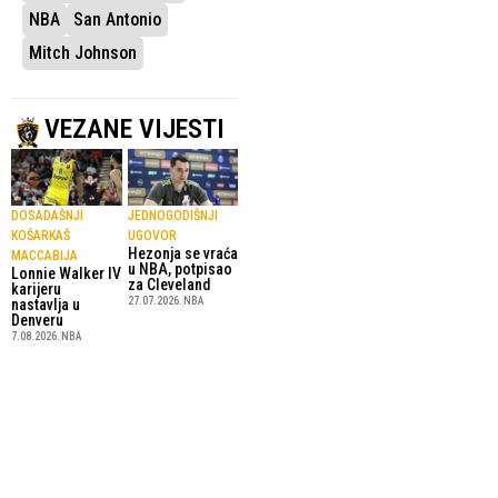
NBA
San Antonio
Mitch Johnson
VEZANE VIJESTI
DOSADAŠNJI
JEDNOGODIŠNJI
KOŠARKAŠ
UGOVOR
Hezonja se vraća
MACCABIJA
u NBA, potpisao
Lonnie Walker IV
za Cleveland
karijeru
27.07.2026.
NBA
nastavlja u
Denveru
7.08.2026.
NBA
“OVO JE
REPREZENTATIVAC
OSTVARENJE SNA”
BIH
Wembanyama,
Nurkić produžio
Clark i Rose
saradnju sa
zaštitna lica
Jazzom