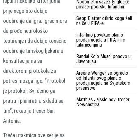
ispuni nekoliko kriterijuma
Nogometni savez Engleske
povlači podršku Infantinu
prije nego što dobije
Sepp Blatter otkrio koga želi
odobrenje da igra. Igrač mora
na čelu FIFA-e
da prođe neurološko
Infantino povukao plan o
prodaji udjela u FIFA-inim
testiranje i da dobije konačno
takmičenjima
odobrenje timskog ljekara u
Randal Kolo Muani ponovo u
konsultacijama sa
Juventusu
direktorom protokola za
Arsène Wenger se ogradio
od Infantinovog plana o
potres mozga lige. “Protokol
prodaji udjela na Svjetskom
prvenstvu
je protokol. Svi ćemo ga
Matthias Jaissle novi trener
pratiti i planirati u skladu sa
Newcastlea
tim”, rekao je trener San
Antonia.
Treća utakmica ove serije na