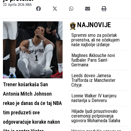
22. Aprila 2026.
NBA
NAJNOVIJE
Spremni smo za početak
prvenstva, ali ne očekujem
naše najbolje izdanje
Maghnes Akliouche novi
fudbaler Paris Saint-
Germaina
Leeds doveo Jamesa
Trafforda iz Manchester
Trener košarkaša San
Cityja
Antonia Mitch Johnson
Lonnie Walker IV karijeru
nastavlja u Denveru
rekao je danas da će taj NBA
Hiljade ljudi prisustvovalo
tim preduzeti sve
ceremoniji potpisivanja
ugovora Mohameda Salaha
odgovaraćuje korake nakon