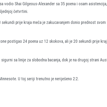
rsa vodio Shai Gilgeous-Alexander sa 35 poena i osam asistencija,
jednjoj četvrtini.
8 sekundi prije kraja meča je zakucavanjem donio prednost svom 
one postigao 24 poena uz 12 skokova, ali je 20 sekundi prije kra
igurni sa linije za slobodna bacanja, dok je na drugoj strani Au
innesote. U toj seriji trenutno je neriješeno 2:2.