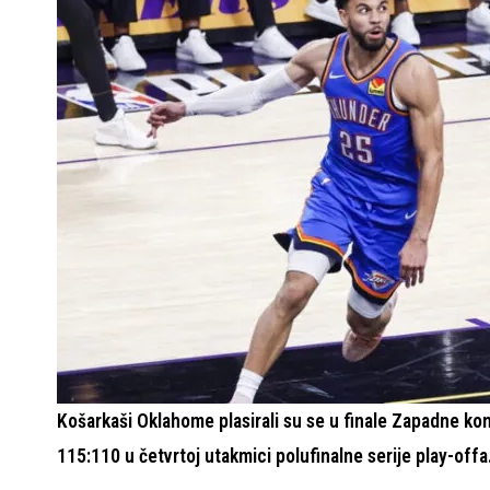
Košarkaši Oklahome plasirali su se u finale Zapadne ko
115:110 u četvrtoj utakmici polufinalne serije play-offa