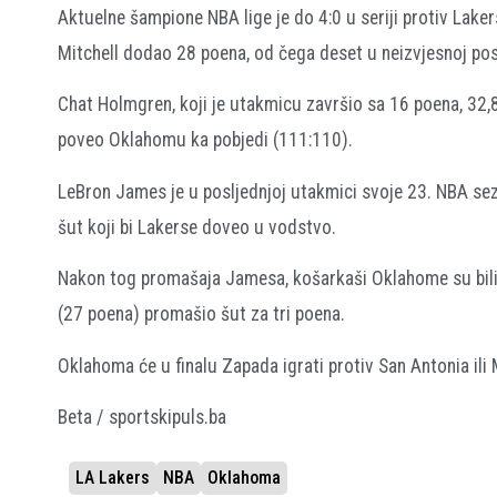
Aktuelne šampione NBA lige je do 4:0 u seriji protiv Lake
Mitchell dodao 28 poena, od čega deset u neizvjesnoj posl
Chat Holmgren, koji je utakmicu završio sa 16 poena, 32,
poveo Oklahomu ka pobjedi (111:110).
LeBron James je u posljednjoj utakmici svoje 23. NBA sez
šut koji bi Lakerse doveo u vodstvo.
Nakon tog promašaja Jamesa, košarkaši Oklahome su bili s
(27 poena) promašio šut za tri poena.
Oklahoma će u finalu Zapada igrati protiv San Antonia ili M
Beta / sportskipuls.ba
LA Lakers
NBA
Oklahoma