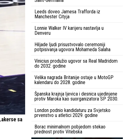
Saint-Germaina
Leeds doveo Jamesa Trafforda iz
Manchester Cityja
Lonnie Walker IV karijeru nastavlja u
Denveru
Hiljade ljudi prisustvovalo ceremoniji
potpisivanja ugovora Mohameda Salaha
Vinicius produžio ugovor sa Real Madridom
do 2032. godine
Velika nagrada Britanije ostaje u MotoGP
kalendaru do 2028. godine
Španska krajnja ljevica i desnica ujedinjene
protiv Maroka kao suorganizatora SP 2030.
London podnio kandidaturu za Svjetsko
prvenstvo u atletici 2029. godine
Lakerse sa
Borac minimalnom pobjedom stekao
prednost protiv Vitebska