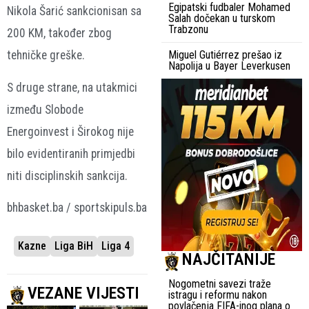
Egipatski fudbaler Mohamed
Nikola Šarić sankcionisan sa
Salah dočekan u turskom
Trabzonu
200 KM, također zbog
tehničke greške.
Miguel Gutiérrez prešao iz
Napolija u Bayer Leverkusen
S druge strane, na utakmici
između Slobode
Energoinvest i Širokog nije
bilo evidentiranih primjedbi
niti disciplinskih sankcija.
bhbasket.ba / sportskipuls.ba
Kazne
Liga BiH
Liga 4
NAJČITANIJE
Nogometni savezi traže
VEZANE VIJESTI
istragu i reformu nakon
povlačenja FIFA-inog plana o