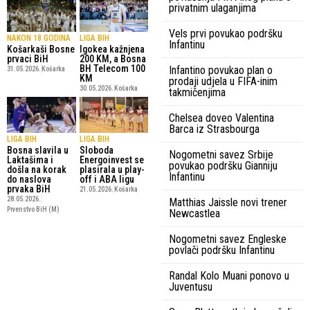
privatnim ulaganjima
Vels prvi povukao podršku
NAKON 18 GODINA
LIGA BIH
Infantinu
Košarkaši Bosne
Igokea kažnjena
prvaci BiH
200 KM, a Bosna
BH Telecom 100
Infantino povukao plan o
31.05.2026.
Košarka
KM
prodaji udjela u FIFA-inim
30.05.2026.
Košarka
takmičenjima
Chelsea doveo Valentina
Barca iz Strasbourga
LIGA BIH
LIGA BIH
Bosna slavila u
Sloboda
Nogometni savez Srbije
Laktašima i
Energoinvest se
povukao podršku Gianniju
došla na korak
plasirala u play-
Infantinu
do naslova
off i ABA ligu
prvaka BiH
21.05.2026.
Košarka
28.05.2026.
Matthias Jaissle novi trener
Prvenstvo BiH (M)
Newcastlea
Nogometni savez Engleske
povlači podršku Infantinu
Randal Kolo Muani ponovo u
Juventusu