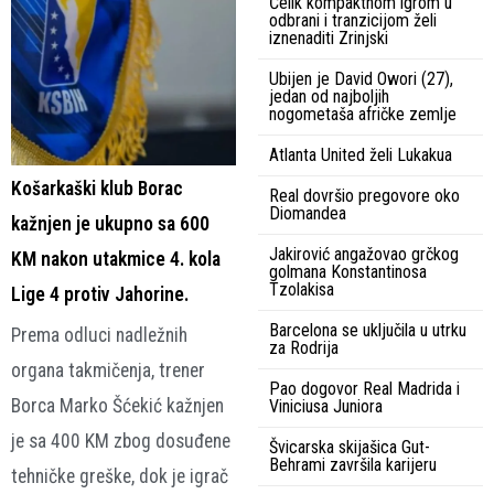
Čelik kompaktnom igrom u
odbrani i tranzicijom želi
iznenaditi Zrinjski
Ubijen je David Owori (27),
jedan od najboljih
nogometaša afričke zemlje
Atlanta United želi Lukakua
Košarkaški klub Borac
Real dovršio pregovore oko
Diomandea
kažnjen je ukupno sa 600
Jakirović angažovao grčkog
KM nakon utakmice 4. kola
golmana Konstantinosa
Tzolakisa
Lige 4 protiv Jahorine.
Barcelona se uključila u utrku
Prema odluci nadležnih
za Rodrija
organa takmičenja, trener
Pao dogovor Real Madrida i
Borca Marko Šćekić kažnjen
Viniciusa Juniora
je sa 400 KM zbog dosuđene
Švicarska skijašica Gut-
Behrami završila karijeru
tehničke greške, dok je igrač