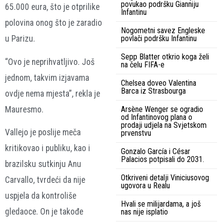
povukao podršku Gianniju
65.000 eura, što je otprilike
Infantinu
polovina onog što je zaradio
Nogometni savez Engleske
u Parizu.
povlači podršku Infantinu
Sepp Blatter otkrio koga želi
“Ovo je neprihvatljivo. Još
na čelu FIFA-e
jednom, takvim izjavama
Chelsea doveo Valentina
Barca iz Strasbourga
ovdje nema mjesta”, rekla je
Mauresmo.
Arsène Wenger se ogradio
od Infantinovog plana o
prodaji udjela na Svjetskom
Vallejo je poslije meča
prvenstvu
kritikovao i publiku, kao i
Gonzalo García i César
Palacios potpisali do 2031.
brazilsku sutkinju Anu
Otkriveni detalji Viniciusovog
Carvallo, tvrdeći da nije
ugovora u Realu
uspjela da kontroliše
Hvali se milijardama, a još
gledaoce. On je takođe
nas nije isplatio