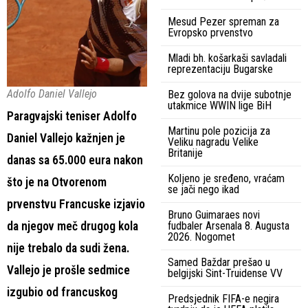
Mesud Pezer spreman za
Evropsko prvenstvo
Mladi bh. košarkaši savladali
reprezentaciju Bugarske
Adolfo Daniel Vallejo
Bez golova na dvije subotnje
utakmice WWIN lige BiH
Paragvajski teniser Adolfo
Martinu pole pozicija za
Daniel Vallejo kažnjen je
Veliku nagradu Velike
Britanije
danas sa 65.000 eura nakon
Koljeno je sređeno, vraćam
što je na Otvorenom
se jači nego ikad
prvenstvu Francuske izjavio
Bruno Guimaraes novi
da njegov meč drugog kola
fudbaler Arsenala 8. Augusta
2026. Nogomet
nije trebalo da sudi žena.
Samed Baždar prešao u
Vallejo je prošle sedmice
belgijski Sint-Truidense VV
izgubio od francuskog
Predsjednik FIFA-e negira