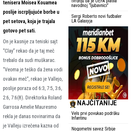
tvrdnju da je UEFA platila
tenisera Moisea Kouamea
navodnoj “ljubavnici”
poslije iscrpljujuće borbe u
Sergi Roberto novi fudbaler
LA Galaxyja
pet setova, koja je trajala
gotovo pet sati.
On je kasnije za teniski sajt
“Clay” rekao da je taj meč
trebalo da sudi muškarac.
“Veoma je teško da žena vodi
ovakav meč”, rekao je Vallejo,
poslije poraza od 6:3, 7:5, 3:6,
2:6, 7:6(8). Direktorka Roland
NAJČITANIJE
Garrosa Amelie Mauresmo
Vels prvi povukao podršku
rekla je danas novinarima da
Infantinu
je Valleju izrečena kazna od
Nogometni savez Srbije