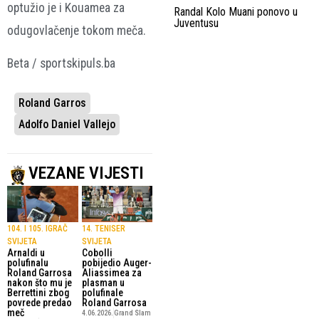
optužio je i Kouamea za
Randal Kolo Muani ponovo u
Juventusu
odugovlačenje tokom meča.
Beta / sportskipuls.ba
Roland Garros
Adolfo Daniel Vallejo
VEZANE VIJESTI
104. I 105. IGRAČ
14. TENISER
SVIJETA
SVIJETA
Arnaldi u
Cobolli
polufinalu
pobijedio Auger-
Roland Garrosa
Aliassimea za
nakon što mu je
plasman u
Berrettini zbog
polufinale
povrede predao
Roland Garrosa
meč
4.06.2026.
Grand Slam