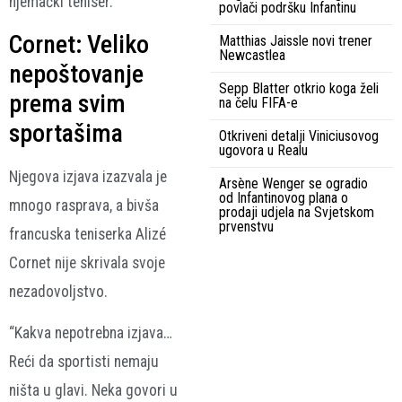
njemački teniser.
povlači podršku Infantinu
Cornet: Veliko
Matthias Jaissle novi trener
Newcastlea
nepoštovanje
Sepp Blatter otkrio koga želi
prema svim
na čelu FIFA-e
sportašima
Otkriveni detalji Viniciusovog
ugovora u Realu
Njegova izjava izazvala je
Arsène Wenger se ogradio
od Infantinovog plana o
mnogo rasprava, a bivša
prodaji udjela na Svjetskom
prvenstvu
francuska teniserka Alizé
Cornet nije skrivala svoje
nezadovoljstvo.
“Kakva nepotrebna izjava…
Reći da sportisti nemaju
ništa u glavi. Neka govori u