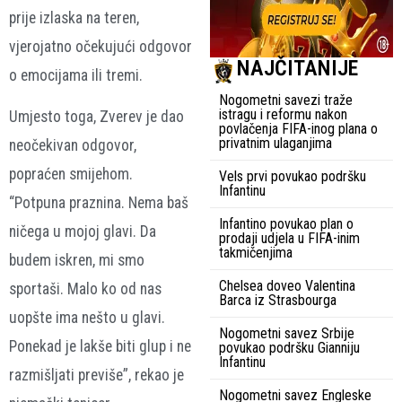
prije izlaska na teren,
vjerojatno očekujući odgovor
NAJČITANIJE
o emocijama ili tremi.
Nogometni savezi traže
istragu i reformu nakon
Umjesto toga, Zverev je dao
povlačenja FIFA-inog plana o
privatnim ulaganjima
neočekivan odgovor,
popraćen smijehom.
Vels prvi povukao podršku
Infantinu
“Potpuna praznina. Nema baš
Infantino povukao plan o
ničega u mojoj glavi. Da
prodaji udjela u FIFA-inim
takmičenjima
budem iskren, mi smo
Chelsea doveo Valentina
sportaši. Malo ko od nas
Barca iz Strasbourga
uopšte ima nešto u glavi.
Nogometni savez Srbije
Ponekad je lakše biti glup i ne
povukao podršku Gianniju
Infantinu
razmišljati previše”, rekao je
Nogometni savez Engleske