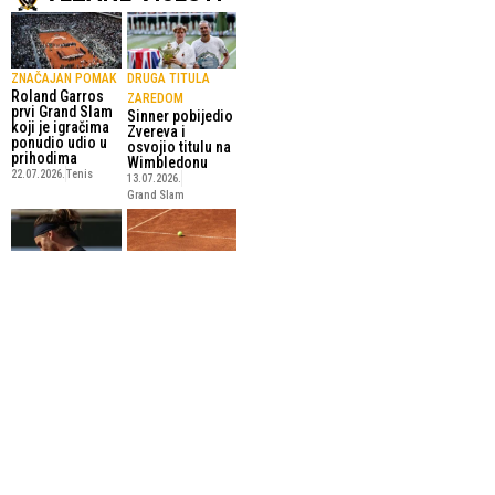
ZNAČAJAN POMAK
DRUGA TITULA
Roland Garros
ZAREDOM
prvi Grand Slam
Sinner pobijedio
koji je igračima
Zvereva i
ponudio udio u
osvojio titulu na
prihodima
Wimbledonu
22.07.2026.
Tenis
13.07.2026.
Grand Slam
VELIKE SVOTE
U NEDJELJU
Zverev i Cobolli
NOVCA
u finalu Roland
Evo koliko su
Garrosa
Zverev i Cobolli
6.06.2026.
Tenis
zaradili u finalu
Roland Garrosa
8.06.2026.
Tenis
SportskiPuls.ba
© Copyright - VICOBA d.o.o. 2024.
Uvjeti korištenja
Kontakt