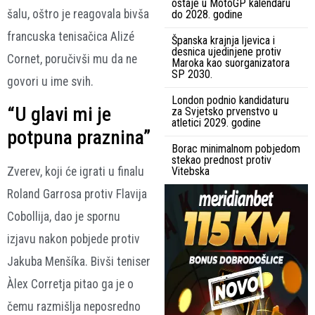
ostaje u MotoGP kalendaru
šalu, oštro je reagovala bivša
do 2028. godine
francuska tenisačica Alizé
Španska krajnja ljevica i
desnica ujedinjene protiv
Cornet, poručivši mu da ne
Maroka kao suorganizatora
SP 2030.
govori u ime svih.
London podnio kandidaturu
“U glavi mi je
za Svjetsko prvenstvo u
atletici 2029. godine
potpuna praznina”
Borac minimalnom pobjedom
stekao prednost protiv
Vitebska
Zverev, koji će igrati u finalu
Roland Garrosa protiv Flavija
Cobollija, dao je spornu
izjavu nakon pobjede protiv
Jakuba Menšíka. Bivši teniser
Àlex Corretja pitao ga je o
čemu razmišlja neposredno