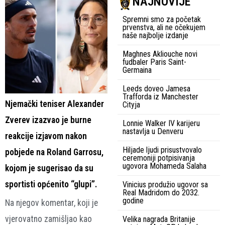
NAJNOVIJE
Spremni smo za početak
prvenstva, ali ne očekujem
naše najbolje izdanje
Maghnes Akliouche novi
fudbaler Paris Saint-
Germaina
Leeds doveo Jamesa
Trafforda iz Manchester
Njemački teniser Alexander
Cityja
Zverev izazvao je burne
Lonnie Walker IV karijeru
nastavlja u Denveru
reakcije izjavom nakon
Hiljade ljudi prisustvovalo
pobjede na Roland Garrosu,
ceremoniji potpisivanja
ugovora Mohameda Salaha
kojom je sugerisao da su
sportisti općenito “glupi”.
Vinicius produžio ugovor sa
Real Madridom do 2032.
godine
Na njegov komentar, koji je
vjerovatno zamišljao kao
Velika nagrada Britanije