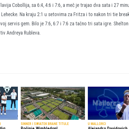
lavija Cobollija, sa 6:4, 4:6 i 7:6, a meč je trajao dva sata i 27 min
 Lehecke. Na kraju 2:1 u setovima za Fritza i to nakon tri tie break
j servis gem. Bilo je 7:6, 6:7 i 7:6 za tačno tri sata igre. Shelton
rotiv Andreya Rubleva.
R
SINNER I SWIATEK BRANE TITULE
U MALLORCI
dig
Počinje Wimbledon!
Alejandro Davidovich