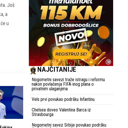
uta. Još
a, a
 će u
NAJČITANIJE
Nogometni savezi traže istragu i reformu
nakon povlačenja FIFA-inog plana o
privatnim ulaganjima
Vels prvi povukao podršku Infantinu
Chelsea doveo Valentina Barca iz
Strasbourga
Nogometni savez Srbije povukao podršku
 Fokina