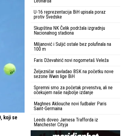
Leonarda
U-16 reprezentacija BiH upisala poraz
protiv Švedske
Skupština NK Čelik podržala izgradnju
Nacionalnog stadiona
Miljanović i Suljić ostale bez polufinala na
100 m
Faris Dževahirić novi nogometaš Veleža
Željezničar savladao BSK na početku nove
sezone Wwin lige BiH
Spremni smo za početak prvenstva, ali ne
očekujem naše najbolje izdanje
Maghnes Akliouche novi fudbaler Paris
Saint-Germaina
, koji se
Leeds doveo Jamesa Trafforda iz
Manchester Cityja