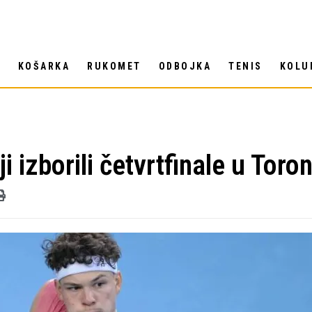
T
KOŠARKA
RUKOMET
ODBOJKA
TENIS
KOLU
 izborili četvrtfinale u Toro