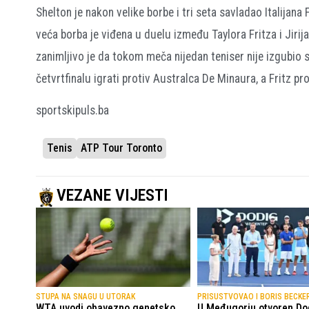
Shelton je nakon velike borbe i tri seta savladao Italijana F
veća borba je viđena u duelu između Taylora Fritza i Jirija
zanimljivo je da tokom meča nijedan teniser nije izgubio svo
četvrtfinalu igrati protiv Australca De Minaura, a Fritz p
sportskipuls.ba
Tenis
ATP Tour Toronto
VEZANE VIJESTI
STUPA NA SNAGU U UTORAK
PRISUSTVOVAO I BORIS BECKE
WTA uvodi obavezno genetsko
U Međugorju otvoren Do