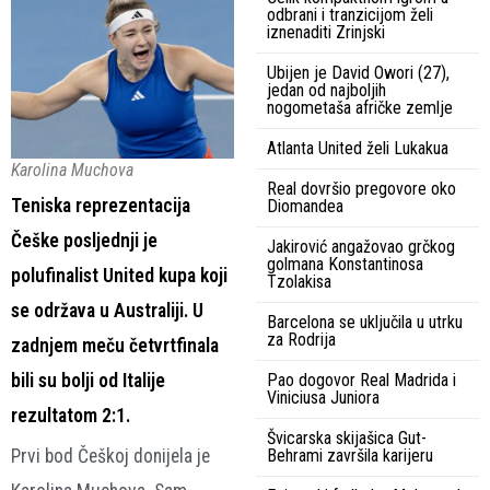
odbrani i tranzicijom želi
iznenaditi Zrinjski
Ubijen je David Owori (27),
jedan od najboljih
nogometaša afričke zemlje
Atlanta United želi Lukakua
Karolina Muchova
Real dovršio pregovore oko
Teniska reprezentacija
Diomandea
Češke posljednji je
Jakirović angažovao grčkog
golmana Konstantinosa
polufinalist United kupa koji
Tzolakisa
se održava u Australiji. U
Barcelona se uključila u utrku
za Rodrija
zadnjem meču četvrtfinala
bili su bolji od Italije
Pao dogovor Real Madrida i
Viniciusa Juniora
rezultatom 2:1.
Švicarska skijašica Gut-
Prvi bod Češkoj donijela je
Behrami završila karijeru