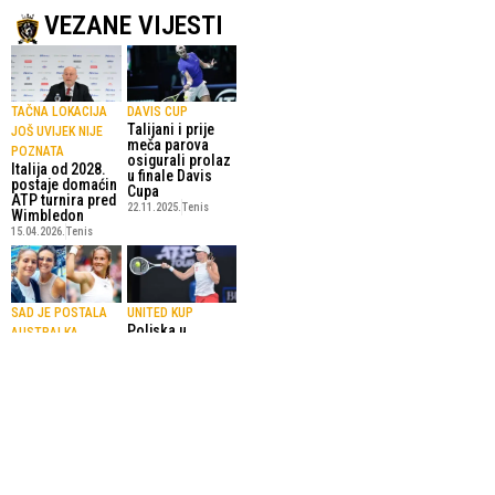
VEZANE VIJESTI
TAČNA LOKACIJA
DAVIS CUP
Talijani i prije
JOŠ UVIJEK NIJE
meča parova
POZNATA
osigurali prolaz
Italija od 2028.
u finale Davis
postaje domaćin
Cupa
ATP turnira pred
22.11.2025.
Tenis
Wimbledon
15.04.2026.
Tenis
SAD JE POSTALA
UNITED KUP
Poljska u
AUSTRALKA
polufinalu
Ruska teniserka
2.01.2025.
Tenis
objavila da je gej
i istupila protiv
rata
29.03.2025.
Tenis
SportskiPuls.ba
© Copyright - VICOBA d.o.o. 2024.