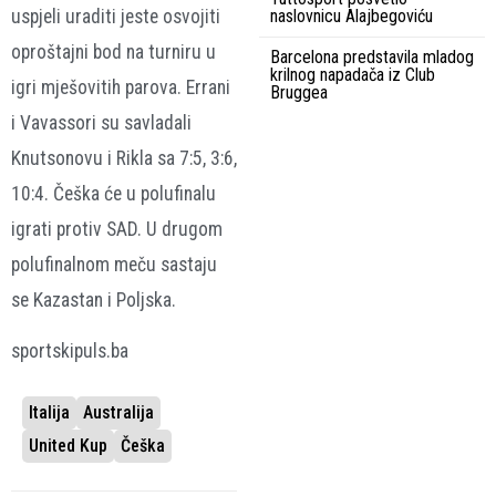
naslovnicu Alajbegoviću
uspjeli uraditi jeste osvojiti
oproštajni bod na turniru u
Barcelona predstavila mladog
krilnog napadača iz Club
igri mješovitih parova. Errani
Bruggea
i Vavassori su savladali
Knutsonovu i Rikla sa 7:5, 3:6,
10:4. Češka će u polufinalu
igrati protiv SAD. U drugom
polufinalnom meču sastaju
se Kazastan i Poljska.
sportskipuls.ba
Italija
Australija
United Kup
Češka