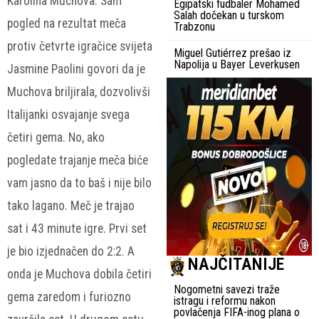
Karolina Muchova. Sam
Egipatski fudbaler Mohamed
Salah dočekan u turskom
pogled na rezultat meča
Trabzonu
protiv četvrte igračice svijeta
Miguel Gutiérrez prešao iz
Napolija u Bayer Leverkusen
Jasmine Paolini govori da je
Muchova briljirala, dozvolivši
Italijanki osvajanje svega
četiri gema. No, ako
pogledate trajanje meča biće
vam jasno da to baš i nije bilo
tako lagano. Meč je trajao
sat i 43 minute igre. Prvi set
je bio izjednačen do 2:2. A
NAJČITANIJE
onda je Muchova dobila četiri
Nogometni savezi traže
gema zaredom i furiozno
istragu i reformu nakon
povlačenja FIFA-inog plana o