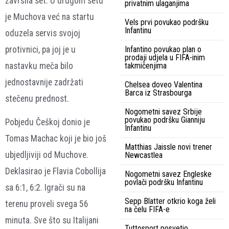
završila set. U drugom setu
privatnim ulaganjima
je Muchova već na startu
Vels prvi povukao podršku
Infantinu
oduzela servis svojoj
protivnici, pa joj je u
Infantino povukao plan o
prodaji udjela u FIFA-inim
nastavku meča bilo
takmičenjima
jednostavnije zadržati
Chelsea doveo Valentina
Barca iz Strasbourga
stečenu prednost.
Nogometni savez Srbije
povukao podršku Gianniju
Pobjedu Češkoj donio je
Infantinu
Tomas Machac koji je bio još
Matthias Jaissle novi trener
ubjedljiviji od Muchove.
Newcastlea
Deklasirao je Flavia Cobollija
Nogometni savez Engleske
povlači podršku Infantinu
sa 6:1, 6:2. Igrači su na
Sepp Blatter otkrio koga želi
terenu proveli svega 56
na čelu FIFA-e
minuta. Sve što su Italijani
Tuttosport posvetio