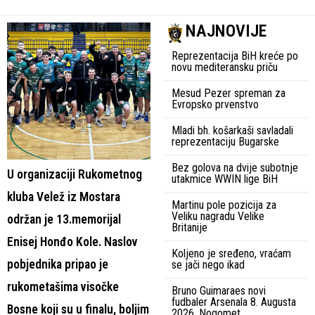
NAJNOVIJE
Reprezentacija BiH kreće po
novu mediteransku priču
Mesud Pezer spreman za
Evropsko prvenstvo
Mladi bh. košarkaši savladali
reprezentaciju Bugarske
Bez golova na dvije subotnje
U organizaciji Rukometnog
utakmice WWIN lige BiH
kluba Velež iz Mostara
Martinu pole pozicija za
Veliku nagradu Velike
održan je 13.memorijal
Britanije
Enisej Honđo Kole. Naslov
Koljeno je sređeno, vraćam
pobjednika pripao je
se jači nego ikad
rukometašima visočke
Bruno Guimaraes novi
fudbaler Arsenala 8. Augusta
Bosne koji su u finalu, boljim
2026. Nogomet