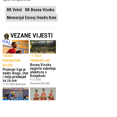
RK Velež
RK Bosna Visoko
Memorijal Enisej Honđo Kole
VEZANE VIJESTI
TRENER
11. KOLO
RUKOMETAŠA
PREMIJER LIGE
Bosna Visoko
VELEŽA
najavila subotnju
Premijer liga je
utakmicu s
nešto drugo, stav
Konjuhom
i želja preduvjet
4.12.2025.
su za sve
Prvenstvo BiH (M)
17.07.2026.
Rukomet
10. KOLO
GOSTUJE RK
PREMIJER LIGE BIH
BOSNA
Derventa
Prijateljski
prelomila
rukometni