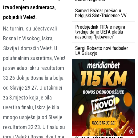
izvođenjem sedmeraca,
Samed Baždar prešao u
belgijski Sint-Truidense VV
pobjedili Velež.
Predsjednik FIFA-e negira
Na turniru su učestvovali
tvrdnju da je UEFA platila
navodnoj “ljubavnici”
Bosna iz Visokog, Iskra,
Slavija i domaćin Velež. U
Sergi Roberto novi fudbaler
LA Galaxyja
polufinalnim susretima, Velež
je savladao iskru rezultatom
32:26 dok je Bosna bila bolja
od Slavije 29:27. U utakmici
za 3.mjesto koja je bila
uvertira finalu, Iskra je bila
mnogo uspješnija od Slavije
rezultatom 32:23. U finalu su
igrali Velež i Bosna, dva tima