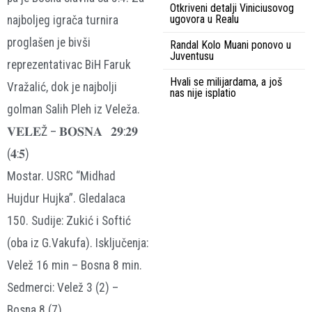
Otkriveni detalji Viniciusovog
ugovora u Realu
najboljeg igrača turnira
proglašen je bivši
Randal Kolo Muani ponovo u
Juventusu
reprezentativac BiH Faruk
Hvali se milijardama, a još
Vražalić, dok je najbolji
nas nije isplatio
golman Salih Pleh iz Veleža.
𝐕𝐄𝐋𝐄Ž – 𝐁𝐎𝐒𝐍𝐀 𝟐𝟗:𝟐𝟗
(𝟒:𝟓)
Mostar. USRC “Midhad
Hujdur Hujka”. Gledalaca
150. Sudije: Zukić i Softić
(oba iz G.Vakufa). Isključenja:
Velež 16 min – Bosna 8 min.
Sedmerci: Velež 3 (2) –
Bosna 8 (7).