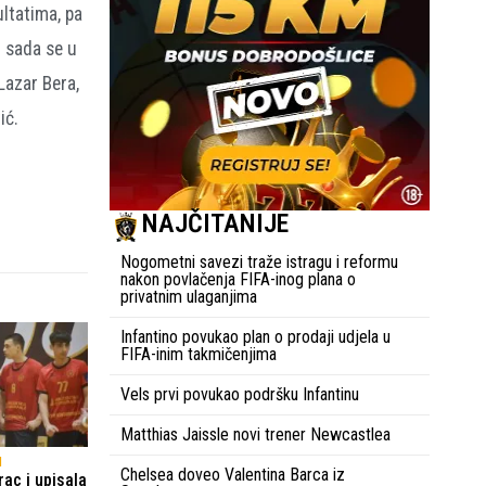
ultatima, pa
i sada se u
Lazar Bera,
ić.
NAJČITANIJE
Nogometni savezi traže istragu i reformu
nakon povlačenja FIFA-inog plana o
privatnim ulaganjima
Infantino povukao plan o prodaji udjela u
FIFA-inim takmičenjima
Vels prvi povukao podršku Infantinu
Matthias Jaissle novi trener Newcastlea
H
Chelsea doveo Valentina Barca iz
ac i upisala