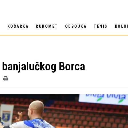
T
KOŠARKA
RUKOMET
ODBOJKA
TENIS
KOLU
i banjalučkog Borca