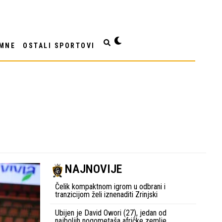
MNE
OSTALI SPORTOVI
NAJNOVIJE
Čelik kompaktnom igrom u odbrani i
tranzicijom želi iznenaditi Zrinjski
Ubijen je David Owori (27), jedan od
najboljih nogometaša afričke zemlje