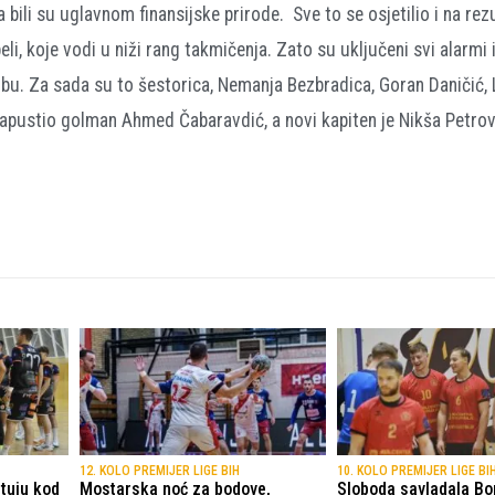
a bili su uglavnom finansijske prirode. Sve to se osjetilio i na rez
li, koje vodi u niži rang takmičenja. Zato su uključeni svi alarmi 
lubu. Za sada su to šestorica, Nemanja Bezbradica, Goran Daničić, 
e napustio golman Ahmed Čabaravdić, a novi kapiten je Nikša Petrov
12. KOLO PREMIJER LIGE BIH
10. KOLO PREMIJER LIGE BI
tuju kod
Mostarska noć za bodove,
Sloboda savladala Bor