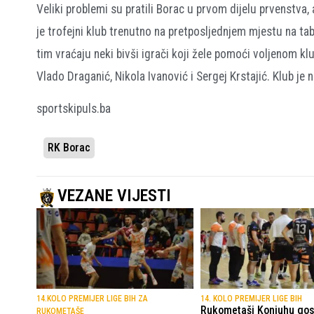
Veliki problemi su pratili Borac u prvom dijelu prvenstva, 
je trofejni klub trenutno na pretposljednjem mjestu na tabe
tim vraćaju neki bivši igrači koji žele pomoći voljenom k
Vlado Draganić, Nikola Ivanović i Sergej Krstajić. Klub j
sportskipuls.ba
RK Borac
VEZANE VIJESTI
14.KOLO PREMIJER LIGE BIH ZA
14. KOLO PREMIJER LIGE BIH
Rukometaši Konjuhu gos
RUKOMETAŠE