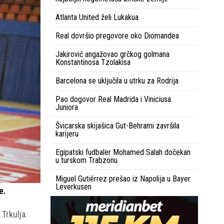
Atlanta United želi Lukakua
Real dovršio pregovore oko Diomandea
Jakirović angažovao grčkog golmana
Konstantinosa Tzolakisa
Barcelona se uključila u utrku za Rodrija
Pao dogovor Real Madrida i Viniciusa
Juniora
Švicarska skijašica Gut-Behrami završila
karijeru
Egipatski fudbaler Mohamed Salah dočekan
u turskom Trabzonu
Miguel Gutiérrez prešao iz Napolija u Bayer
Leverkusen
e.
 Trkulja.