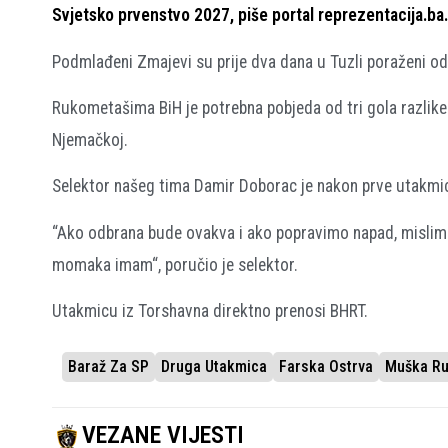
Svjetsko prvenstvo 2027, piše portal reprezentacija.ba.
Podmlađeni Zmajevi su prije dva dana u Tuzli poraženi od
Rukometašima BiH je potrebna pobjeda od tri gola razlike 
Njemačkoj.
Selektor našeg tima Damir Doborac je nakon prve utakmice
“Ako odbrana bude ovakva i ako popravimo napad, misli
momaka imam“, poručio je selektor.
Utakmicu iz Torshavna direktno prenosi BHRT.
Baraž Za SP
Druga Utakmica
Farska Ostrva
Muška Ru
VEZANE VIJESTI