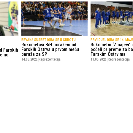
REVANŠ SUSRET IGRA SE U SUBOTU
PRVI DUEL IGRA SE 14. MAJ
Rukometaši BiH poraženi od
Rukometni ‘Zmajevi’ u
Farskih Ostrva u prvom meču
počeli pripreme za ba
d Farskih
baraža za SP
Farskim Ostrvima
žemo
14.05.2026.
Reprezentacija
11.05.2026.
Reprezentacija
© Copyright - VICOBA d.o.o. 2024.