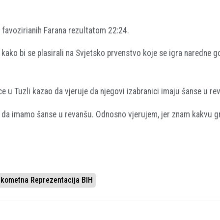
 favozirianih Farana rezultatom 22:24.
kako bi se plasirali na Svjetsko prvenstvo koje se igra naredne g
 u Tuzli kazao da vjeruje da njegovi izabranici imaju šanse u re
m da imamo šanse u revanšu. Odnosno vjerujem, jer znam kakvu g
kometna Reprezentacija BIH