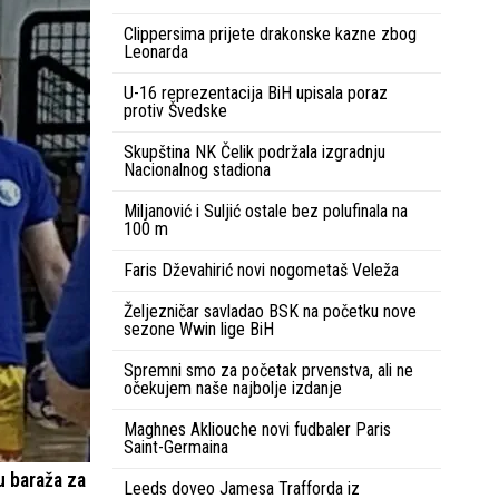
Clippersima prijete drakonske kazne zbog
Leonarda
U-16 reprezentacija BiH upisala poraz
protiv Švedske
Skupština NK Čelik podržala izgradnju
Nacionalnog stadiona
Miljanović i Suljić ostale bez polufinala na
100 m
Faris Dževahirić novi nogometaš Veleža
Željezničar savladao BSK na početku nove
sezone Wwin lige BiH
Spremni smo za početak prvenstva, ali ne
očekujem naše najbolje izdanje
Maghnes Akliouche novi fudbaler Paris
Saint-Germaina
u baraža za
Leeds doveo Jamesa Trafforda iz