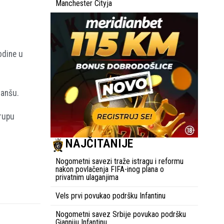
Manchester Cityja
odine u
vanšu.
rupu
NAJČITANIJE
Nogometni savezi traže istragu i reformu
nakon povlačenja FIFA-inog plana o
privatnim ulaganjima
Vels prvi povukao podršku Infantinu
Nogometni savez Srbije povukao podršku
Gianniju Infantinu