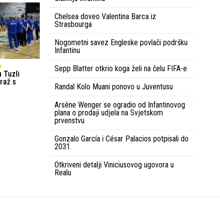
Chelsea doveo Valentina Barca iz
Strasbourga
Nogometni savez Engleske povlači podršku
Infantinu
A
Sepp Blatter otkrio koga želi na čelu FIFA-e
 Tuzli
raž s
Randal Kolo Muani ponovo u Juventusu
Arsène Wenger se ogradio od Infantinovog
plana o prodaji udjela na Svjetskom
prvenstvu
Gonzalo García i César Palacios potpisali do
2031.
Otkriveni detalji Viniciusovog ugovora u
Realu
Uvjeti korištenja
Kontakt