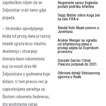
zajedničkim ciljem da se
Nogometni savez Engleske
povlači podršku Infantinu
Željezničar vrati tamo gdje
Sepp Blatter otkrio koga želi
pripada.
na čelu FIFA-e
Randal Kolo Muani ponovo u
– Strateško opredjeljenje
Juventusu
kluba od prvog dana je razvoj
Arsène Wenger se ogradio
mladih igrača kroz vlastitu
od Infantinovog plana o
prodaji udjela na Svjetskom
akademiju i stvaranje
prvenstvu
domaće baze rukometaša
Gonzalo García i César
Palacios potpisali do 2031.
koji će nositi dres RK
Otkriveni detalji Viniciusovog
Željezničara u godinama koje
ugovora u Realu
dolaze. U tom pravcu već je
uspostavljena saradnja sa
Školom rukometa Sedmerac,
što predstavlja važan