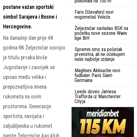
polufinala na 100 m
postane važan sportski
Faris Dževahirić novi
simbol Sarajeva i Bosne i
nogometaš Veleža
Hercegovine.
Željezničar savladao BSK na
početku nove sezone Wwin
Na današnji dan prije 48
lige BiH
godina RK Željezničar osvojio
Spremni smo za početak
prvenstva, ali ne očekujem
je titulu prvaka bivše
naše najbolje izdanje
Jugoslavije i zauvijek se
Maghnes Akliouche novi
fudbaler Paris Saint-
upisao među velika i
Germaina
prepoznatljiva imena
Leeds doveo Jamesa
rukometa na ovim
Trafforda iz Manchester
Cityja
prostorima. Generacije
sportista, navijača i
zaljubljenika u rukomet
pamte Željezničar kao klub