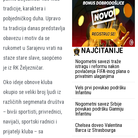
tradicije, karaktera i
pobjedničkog duha. Upravo
ta tradicija danas predstavlja
obavezu i motiv da se
rukomet u Sarajevu vrati na
NAJČITANIJE
staze stare slave, saopćeno
Nogometni savezi traže
istragu i reformu nakon
je iz RK Željezničar.
povlačenja FIFA-inog plana o
privatnim ulaganjima
Oko ideje obnove kluba
Vels prvi povukao podršku
okupio se veliki broj ljudi iz
Infantinu
različitih segmenata društva
Nogometni savez Srbije
povukao podršku Gianniju
– bivši sportisti, privrednici,
Infantinu
navijači, sportski radnici i
Chelsea doveo Valentina
Barca iz Strasbourga
prijatelji kluba – sa