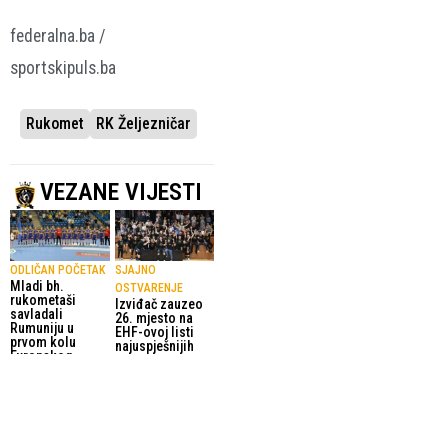
federalna.ba /
sportskipuls.ba
Rukomet
RK Željezničar
VEZANE VIJESTI
ODLIČAN POČETAK
SJAJNO
Mladi bh.
OSTVARENJE
rukometaši
Izviđač zauzeo
savladali
26. mjesto na
Rumuniju u
EHF-ovoj listi
prvom kolu
najuspješnijih
Evropskog
europskih
prvenstva
klubova
9.07.2026.
Rukomet
27.06.2026.
Rukomet