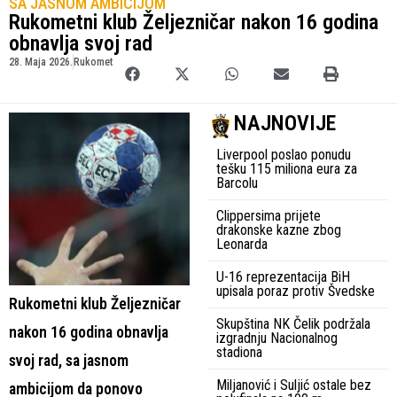
SA JASNOM AMBICIJOM
Rukometni klub Željezničar nakon 16 godina
obnavlja svoj rad
28. Maja 2026.
Rukomet
NAJNOVIJE
Liverpool poslao ponudu
tešku 115 miliona eura za
Barcolu
Clippersima prijete
drakonske kazne zbog
Leonarda
U-16 reprezentacija BiH
upisala poraz protiv Švedske
Rukometni klub Željezničar
Skupština NK Čelik podržala
nakon 16 godina obnavlja
izgradnju Nacionalnog
stadiona
svoj rad, sa jasnom
Miljanović i Suljić ostale bez
ambicijom da ponovo