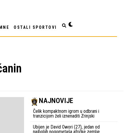
MNE
OSTALI SPORTOVI
čanin
NAJNOVIJE
Čelik kompaktnom igrom u odbrani i
tranzicijom želi iznenaditi Zrinjski
Ubijen je David Owori (27), jedan od
najboljih nogometaša afričke zemlje