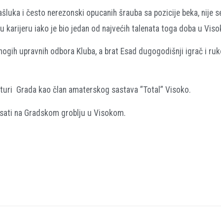
tašluka i često nerezonski opucanih šrauba sa pozicije beka, nije 
ku karijeru iako je bio jedan od najvećih talenata toga doba u Vis
mnogih upravnih odbora Kluba, a brat Esad dugogodišnji igrač i ru
turi
Grada kao član amaterskog sastava ”Total” Visoko.
0 sati na Gradskom groblju u Visokom.