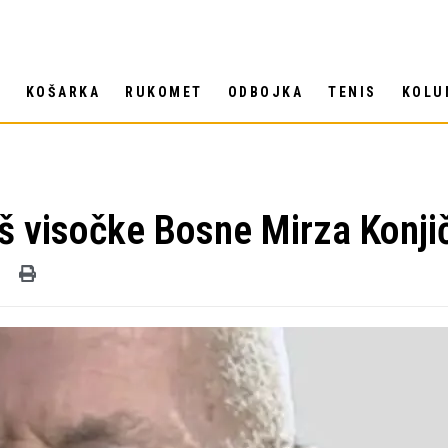
T
KOŠARKA
RUKOMET
ODBOJKA
TENIS
KOLU
š visočke Bosne Mirza Konji