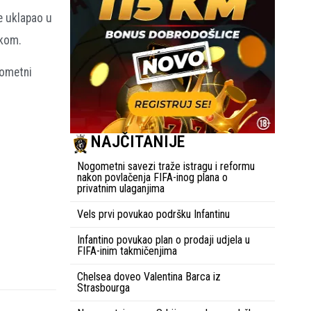
se uklapao u
okom.
kometni
NAJČITANIJE
Nogometni savezi traže istragu i reformu
nakon povlačenja FIFA-inog plana o
privatnim ulaganjima
Vels prvi povukao podršku Infantinu
Infantino povukao plan o prodaji udjela u
FIFA-inim takmičenjima
Chelsea doveo Valentina Barca iz
Strasbourga