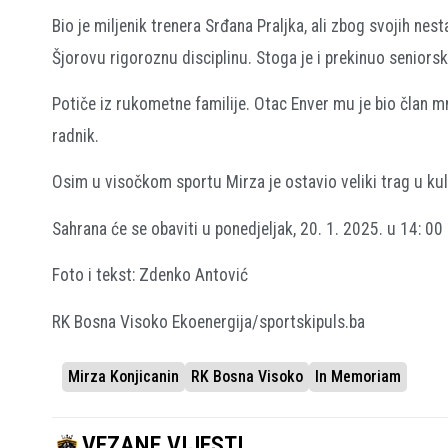
Bio je miljenik trenera Srđana Praljka, ali zbog svojih nes
Šjorovu rigoroznu disciplinu. Stoga je i prekinuo seniors
Potiče iz rukometne familije. Otac Enver mu je bio član 
radnik.
Osim u visočkom sportu Mirza je ostavio veliki trag u kul
Sahrana će se obaviti u ponedjeljak, 20. 1. 2025. u 14: 0
Foto i tekst: Zdenko Antović
RK Bosna Visoko Ekoenergija/sportskipuls.ba
Mirza Konjicanin
RK Bosna Visoko
In Memoriam
VEZANE VIJESTI