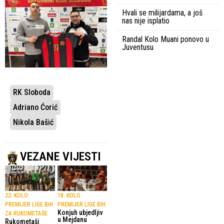
Hvali se milijardama, a još
nas nije isplatio
Randal Kolo Muani ponovo u
Juventusu
RK Sloboda
Adriano Ćorić
Nikola Bašić
VEZANE VIJESTI
22. KOLO
18. KOLO
PREMIJER LIGE BIH
PREMIJER LIGE BIH
Konjuh ubjedljiv
ZA RUKOMETAŠE
u Mejdanu
Rukometaši