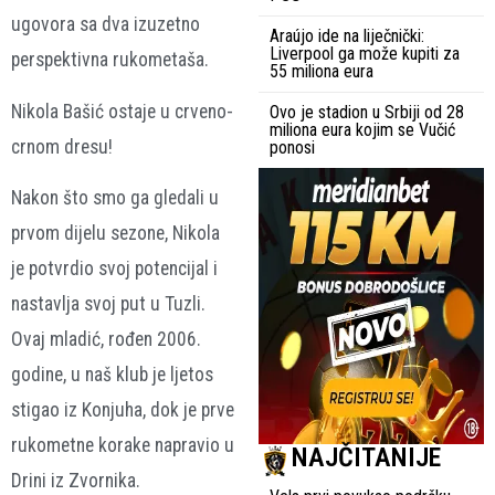
ugovora sa dva izuzetno
Araújo ide na liječnički:
Liverpool ga može kupiti za
perspektivna rukometaša.
55 miliona eura
Nikola Bašić ostaje u crveno-
Ovo je stadion u Srbiji od 28
miliona eura kojim se Vučić
crnom dresu!
ponosi
Nakon što smo ga gledali u
prvom dijelu sezone, Nikola
je potvrdio svoj potencijal i
nastavlja svoj put u Tuzli.
Ovaj mladić, rođen 2006.
godine, u naš klub je ljetos
stigao iz Konjuha, dok je prve
rukometne korake napravio u
NAJČITANIJE
Drini iz Zvornika.