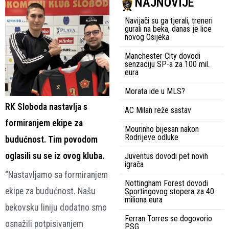
NAJNOVIJE
Navijači su ga tjerali, treneri
gurali na beka, danas je lice
novog Osijeka
Manchester City dovodi
senzaciju SP-a za 100 mil.
eura
Morata ide u MLS?
RK Sloboda nastavlja s
AC Milan reže sastav
formiranjem ekipe za
Mourinho bijesan nakon
Rodrijeve odluke
budućnost. Tim povodom
oglasili su se iz ovog kluba.
Juventus dovodi pet novih
igrača
“Nastavljamo sa formiranjem
Nottingham Forest dovodi
ekipe za budućnost. Našu
Sportingovog stopera za 40
miliona eura
bekovsku liniju dodatno smo
Ferran Torres se dogovorio
osnažili potpisivanjem
PSG