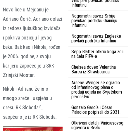
Vels prvi povukao podršku
Infantinu
Novo lice u Mejdanu je
Nogometni savez Srbije
Adriano Ćorić. Adriano dolazi
povukao podršku Gianniju
Infantinu
iz redova ljubuškog Izviđača
Nogometni savez Engleske
i pokriva poziciju lijevog
povlači podršku Infantinu
beka. Baš kao i Nikola, rođen
Sepp Blatter otkrio koga želi
na čelu FIFA-e
je 2006. godine, a svoju
karijeru započeo je u SRK
Chelsea doveo Valentina
Barca iz Strasbourga
Zrinjski Mostar.
Arsène Wenger se ogradio
od Infantinovog plana o
Nikoli i Adrianu želimo
prodaji udjela na Svjetskom
prvenstvu
mnogo sreće i uspjeha u
dresu RK Sloboda!”,
Gonzalo García i César
Palacios potpisali do 2031.
saopćeno je iz RK Sloboda.
Otkriveni detalji Viniciusovog
ugovora u Realu