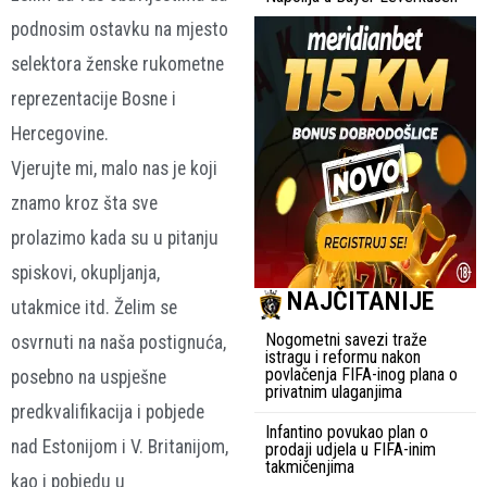
podnosim ostavku na mjesto
selektora ženske rukometne
reprezentacije Bosne i
Hercegovine.
Vjerujte mi, malo nas je koji
znamo kroz šta sve
prolazimo kada su u pitanju
spiskovi, okupljanja,
NAJČITANIJE
utakmice itd. Želim se
Nogometni savezi traže
osvrnuti na naša postignuća,
istragu i reformu nakon
povlačenja FIFA-inog plana o
posebno na uspješne
privatnim ulaganjima
predkvalifikacija i pobjede
Infantino povukao plan o
nad Estonijom i V. Britanijom,
prodaji udjela u FIFA-inim
takmičenjima
kao i pobjedu u