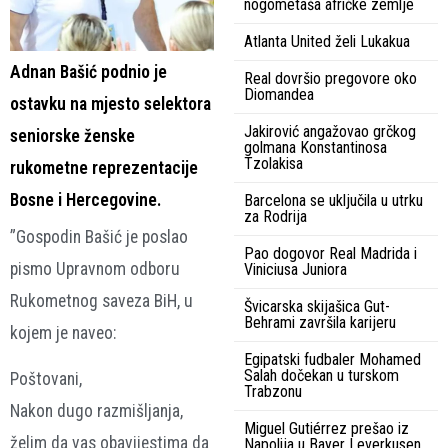
nogometaša afričke zemlje
Atlanta United želi Lukakua
Adnan Bašić podnio je
Real dovršio pregovore oko
Diomandea
ostavku na mjesto selektora
Jakirović angažovao grčkog
seniorske ženske
golmana Konstantinosa
Tzolakisa
rukometne reprezentacije
Bosne i Hercegovine.
Barcelona se uključila u utrku
za Rodrija
”Gospodin Bašić je poslao
Pao dogovor Real Madrida i
pismo Upravnom odboru
Viniciusa Juniora
Rukometnog saveza BiH, u
Švicarska skijašica Gut-
Behrami završila karijeru
kojem je naveo:
Egipatski fudbaler Mohamed
Salah dočekan u turskom
Poštovani,
Trabzonu
Nakon dugo razmišljanja,
Miguel Gutiérrez prešao iz
želim da vas obavijestima da
Napolija u Bayer Leverkusen