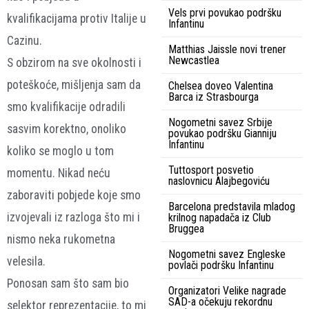
Vels prvi povukao podršku
kvalifikacijama protiv Italije u
Infantinu
Cazinu.
Matthias Jaissle novi trener
Newcastlea
S obzirom na sve okolnosti i
poteškoće, mišljenja sam da
Chelsea doveo Valentina
Barca iz Strasbourga
smo kvalifikacije odradili
Nogometni savez Srbije
sasvim korektno, onoliko
povukao podršku Gianniju
Infantinu
koliko se moglo u tom
Tuttosport posvetio
momentu. Nikad neću
naslovnicu Alajbegoviću
zaboraviti pobjede koje smo
Barcelona predstavila mladog
izvojevali iz razloga što mi i
krilnog napadača iz Club
Bruggea
nismo neka rukometna
Nogometni savez Engleske
velesila.
povlači podršku Infantinu
Ponosan sam što sam bio
Organizatori Velike nagrade
SAD-a očekuju rekordnu
selektor reprezentacije, to mi