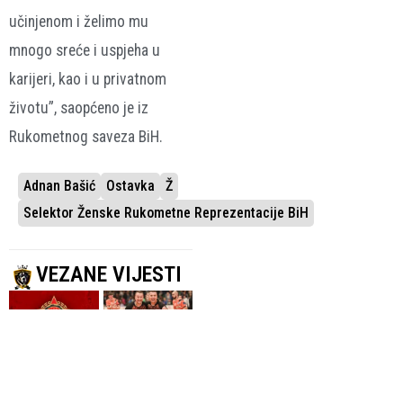
učinjenom i želimo mu
mnogo sreće i uspjeha u
karijeri, kao i u privatnom
životu”, saopćeno je iz
Rukometnog saveza BiH.
Adnan Bašić
Ostavka
Ž
Selektor Ženske Rukometne Reprezentacije BiH
VEZANE VIJESTI
USKORO
TIM ĆE
ZASJEDANJE
PREDVODITI EMIR
SKUPŠTINE KLUBA
HADŽIAVDIĆ
Upravni odbor
Trenerski dvojac