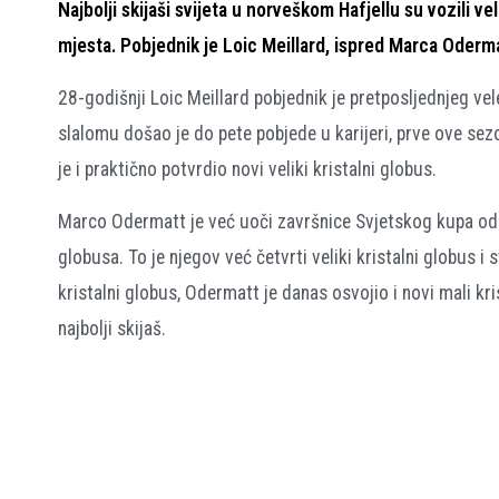
Najbolji skijaši svijeta u norveškom Hafjellu su vozili ve
mjesta. Pobjednik je Loic Meillard, ispred Marca Oderm
28-godišnji Loic Meillard pobjednik je pretposljednjeg ve
slalomu došao je do pete pobjede u karijeri, prve ove sez
je i praktično potvrdio novi veliki kristalni globus.
Marco Odermatt je već uoči završnice Svjetskog kupa odbr
globusa. To je njegov već četvrti veliki kristalni globus i 
kristalni globus, Odermatt je danas osvojio i novi mali kr
najbolji skijaš.