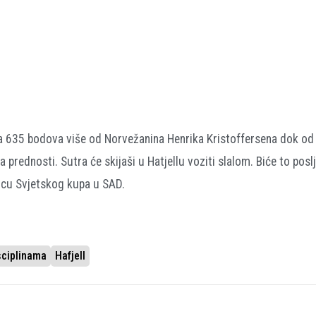
a 635 bodova više od Norvežanina Henrika Kristoffersena dok od
rednosti. Sutra će skijaši u Hatjellu voziti slalom. Biće to posl
šnicu Svjetskog kupa u SAD.
sciplinama
Hafjell