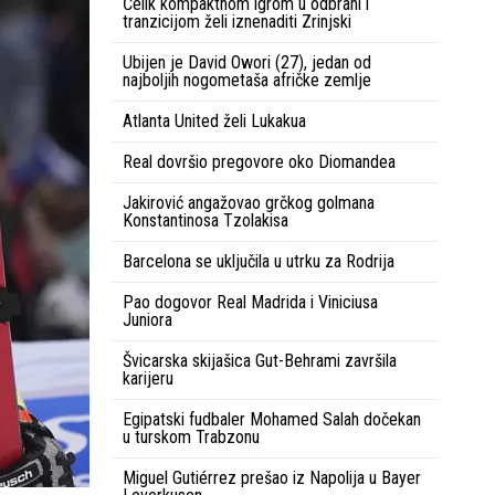
Čelik kompaktnom igrom u odbrani i
tranzicijom želi iznenaditi Zrinjski
Ubijen je David Owori (27), jedan od
najboljih nogometaša afričke zemlje
Atlanta United želi Lukakua
Real dovršio pregovore oko Diomandea
Jakirović angažovao grčkog golmana
Konstantinosa Tzolakisa
Barcelona se uključila u utrku za Rodrija
Pao dogovor Real Madrida i Viniciusa
Juniora
Švicarska skijašica Gut-Behrami završila
karijeru
Egipatski fudbaler Mohamed Salah dočekan
u turskom Trabzonu
Miguel Gutiérrez prešao iz Napolija u Bayer