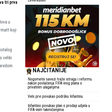
Leverkusen
va tri prva
lova u
rmatt koji
istalog
o veliki
 zaredom
NAJČITANIJE
Nogometni savezi traže istragu i reformu
nakon povlačenja FIFA-inog plana o
privatnim ulaganjima
Vels prvi povukao podršku Infantinu
Infantino povukao plan o prodaji udjela u
FIFA-inim takmičenjima