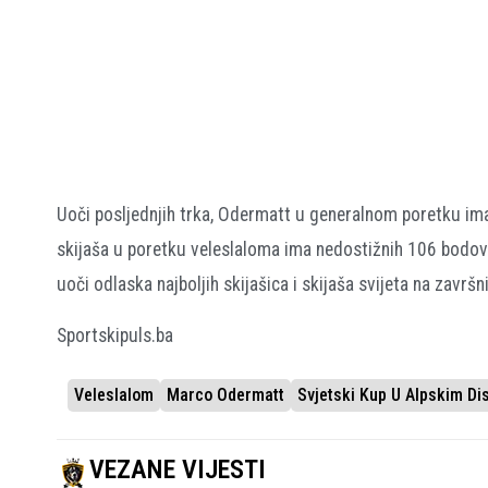
Uoči posljednjih trka, Odermatt u generalnom poretku im
skijaša u poretku veleslaloma ima nedostižnih 106 bodova p
uoči odlaska najboljih skijašica i skijaša svijeta na zavr
Sportskipuls.ba
Veleslalom
Marco Odermatt
Svjetski Kup U Alpskim Di
VEZANE VIJESTI