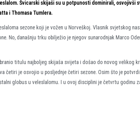
leslalom. Švicarski skijaši su u potpunosti dominirali, osvojivši s
atta i Thomasa Tumlera.
leslaloma sezone koji je vožen u Norveškoj. Vlasnik svjetskog nas
one. No, današnju trku obilježio je njegov sunarodnjak Marco Ode
anio titulu najboljeg skijaša svijeta i došao do novog velikog kr
sva četiri je osvojio u posljednje četiri sezone. Osim što je potvrdi
istalni globus u veleslalomu. I u ovoj disciplini je četvrtu godinu