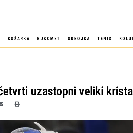
T
KOŠARKA
RUKOMET
ODBOJKA
TENIS
KOLU
tvrti uzastopni veliki krista