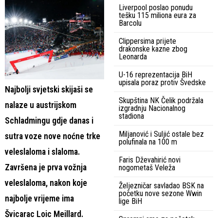
Liverpool poslao ponudu
tešku 115 miliona eura za
Barcolu
Clippersima prijete
drakonske kazne zbog
Leonarda
U-16 reprezentacija BiH
upisala poraz protiv Švedske
Najbolji svjetski skijaši se
Skupština NK Čelik podržala
nalaze u austrijskom
izgradnju Nacionalnog
stadiona
Schladmingu gdje danas i
Miljanović i Suljić ostale bez
sutra voze nove noćne trke
polufinala na 100 m
veleslaloma i slaloma.
Faris Dževahirić novi
Završena je prva vožnja
nogometaš Veleža
veleslaloma, nakon koje
Željezničar savladao BSK na
početku nove sezone Wwin
najbolje vrijeme ima
lige BiH
Švicarac Loic Meillard.