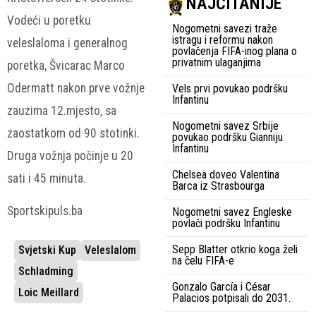
NAJČITANIJE
Vodeći u poretku
Nogometni savezi traže
istragu i reformu nakon
veleslaloma i generalnog
povlačenja FIFA-inog plana o
privatnim ulaganjima
poretka, Švicarac Marco
Odermatt nakon prve vožnje
Vels prvi povukao podršku
Infantinu
zauzima 12.mjesto, sa
Nogometni savez Srbije
zaostatkom od 90 stotinki.
povukao podršku Gianniju
Infantinu
Druga vožnja počinje u 20
Chelsea doveo Valentina
sati i 45 minuta.
Barca iz Strasbourga
Sportskipuls.ba
Nogometni savez Engleske
povlači podršku Infantinu
Sepp Blatter otkrio koga želi
Svjetski Kup
Veleslalom
na čelu FIFA-e
Schladming
Gonzalo García i César
Loic Meillard
Palacios potpisali do 2031.