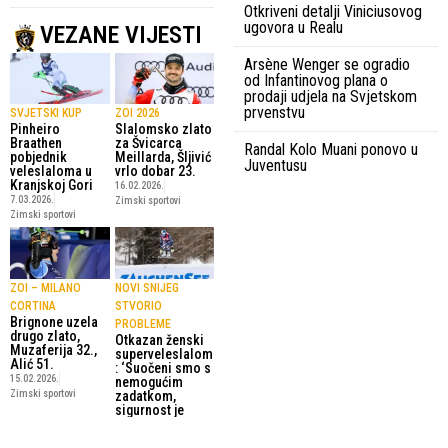
Otkriveni detalji Viniciusovog
ugovora u Realu
VEZANE VIJESTI
Arsène Wenger se ogradio
od Infantinovog plana o
prodaji udjela na Svjetskom
prvenstvu
SVJETSKI KUP
ZOI 2026
Pinheiro
Slalomsko zlato
Braathen
za Švicarca
Randal Kolo Muani ponovo u
pobjednik
Meillarda, Šljivić
Juventusu
veleslaloma u
vrlo dobar 23.
Kranjskoj Gori
16.02.2026.
7.03.2026.
Zimski sportovi
Zimski sportovi
ZOI – MILANO
NOVI SNIJEG
CORTINA
STVORIO
Brignone uzela
PROBLEME
drugo zlato,
Otkazan ženski
Muzaferija 32.,
superveleslalom
Alić 51.
: ‘Suočeni smo s
15.02.2026.
nemogućim
Zimski sportovi
zadatkom,
sigurnost je
prioritet’
11.01.2026.