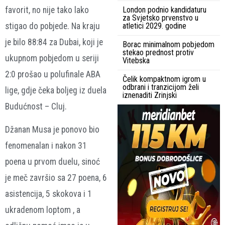
favorit, no nije tako lako
London podnio kandidaturu
za Svjetsko prvenstvo u
stigao do pobjede. Na kraju
atletici 2029. godine
je bilo 88:84 za Dubai, koji je
Borac minimalnom pobjedom
stekao prednost protiv
ukupnom pobjedom u seriji
Vitebska
2:0 prošao u polufinale ABA
Čelik kompaktnom igrom u
odbrani i tranzicijom želi
lige, gdje čeka boljeg iz duela
iznenaditi Zrinjski
Budućnost – Cluj.
Džanan Musa je ponovo bio
fenomenalan i nakon 31
poena u prvom duelu, sinoć
je meč završio sa 27 poena, 6
asistencija, 5 skokova i 1
ukradenom loptom , a