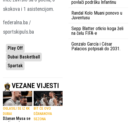
povlači podršku Infantinu
skokova i 1 asistencijom.
Randal Kolo Muani ponovo u
Juventusu
federalna.ba /
Sepp Blatter otkrio koga želi
sportskipuls.ba
na čelu FIFA-e
Gonzalo García i César
Play Off
Palacios potpisali do 2031.
Dubai Basketball
Spartak
VEZANE VIJESTI
OGLASILI SE IZ KK
BIT ĆE OVO
DUBAI
DŽANANOVA
Džanan Musa se
SEZONA
vratio na teren
Musa blistao
17.01.2026.
protiv Partizana