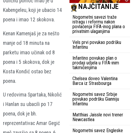
odličnu pomoć imao je u
NAJČITANIJE
Kabengeleu, koji je ubacio 14
Nogometni savezi traže
poena i imao 12 skokova.
istragu i reformu nakon
povlačenja FIFA-inog plana o
privatnim ulaganjima
Kenan Kamenjaš je za nešto
Vels prvi povukao podršku
manje od 18 minuta na
Infantinu
parketu imao učinak od 8
Infantino povukao plan o
poena i 5 skokova, dok je
prodaji udjela u FIFA-inim
takmičenjima
Kosta Kondić ostao bez
Chelsea doveo Valentina
poena.
Barca iz Strasbourga
Nogometni savez Srbije
U redovima Spartaka, Nikolić
povukao podršku Gianniju
Infantinu
i Hanlan su ubacili po 17
poena, dok je bh.
Matthias Jaissle novi trener
Newcastlea
reprezentativac Amar Gegić
Nogometni savez Engleske
meč završio sa 8 poena, 6