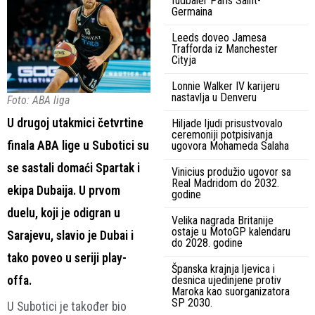
fudbaler Paris Saint-
Germaina
Leeds doveo Jamesa
Trafforda iz Manchester
Cityja
Lonnie Walker IV karijeru
nastavlja u Denveru
Foto: ABA liga
U drugoj utakmici četvrtine
Hiljade ljudi prisustvovalo
ceremoniji potpisivanja
finala ABA lige u Subotici su
ugovora Mohameda Salaha
se sastali domaći Spartak i
Vinicius produžio ugovor sa
Real Madridom do 2032.
ekipa Dubaija. U prvom
godine
duelu, koji je odigran u
Velika nagrada Britanije
ostaje u MotoGP kalendaru
Sarajevu, slavio je Dubai i
do 2028. godine
tako poveo u seriji play-
Španska krajnja ljevica i
offa.
desnica ujedinjene protiv
Maroka kao suorganizatora
SP 2030.
U Subotici je također bio