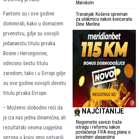
Marokom
Fantomi su i ove godine
Travanjak Koševa spreman
za utakmicu nakon koncerata
dominirali, kako u domaćem
Dine Merlina
prvenstvu, gdje su osvojili
jedanaestu titulu prvaka
Bosne i Hercegovine,
odnosno šestu titulu
zaredom, tako i u Evropi gdje
su ove godine osvojili devetu
titulu prvaka Evrope.
– Možemo slobodno reći da
NAJČITANIJE
je iza nas jedna dinamična, ali
Nogometni savezi traže
istragu i reformu nakon
rezultatski veoma uspješna
povlačenja FIFA-inog plana o
privatnim ulaganjima
sezona u kojoj smo ostvarili