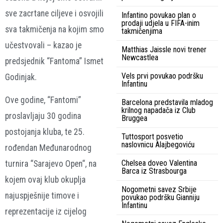
sve zacrtane ciljeve i osvojili
Infantino povukao plan o
prodaji udjela u FIFA-inim
sva takmičenja na kojim smo
takmičenjima
učestvovali – kazao je
Matthias Jaissle novi trener
Newcastlea
predsjednik “Fantoma” Ismet
Vels prvi povukao podršku
Godinjak.
Infantinu
Ove godine, “Fantomi”
Barcelona predstavila mladog
krilnog napadača iz Club
proslavljaju 30 godina
Bruggea
postojanja kluba, te 25.
Tuttosport posvetio
naslovnicu Alajbegoviću
rođendan Međunarodnog
Chelsea doveo Valentina
turnira “Sarajevo Open“, na
Barca iz Strasbourga
kojem ovaj klub okuplja
Nogometni savez Srbije
najuspješnije timove i
povukao podršku Gianniju
Infantinu
reprezentacije iz cijelog