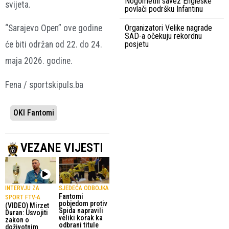
Nogometni savez Engleske
svijeta.
povlači podršku Infantinu
Organizatori Velike nagrade
“Sarajevo Open” ove godine
SAD-a očekuju rekordnu
posjetu
će biti održan od 22. do 24.
maja 2026. godine.
Fena / sportskipuls.ba
OKI Fantomi
VEZANE VIJESTI
INTERVJU ZA
SJEDEĆA ODBOJKA
Fantomi
SPORT FTV-A
pobjedom protiv
(VIDEO) Mirzet
Spida napravili
Duran: Usvojiti
veliki korak ka
zakon o
odbrani titule
doživotnim