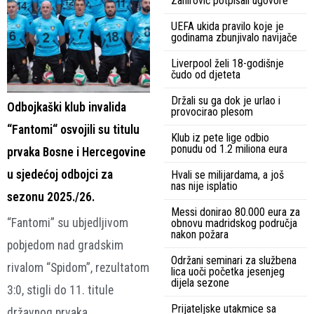
Zahirović potpisali ugovore
UEFA ukida pravilo koje je
godinama zbunjivalo navijače
Liverpool želi 18-godišnje
čudo od djeteta
Držali su ga dok je urlao i
Odbojkaški klub invalida
provocirao plesom
“Fantomi“ osvojili su titulu
Klub iz pete lige odbio
ponudu od 1.2 miliona eura
prvaka Bosne i Hercegovine
u sjedećoj odbojci za
Hvali se milijardama, a još
nas nije isplatio
sezonu 2025./26.
Messi donirao 80.000 eura za
“Fantomi” su ubjedljivom
obnovu madridskog područja
nakon požara
pobjedom nad gradskim
Održani seminari za službena
rivalom “Spidom”, rezultatom
lica uoči početka jesenjeg
dijela sezone
3:0, stigli do 11. titule
Prijateljske utakmice sa
državnog prvaka.