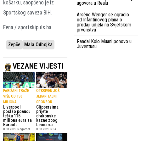
košarku, saopćeno je iz
ugovora u Realu
Sportskog saveza BiH.
Arsène Wenger se ogradio
od Infantinovog plana o
prodaji udjela na Svjetskom
Fena / sportskipuls.ba
prvenstvu
Randal Kolo Muani ponovo u
Žepče
Mala Odbojka
Juventusu
VEZANE VIJESTI
PARIŽANI TRAŽE
OTKRIVEN JOŠ
VIŠE OD 150
JEDAN TAJNI
MILIONA
SPONZOR
Liverpool
Clippersima
poslao ponudu
prijete
tešku 115
drakonske
miliona eura za
kazne zbog
Barcolu
Leonarda
8.08.2026.
Nogomet
8.08.2026.
NBA