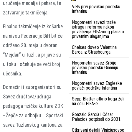
uručenje medalja i pehara, te
Vels prvi povukao podršku
Infantinu
zatvaranje takmičenja.
Nogometni savezi traže
Finalno takmičenje iz košarke
istragu i reformu nakon
povlačenja FIFA-inog plana o
na nivou Federacije BiH bit će
privatnim ulaganjima
održano 20. maja u dvorani
Chelsea doveo Valentina
Barca iz Strasbourga
“Mejdan” u Tuzli, a prijave su
Nogometni savez Srbije
u toku i očekuje se veći broj
povukao podršku Gianniju
Infantinu
učesnika.
Nogometni savez Engleske
Domaćini i suorganizatori su
povlači podršku Infantinu
Savez društava/udruga
Sepp Blatter otkrio koga želi
na čelu FIFA-e
pedagoga fizičke kulture ZDK
Gonzalo García i César
–Žepče za odbojku i Sportski
Palacios potpisali do 2031.
savez Tuzlanskog kantona za
Otkriveni detalji Viniciusovog