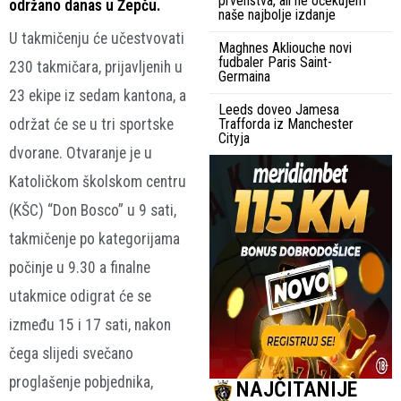
prvenstva, ali ne očekujem
održano danas u Žepču.
naše najbolje izdanje
U takmičenju će učestvovati
Maghnes Akliouche novi
fudbaler Paris Saint-
230 takmičara, prijavljenih u
Germaina
23 ekipe iz sedam kantona, a
Leeds doveo Jamesa
održat će se u tri sportske
Trafforda iz Manchester
Cityja
dvorane. Otvaranje je u
Katoličkom školskom centru
(KŠC) “Don Bosco” u 9 sati,
takmičenje po kategorijama
počinje u 9.30 a finalne
utakmice odigrat će se
između 15 i 17 sati, nakon
čega slijedi svečano
proglašenje pobjednika,
NAJČITANIJE