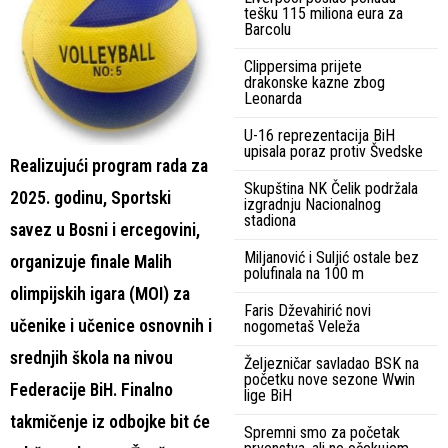
tešku 115 miliona eura za
Barcolu
Clippersima prijete
drakonske kazne zbog
Leonarda
U-16 reprezentacija BiH
upisala poraz protiv Švedske
Realizujući program rada za
Skupština NK Čelik podržala
2025. godinu, Sportski
izgradnju Nacionalnog
stadiona
savez u Bosni i ercegovini,
Miljanović i Suljić ostale bez
organizuje finale Malih
polufinala na 100 m
olimpijskih igara (MOI) za
Faris Dževahirić novi
učenike i učenice osnovnih i
nogometaš Veleža
srednjih škola na nivou
Željezničar savladao BSK na
početku nove sezone Wwin
Federacije BiH. Finalno
lige BiH
takmičenje iz odbojke bit će
Spremni smo za početak