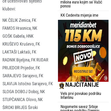
će učestvovati sljedeći
miliona eura kojim se Vučić
ponosi
klubovi:
KK Cedevita mijenja ime
NK ČELIK Zenica, FK
FAMOS Hrasnica, NK
GOŠK Gabela, HNK
KRUŠEVO Kruševo, FK
LAKTAŠI Laktaši, FK
RADNIK Bijeljina, FK RUDAR
PRIJEDOR Prijedor, FK
SARAJEVO Sarajevo, FK
NAJČITANIJE
SLAVIJA Istočno Sarajevo, FK
SLOGA DOBOJ Doboj, NK
Vels prvi povukao podršku
Infantinu
STUPČANICA Olovo, NK
Nogometni savez Srbije
ŠIROKI BRIJEG Široki
povukao podršku Gianniju