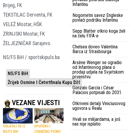
Infantinu
Brijeg, FK
TEKSTILAC Derventa, FK
Nogometni savez Engleske
povlači podršku Infantinu
VELEŽ Mostar, HŠK
Sepp Blatter otkrio koga želi
ZRINJSKI Mostar, FK
na čelu FIFA-e
ŽELJEZNIČAR Sarajevo.
Chelsea doveo Valentina
Barca iz Strasbourga
NS/FS BiH / sportskipuls.ba
Arsène Wenger se ogradio
od Infantinovog plana o
prodaji udjela na Svjetskom
NS/FS BiH
prvenstvu
Žrijeb Osmine I Četvrtfinala Kupa BiH
Gonzalo García i César
Palacios potpisali do 2031.
VEZANE VIJESTI
Otkriveni detalji Viniciusovog
ugovora u Realu
Hvali se milijardama, a još
nas nije isplatio
OGLASILI SE IZ
UPUĆENO I
NS/FS BIH
ZVANIČNO PISMO