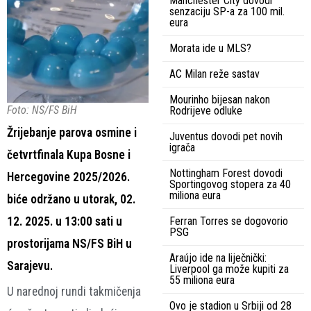
Manchester City dovodi
senzaciju SP-a za 100 mil.
eura
Morata ide u MLS?
AC Milan reže sastav
Mourinho bijesan nakon
Foto: NS/FS BiH
Rodrijeve odluke
Žrijebanje parova osmine i
Juventus dovodi pet novih
igrača
četvrtfinala Kupa Bosne i
Nottingham Forest dovodi
Hercegovine 2025/2026.
Sportingovog stopera za 40
miliona eura
biće održano u utorak, 02.
12. 2025. u 13:00 sati u
Ferran Torres se dogovorio
PSG
prostorijama NS/FS BiH u
Araújo ide na liječnički:
Sarajevu.
Liverpool ga može kupiti za
55 miliona eura
U narednoj rundi takmičenja
Ovo je stadion u Srbiji od 28