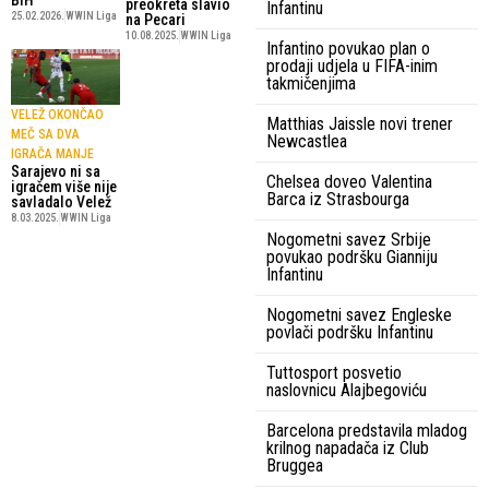
preokreta slavio
Infantinu
25.02.2026.
WWIN Liga
na Pecari
10.08.2025.
WWIN Liga
Infantino povukao plan o
prodaji udjela u FIFA-inim
takmičenjima
VELEŽ OKONČAO
Matthias Jaissle novi trener
MEČ SA DVA
Newcastlea
IGRAČA MANJE
Sarajevo ni sa
Chelsea doveo Valentina
igračem više nije
Barca iz Strasbourga
savladalo Velež
8.03.2025.
WWIN Liga
Nogometni savez Srbije
povukao podršku Gianniju
Infantinu
Nogometni savez Engleske
povlači podršku Infantinu
Tuttosport posvetio
naslovnicu Alajbegoviću
Barcelona predstavila mladog
krilnog napadača iz Club
Bruggea