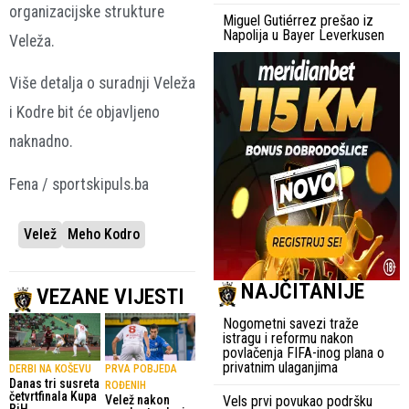
organizacijske strukture
Miguel Gutiérrez prešao iz
Napolija u Bayer Leverkusen
Veleža.
Više detalja o suradnji Veleža
i Kodre bit će objavljeno
naknadno.
Fena / sportskipuls.ba
Velež
Meho Kodro
NAJČITANIJE
VEZANE VIJESTI
Nogometni savezi traže
istragu i reformu nakon
povlačenja FIFA-inog plana o
privatnim ulaganjima
DERBI NA KOŠEVU
PRVA POBJEDA
Danas tri susreta
ROĐENIH
četvrtfinala Kupa
Velež nakon
Vels prvi povukao podršku
BiH