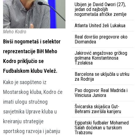
Ubijen je David Owori (27),
jedan od najboljih
nogometaša afričke zemlje
Atlanta United želi Lukakua
Meho Kodro
Real dovršio pregovore oko
Bivši nogometaš i selektor
Diomandea
reprezentacije BiH Meho
Jakirović angažovao grčkog
golmana Konstantinosa
Kodro priključio se
Tzolakisa
Fudbalskom klubu Velež.
Barcelona se uključila u utrku
za Rodrija
Kako je saopšteno iz
Pao dogovor Real Madrida i
Mostarskog kluba, Kodro će
Viniciusa Juniora
imati ulogu stručnog
Švicarska skijašica Gut-
savjetnika Uprave kluba u
Behrami završila karijeru
kreiranju strategije
Egipatski fudbaler Mohamed
Salah dočekan u turskom
sportskog razvoja i jačanju
Trabzonu