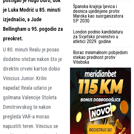
postigao je Hugo Duro, dok
Španska krajnja ljevica i
je Luka Modrić u 85. minuti
desnica ujedinjene protiv
Maroka kao suorganizatora
izjednačio, a Jude
SP 2030.
Bellingham u 95. pogodio za
London podnio kandidaturu
za Svjetsko prvenstvo u
preokret.
atletici 2029. godine
U 80. minuti Realu je posao
Borac minimalnom pobjedom
stekao prednost protiv
dodatno otežan nakon što je
Vitebska
direktni crveni karton dobio
Vinicius Junior. Krilni
napadač Reala udario je
golmana Valencije Stoleta
Dimitrievskog te nakon
pregleda VAR-a morao
napustiti teren. Vinicius se