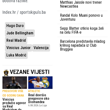
bodova razlike.
Matthias Jaissle novi trener
Newcastlea
Index.hr / sportskipuls.ba
Randal Kolo Muani ponovo u
Juventusu
Hugo Duro
Sepp Blatter otkrio koga želi
na čelu FIFA-e
Jude Bellingham
Real Madrid
Barcelona predstavila mladog
krilnog napadača iz Club
Vinicius Junior
Valencija
Bruggea
Luka Modrić
VEZANE VIJESTI
PREGOVORI VIŠE
ATHLETIC
Real dovršio
OD GODINU DANA
pregovore oko
Vinicius
Diomandea
produžio ugovor
6.08.2026.
La Liga
sa Real
Madridom do