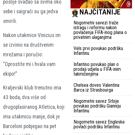
poslije svađao sa svima oko
NAJČITANIJE
sebe i saigrači su ga jedva
smirili.
Nogometni savezi traže
istragu i reformu nakon
povlačenja FIFA-inog plana o
Nakon utakmice Vinicius im
privatnim ulaganjima
se izvinio na društvenim
Vels prvi povukao podršku
Infantinu
mrežama i poručio:
“Oprostite mi i hvala vam
Infantino povukao plan o
prodaji udjela u FIFA-inim
ekipo!”
takmičenjima
Chelsea doveo Valentina
Kraljevski klub trenutno ima
Barca iz Strasbourga
43 boda, dva više od
Nogometni savez Srbije
povukao podršku Gianniju
drugoplasiranog Atletica, koji
Infantinu
ima utakmicu manje, dok je
Nogometni savez Engleske
Barceloni pobjegao na pet
povlači podršku Infantinu