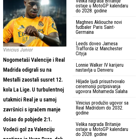
Velika nagrada Britanije
ostaje u MotoGP kalendaru
do 2028. godine
Maghnes Akliouche novi
fudbaler Paris Saint-
Germaina
Leeds doveo Jamesa
Trafforda iz Manchester
Vinicius Junior
Cityja
Nogometaši Valencije i Real
Lonnie Walker IV karijeru
Madrida odigrali su na
nastavlja u Denveru
Mestalli zaostali susret 12.
Hiljade ljudi prisustvovalo
ceremoniji potpisivanja
kola La Lige. U turbulentnoj
ugovora Mohameda Salaha
utakmici Real je u samoj
Vinicius produžio ugovor sa
Real Madridom do 2032.
završnici s igračem manje
godine
došao do pobjede 2:1.
Velika nagrada Britanije
Vodeći gol za Valenciju
ostaje u MotoGP kalendaru
do 2028. godine