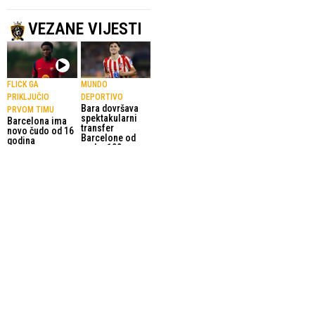
VEZANE VIJESTI
FLICK GA
MUNDO
PRIKLJUČIO
DEPORTIVO
Bara dovršava
PRVOM TIMU
spektakularni
Barcelona ima
transfer
novo čudo od 16
Barcelone od
godina
preko 100
28.07.2026.
La Liga
miliona eura
28.05.2026.
La Liga
IGRAČ
DECO
Ovo je samo
NEWCASTLEA
početak za novi
Barcelona se
tim Barcelone
dogovorila sa
27.05.2026.
La Liga
Newcastleom
oko transfera
Gordona
28.05.2026.
La Liga