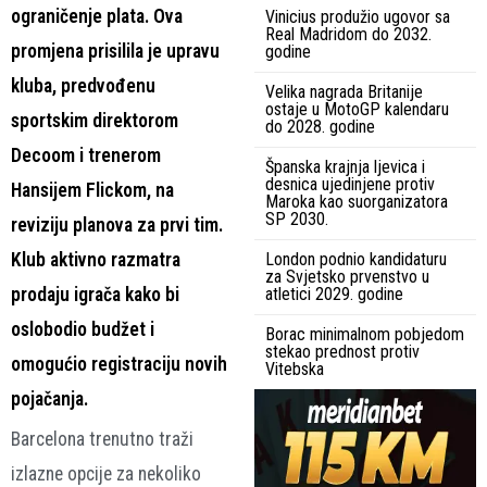
ograničenje plata. Ova
Vinicius produžio ugovor sa
Real Madridom do 2032.
promjena prisilila je upravu
godine
kluba, predvođenu
Velika nagrada Britanije
ostaje u MotoGP kalendaru
sportskim direktorom
do 2028. godine
Decoom i trenerom
Španska krajnja ljevica i
desnica ujedinjene protiv
Hansijem Flickom, na
Maroka kao suorganizatora
SP 2030.
reviziju planova za prvi tim.
Klub aktivno razmatra
London podnio kandidaturu
za Svjetsko prvenstvo u
prodaju igrača kako bi
atletici 2029. godine
oslobodio budžet i
Borac minimalnom pobjedom
stekao prednost protiv
omogućio registraciju novih
Vitebska
pojačanja.
Barcelona trenutno traži
izlazne opcije za nekoliko