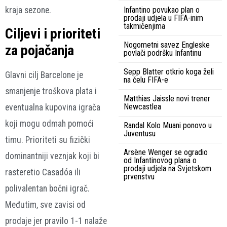
kraja sezone.
Infantino povukao plan o
prodaji udjela u FIFA-inim
takmičenjima
Ciljevi i prioriteti
Nogometni savez Engleske
za pojačanja
povlači podršku Infantinu
Sepp Blatter otkrio koga želi
Glavni cilj Barcelone je
na čelu FIFA-e
smanjenje troškova plata i
Matthias Jaissle novi trener
Newcastlea
eventualna kupovina igrača
koji mogu odmah pomoći
Randal Kolo Muani ponovo u
Juventusu
timu. Prioriteti su fizički
Arsène Wenger se ogradio
dominantniji veznjak koji bi
od Infantinovog plana o
prodaji udjela na Svjetskom
rasteretio Casadóa ili
prvenstvu
polivalentan bočni igrač.
Međutim, sve zavisi od
prodaje jer pravilo 1-1 nalaže