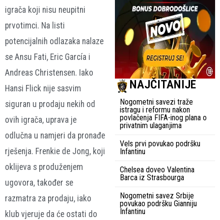
igrača koji nisu neupitni
prvotimci. Na listi
potencijalnih odlazaka nalaze
se Ansu Fati, Eric García i
Andreas Christensen. Iako
NAJČITANIJE
Hansi Flick nije sasvim
Nogometni savezi traže
siguran u prodaju nekih od
istragu i reformu nakon
povlačenja FIFA-inog plana o
ovih igrača, uprava je
privatnim ulaganjima
odlučna u namjeri da pronađe
Vels prvi povukao podršku
rješenja. Frenkie de Jong, koji
Infantinu
oklijeva s produženjem
Chelsea doveo Valentina
Barca iz Strasbourga
ugovora, također se
Nogometni savez Srbije
razmatra za prodaju, iako
povukao podršku Gianniju
Infantinu
klub vjeruje da će ostati do