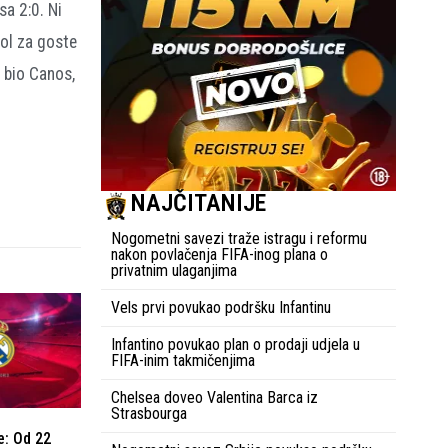
sa 2:0. Ni
gol za goste
e bio Canos,
NAJČITANIJE
Nogometni savezi traže istragu i reformu
nakon povlačenja FIFA-inog plana o
privatnim ulaganjima
Vels prvi povukao podršku Infantinu
Infantino povukao plan o prodaji udjela u
FIFA-inim takmičenjima
Chelsea doveo Valentina Barca iz
Strasbourga
e: Od 22