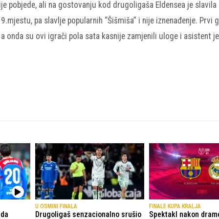
je pobjede, ali na gostovanju kod drugoligaša Eldensea je slavila 
19.mjestu, pa slavlje popularnih “Šišmiša” i nije iznenađenje. Prvi 
 onda su ovi igrači pola sata kasnije zamjenili uloge i asistent j
U OSMINI FINALA
FINALE KUPA KRALJA
ada
Drugoligaš senzacionalno srušio
Spektakl nakon dram