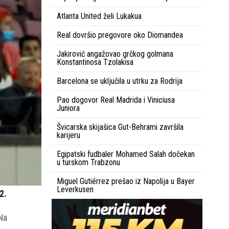
Atlanta United želi Lukakua
Real dovršio pregovore oko Diomandea
Jakirović angažovao grčkog golmana
Konstantinosa Tzolakisa
Barcelona se uključila u utrku za Rodrija
Pao dogovor Real Madrida i Viniciusa
Juniora
Švicarska skijašica Gut-Behrami završila
karijeru
Egipatski fudbaler Mohamed Salah dočekan
u turskom Trabzonu
Miguel Gutiérrez prešao iz Napolija u Bayer
Leverkusen
2.
 Na