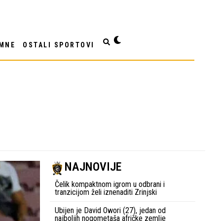
MNE
OSTALI SPORTOVI
NAJNOVIJE
Čelik kompaktnom igrom u odbrani i
tranzicijom želi iznenaditi Zrinjski
Ubijen je David Owori (27), jedan od
najboljih nogometaša afričke zemlje