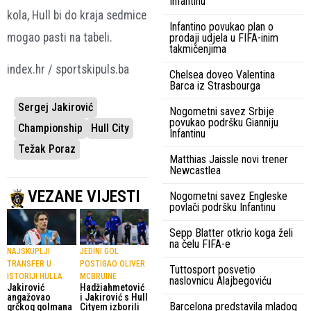
Infantinu
kola, Hull bi do kraja sedmice
Infantino povukao plan o
mogao pasti na tabeli.
prodaji udjela u FIFA-inim
takmičenjima
index.hr / sportskipuls.ba
Chelsea doveo Valentina
Barca iz Strasbourga
Sergej Jakirović
Nogometni savez Srbije
povukao podršku Gianniju
Championship
Hull City
Infantinu
Težak Poraz
Matthias Jaissle novi trener
Newcastlea
VEZANE VIJESTI
Nogometni savez Engleske
povlači podršku Infantinu
Sepp Blatter otkrio koga želi
na čelu FIFA-e
NAJSKUPLJI
JEDINI GOL
TRANSFER U
POSTIGAO OLIVER
Tuttosport posvetio
ISTORIJI HULLA
MCBRUINE
naslovnicu Alajbegoviću
Jakirović
Hadžiahmetović
angažovao
i Jakirović s Hull
Barcelona predstavila mladog
grčkog golmana
Cityem izborili