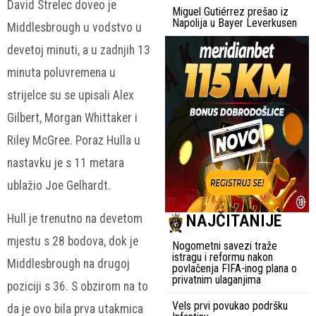
David Strelec doveo je
Miguel Gutiérrez prešao iz
Napolija u Bayer Leverkusen
Middlesbrough u vodstvo u
devetoj minuti, a u zadnjih 13
minuta poluvremena u
strijelce su se upisali Alex
Gilbert, Morgan Whittaker i
Riley McGree. Poraz Hulla u
nastavku je s 11 metara
ublažio Joe Gelhardt.
NAJČITANIJE
Hull je trenutno na devetom
mjestu s 28 bodova, dok je
Nogometni savezi traže
istragu i reformu nakon
Middlesbrough na drugoj
povlačenja FIFA-inog plana o
privatnim ulaganjima
poziciji s 36. S obzirom na to
Vels prvi povukao podršku
da je ovo bila prva utakmica