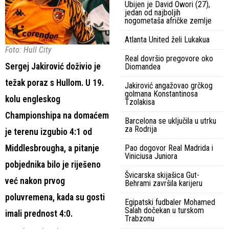
Ubijen je David Owori (27),
jedan od najboljih
nogometaša afričke zemlje
Atlanta United želi Lukakua
Foto: Hull City
Real dovršio pregovore oko
Sergej Jakirović doživio je
Diomandea
težak poraz s Hullom. U 19.
Jakirović angažovao grčkog
golmana Konstantinosa
kolu engleskog
Tzolakisa
Championshipa na domaćem
Barcelona se uključila u utrku
za Rodrija
je terenu izgubio 4:1 od
Middlesbrougha, a pitanje
Pao dogovor Real Madrida i
Viniciusa Juniora
pobjednika bilo je riješeno
Švicarska skijašica Gut-
već nakon prvog
Behrami završila karijeru
poluvremena, kada su gosti
Egipatski fudbaler Mohamed
Salah dočekan u turskom
imali prednost 4:0.
Trabzonu