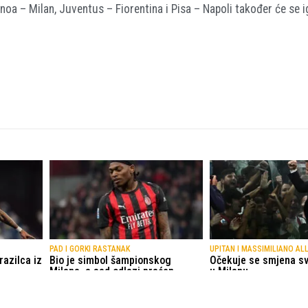
 – Milan, Juventus – Fiorentina i Pisa – Napoli također će se ig
PAD I GORKI RASTANAK
UPITAN I MASSIMILIANO AL
azilca iz
Bio je simbol šampionskog
Očekuje se smjena sv
Milana, a sad odlazi praćen
u Milanu
zvižducima
25.05.2026.
Serie A
31.05.2026.
Serie A