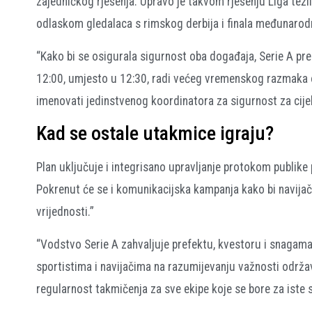
zajedničkog rješenja. Upravo je takvom rješenju Liga tež
odlaskom gledalaca s rimskog derbija i finala međunarodno
“Kako bi se osigurala sigurnost oba događaja, Serie A pred
12:00, umjesto u 12:30, radi većeg vremenskog razmaka od
imenovati jedinstvenog koordinatora za sigurnost za cijel
Kad se ostale utakmice igraju?
Plan uključuje i integrisano upravljanje protokom publike
Pokrenut će se i komunikacijska kampanja kako bi navijač
vrijednosti.”
“Vodstvo Serie A zahvaljuje prefektu, kvestoru i snagama
sportistima i navijačima na razumijevanju važnosti održa
regularnost takmičenja za sve ekipe koje se bore za iste s