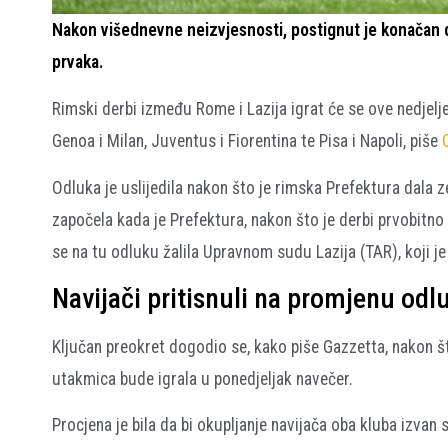
Nakon višednevne neizvjesnosti, postignut je konačan d
prvaka.
Rimski derbi između Rome i Lazija igrat će se ove nedjelj
Genoa i Milan, Juventus i Fiorentina te Pisa i Napoli, piše
Odluka je uslijedila nakon što je rimska Prefektura dala z
započela kada je Prefektura, nakon što je derbi prvobitno
se na tu odluku žalila Upravnom sudu Lazija (TAR), koji 
Navijači pritisnuli na promjenu odl
Ključan preokret dogodio se, kako piše Gazzetta, nakon št
utakmica bude igrala u ponedjeljak navečer.
Procjena je bila da bi okupljanje navijača oba kluba izvan