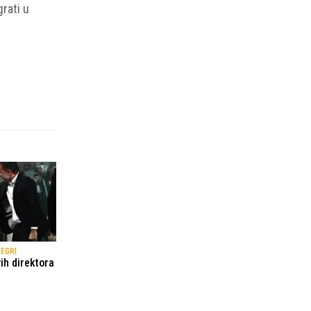
rati u
LEGRI
ih direktora