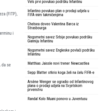
Vels prvi povukao podršku Infantinu
Infantino povukao plan o prodaji udjela u
eza (FITP),
FIFA-inim takmičenjima
Chelsea doveo Valentina Barca iz
Strasbourga
terminu i
Nogometni savez Srbije povukao podršku
Gianniju Infantinu
Nogometni savez Engleske povlači podršku
Infantinu
Matthias Jaissle novi trener Newcastlea
A da se
Sepp Blatter otkrio koga želi na čelu FIFA-e
Arsène Wenger se ogradio od Infantinovog
plana o prodaji udjela na Svjetskom
prvenstvu
Randal Kolo Muani ponovo u Juventusu