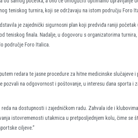
ila od samog početka, a ono će omogućiti optimalno upravljanje 
g teniskog turnira, koji se održavaju na istom području Foro Ita
stavila je zajednički sigurnosni plan koji predviđa raniji početa
 teniskog finala. Nadalje, u dogovoru s organizatorima turnira, 
o područje Foro Italica.
 putem redara te jasne procedure za hitne medicinske slučajeve i 
e pozvali na odgovornost i poštovanje, u interesu dana sporta i z
 reda na dostupnosti i zajedničkom radu. Zahvala ide i klubovima
vanja istovremenosti utakmica u pretposljednjem kolu, čime se št
portske ciljeve.”