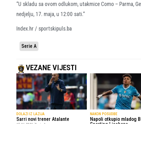
“U skladu sa ovom odlukom, utakmice Como – Parma, Genoa
nedjelju, 17. maja, u 12:00 sati.”
Index.hr / sportskipuls.ba
Serie A
VEZANE VIJESTI
DOLAZI IZ LAZIJA
NAKON POSUDBE
Sarri novi trener Atalante
Napoli otkupio mladog Br
Sporting Lisabona
15.06.2026.
Serie A
6.06.2026.
Serie A