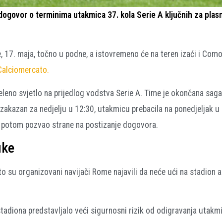
ogovor o terminima utakmica 37. kola Serie A ključnih za plas
e, 17. maja, točno u podne, a istovremeno će na teren izaći i Como
Calciomercato.
eleno svjetlo na prijedlog vodstva Serie A. Time je okončana saga
 zakazan za nedjelju u 12:30, utakmicu prebacila na ponedjeljak u 
je potom pozvao strane na postizanje dogovora.
uke
o su organizovani navijači Rome najavili da neće ući na stadion 
 stadiona predstavljalo veći sigurnosni rizik od odigravanja utakm