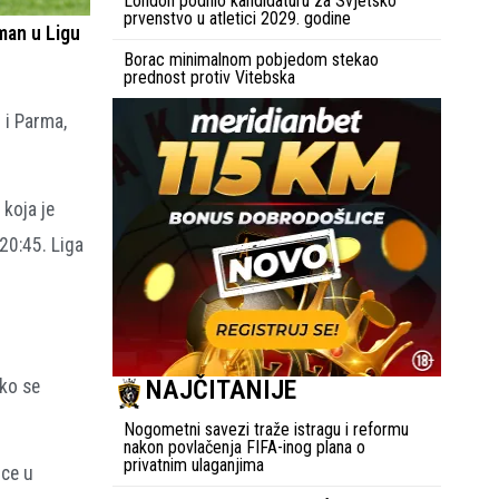
London podnio kandidaturu za Svjetsko
prvenstvo u atletici 2029. godine
man u Ligu
Borac minimalnom pobjedom stekao
prednost protiv Vitebska
 i Parma,
 koja je
20:45. Liga
NAJČITANIJE
ako se
Nogometni savezi traže istragu i reformu
nakon povlačenja FIFA-inog plana o
privatnim ulaganjima
ice u