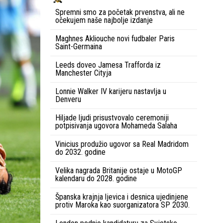
Spremni smo za početak prvenstva, ali ne
očekujem naše najbolje izdanje
Maghnes Akliouche novi fudbaler Paris
Saint-Germaina
Leeds doveo Jamesa Trafforda iz
Manchester Cityja
Lonnie Walker IV karijeru nastavlja u
Denveru
Hiljade ljudi prisustvovalo ceremoniji
potpisivanja ugovora Mohameda Salaha
Vinicius produžio ugovor sa Real Madridom
do 2032. godine
Velika nagrada Britanije ostaje u MotoGP
kalendaru do 2028. godine
Španska krajnja ljevica i desnica ujedinjene
protiv Maroka kao suorganizatora SP 2030.