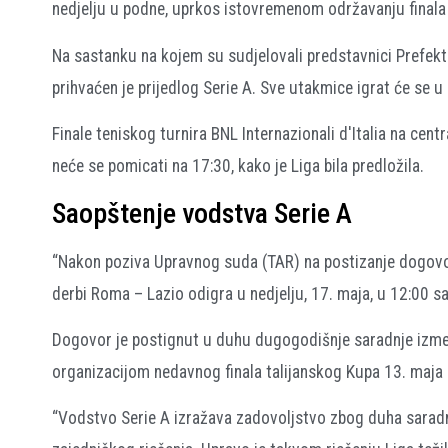
nedjelju u podne, uprkos istovremenom održavanju finala t
Na sastanku na kojem su sudjelovali predstavnici Prefektur
prihvaćen je prijedlog Serie A. Sve utakmice igrat će se u 
Finale teniskog turnira BNL Internazionali d'Italia na ce
neće se pomicati na 17:30, kako je Liga bila predložila.
Saopštenje vodstva Serie A
“Nakon poziva Upravnog suda (TAR) na postizanje dogovora,
derbi Roma – Lazio odigra u nedjelju, 17. maja, u 12:00 s
Dogovor je postignut u duhu dugogodišnje saradnje između
organizacijom nedavnog finala talijanskog Kupa 13. maja 
“Vodstvo Serie A izražava zadovoljstvo zbog duha saradnj