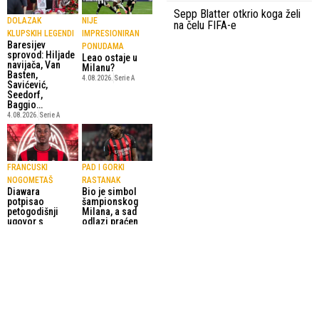
Sepp Blatter otkrio koga želi
DOLAZAK
NIJE
na čelu FIFA-e
KLUPSKIH LEGENDI
IMPRESIONIRAN
Baresijev
PONUDAMA
sprovod: Hiljade
Leao ostaje u
navijača, Van
Milanu?
Basten,
4.08.2026.
Serie A
Savićević,
Seedorf,
Baggio…
4.08.2026.
Serie A
FRANCUSKI
PAD I GORKI
NOGOMETAŠ
RASTANAK
Diawara
Bio je simbol
potpisao
šampionskog
petogodišnji
Milana, a sad
ugovor s
odlazi praćen
Milanom
zvižducima
29.07.2026.
Serie A
31.05.2026.
Serie A
SportskiPuls.ba
© Copyright - VICOBA d.o.o. 2024.
Uvjeti korištenja
Kontakt