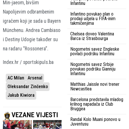
Min-jaeom, bivšim
Infantinu
Napolijevim odbrambenim
Infantino povukao plan o
prodaji udjela u FIFA-inim
igračem koji je sada u Bayern
takmičenjima
Münchenu. Andrea Cambiaso
Chelsea doveo Valentina
Barca iz Strasbourga
i Destiny Udogie također su
na radaru “Rossonera”.
Nogometni savez Engleske
povlači podršku Infantinu
Index.hr / sportskipuls.ba
Nogometni savez Srbije
povukao podršku Gianniju
Infantinu
AC Milan
Arsenal
Matthias Jaissle novi trener
Oleksandar Zinčenko
Newcastlea
Jakub Kiwiora
Barcelona predstavila mladog
krilnog napadača iz Club
Bruggea
VEZANE VIJESTI
Randal Kolo Muani ponovo u
Juventusu