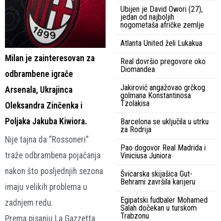
Ubijen je David Owori (27),
jedan od najboljih
nogometaša afričke zemlje
Atlanta United želi Lukakua
Milan je zainteresovan za
Real dovršio pregovore oko
Diomandea
odbrambene igrače
Jakirović angažovao grčkog
Arsenala, Ukrajinca
golmana Konstantinosa
Tzolakisa
Oleksandra Zinčenka i
Poljaka Jakuba Kiwiora.
Barcelona se uključila u utrku
za Rodrija
Nije tajna da “Rossoneri”
Pao dogovor Real Madrida i
traže odbrambena pojačanja
Viniciusa Juniora
nakon što posljednjih sezona
Švicarska skijašica Gut-
Behrami završila karijeru
imaju velikih problema u
Egipatski fudbaler Mohamed
zadnjem redu.
Salah dočekan u turskom
Trabzonu
Prema pisanju La Gazzetta