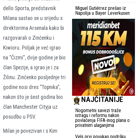
dello Sporta, predstavnik
Miguel Gutiérrez prešao iz
Napolija u Bayer Leverkusen
Milana sastao se u srijedu s
direktorima Arsenala kako bi
razgovarali o Zinčenku i
Kiwioru. Poljak je već igrao
na “Čizmi”, dvije godine je bio
član Spezije, a igrao je i za
Žilinu. Zinčenko posljednje tri
godine nosi dres “Topnika”,
nakon što je šest godina bio
NAJČITANIJE
član Manchester Cityja uz
Nogometni savezi traže
istragu i reformu nakon
posudbu u PSV.
povlačenja FIFA-inog plana o
privatnim ulaganjima
Milan je povezivan i s Kim
Vels prvi povukao podršku