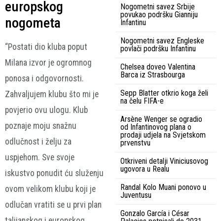
europskog
Nogometni savez Srbije
povukao podršku Gianniju
nogometa
Infantinu
Nogometni savez Engleske
“Postati dio kluba poput
povlači podršku Infantinu
Milana izvor je ogromnog
Chelsea doveo Valentina
Barca iz Strasbourga
ponosa i odgovornosti.
Sepp Blatter otkrio koga želi
Zahvaljujem klubu što mi je
na čelu FIFA-e
povjerio ovu ulogu. Klub
Arsène Wenger se ogradio
poznaje moju snažnu
od Infantinovog plana o
prodaji udjela na Svjetskom
odlučnost i želju za
prvenstvu
uspjehom. Sve svoje
Otkriveni detalji Viniciusovog
ugovora u Realu
iskustvo ponudit ću služenju
Randal Kolo Muani ponovo u
ovom velikom klubu koji je
Juventusu
odlučan vratiti se u prvi plan
Gonzalo García i César
talijanskog i europskog