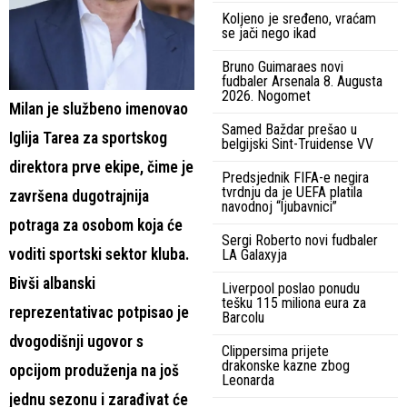
Koljeno je sređeno, vraćam
se jači nego ikad
Bruno Guimaraes novi
fudbaler Arsenala 8. Augusta
2026. Nogomet
Milan je službeno imenovao
Samed Baždar prešao u
Iglija Tarea za sportskog
belgijski Sint-Truidense VV
direktora prve ekipe, čime je
Predsjednik FIFA-e negira
tvrdnju da je UEFA platila
završena dugotrajnija
navodnoj “ljubavnici”
potraga za osobom koja će
Sergi Roberto novi fudbaler
voditi sportski sektor kluba.
LA Galaxyja
Bivši albanski
Liverpool poslao ponudu
tešku 115 miliona eura za
reprezentativac potpisao je
Barcolu
dvogodišnji ugovor s
Clippersima prijete
drakonske kazne zbog
opcijom produženja na još
Leonarda
jednu sezonu i zarađivat će