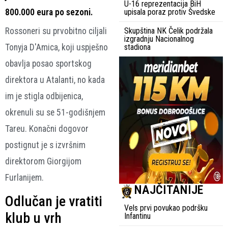
U-16 reprezentacija BiH
800.000 eura po sezoni.
upisala poraz protiv Švedske
Rossoneri su prvobitno ciljali
Skupština NK Čelik podržala
izgradnju Nacionalnog
Tonyja D'Amica, koji uspješno
stadiona
obavlja posao sportskog
direktora u Atalanti, no kada
im je stigla odbijenica,
okrenuli su se 51-godišnjem
Tareu. Konačni dogovor
postignut je s izvršnim
direktorom Giorgijom
Furlanijem.
NAJČITANIJE
Odlučan je vratiti
Vels prvi povukao podršku
klub u vrh
Infantinu