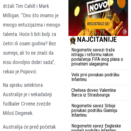
držali Tim Cahill i Mark
Milligan. “Ono što imamo je
mnogo entuzijazma i mnogo
talenta. Hoće li biti bolji za
NAJČITANIJE
četiri ili osam godina? Bez
Nogometni savezi traže
sumnje, ali to ne znači da
istragu i reformu nakon
povlačenja FIFA-inog plana o
nisu dovoljno dobri sada”,
privatnim ulaganjima
rekao je Popović.
Vels prvi povukao podršku
Infantinu
Na spisku selektora
Chelsea doveo Valentina
Australije je i nekadašnji
Barca iz Strasbourga
fudbaler Crvene zvezde
Nogometni savez Srbije
povukao podršku Gianniju
Miloš Degenek.
Infantinu
Nogometni savez Engleske
Australija će pred početak
povlači podršku Infantinu