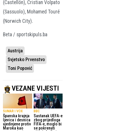
(Castellón), Cristian Volpato
(Sassuolo), Mohamed Touré
(Norwich City).
Beta / sportskipuls.ba
Austrija
Svjetsko Prvenstvo
Toni Popović
VEZANE VIJESTI
SUMAR I VOX
BBC
Španska krajnja
Sastanak UEFA-e
ljevica i desnica
zbog prijedloga
ujedinjene protiv
FIFA-e, moglo bi
Maroka kao
se pokrenuti