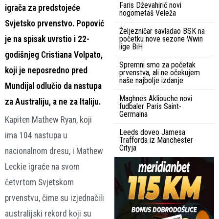
Faris Dževahirić novi
igrača za predstojeće
nogometaš Veleža
Svjetsko prvenstvo. Popović
Željezničar savladao BSK na
je na spisak uvrstio i 22-
početku nove sezone Wwin
lige BiH
godišnjeg Cristiana Volpato,
Spremni smo za početak
koji je neposredno pred
prvenstva, ali ne očekujem
naše najbolje izdanje
Mundijal odlučio da nastupa
Maghnes Akliouche novi
za Australiju, a ne za Italiju.
fudbaler Paris Saint-
Germaina
Kapiten Mathew Ryan, koji
Leeds doveo Jamesa
ima 104 nastupa u
Trafforda iz Manchester
Cityja
nacionalnom dresu, i Mathew
Leckie igraće na svom
četvrtom Svjetskom
prvenstvu, čime su izjednačili
australijski rekord koji su