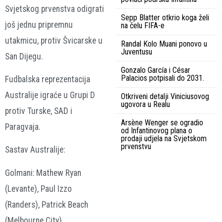
Svjetskog prvenstva odigrati
Sepp Blatter otkrio koga želi
još jednu pripremnu
na čelu FIFA-e
utakmicu, protiv Švicarske u
Randal Kolo Muani ponovo u
Juventusu
San Dijegu.
Gonzalo García i César
Palacios potpisali do 2031.
Fudbalska reprezentacija
Australije igraće u Grupi D
Otkriveni detalji Viniciusovog
ugovora u Realu
protiv Turske, SAD i
Arsène Wenger se ogradio
Paragvaja.
od Infantinovog plana o
prodaji udjela na Svjetskom
prvenstvu
Sastav Australije:
Golmani: Mathew Ryan
(Levante), Paul Izzo
(Randers), Patrick Beach
(Melbourne City)