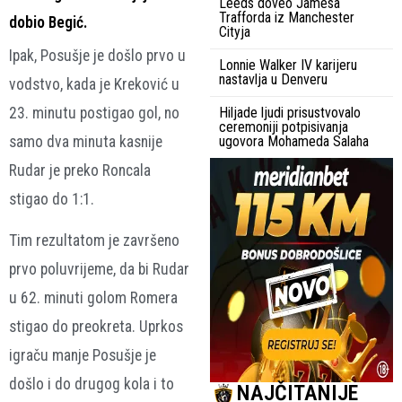
Leeds doveo Jamesa
Trafforda iz Manchester
dobio Begić.
Cityja
Ipak, Posušje je došlo prvo u
Lonnie Walker IV karijeru
nastavlja u Denveru
vodstvo, kada je Kreković u
23. minutu postigao gol, no
Hiljade ljudi prisustvovalo
ceremoniji potpisivanja
samo dva minuta kasnije
ugovora Mohameda Salaha
Rudar je preko Roncala
stigao do 1:1.
Tim rezultatom je završeno
prvo poluvrijeme, da bi Rudar
u 62. minuti golom Romera
stigao do preokreta. Uprkos
igraču manje Posušje je
došlo i do drugog kola i to
NAJČITANIJE