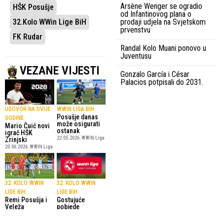
Arsène Wenger se ogradio
HŠK Posušje
od Infantinovog plana o
32.kolo WWin Lige BiH
prodaji udjela na Svjetskom
prvenstvu
FK Rudar
Randal Kolo Muani ponovo u
Juventusu
VEZANE VIJESTI
Gonzalo García i César
Palacios potpisali do 2031.
UGOVOR NA DVIJE
WWIN LIGA BIH
Posušje danas
GODINE
može osigurati
Mario Čuić novi
ostanak
igrač HŠK
22.05.2026.
WWIN Liga
Zrinjski
20.06.2026.
WWIN Liga
32. KOLO WWIN
32. KOLO WWIN
LIGE BIH
LIGE BIH
Remi Posušja i
Gostujuće
Veleža
pobjede
Zrinjskog i
9.05.2026.
Nogomet
Sarajeva