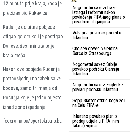
12 minuta prije kraja, kada je
Nogometni savezi traže
istragu i reformu nakon
precizan bio Kukavica.
povlačenja FIFA-inog plana o
privatnim ulaganjima
Rudar je do bitne pobjede
Vels prvi povukao podršku
stigao golom koji je postigao
Infantinu
Danese, šest minuta prije
Chelsea doveo Valentina
Barca iz Strasbourga
kraja meča.
Nogometni savez Srbije
povukao podršku Gianniju
Nakon ove pobjede Rudar je
Infantinu
pretposljednji na tabeli sa 29
Nogometni savez Engleske
bodova, samo tri manje od
povlači podršku Infantinu
Posušja koje je jedno mjesto
Sepp Blatter otkrio koga želi
na čelu FIFA-e
iznad zone ispadanja.
Infantino povukao plan o
federalna.ba/sportskipuls.ba
prodaji udjela u FIFA-inim
takmičenjima