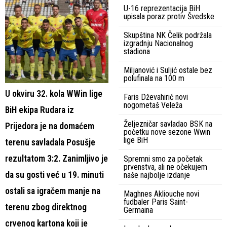
U-16 reprezentacija BiH
upisala poraz protiv Švedske
Skupština NK Čelik podržala
izgradnju Nacionalnog
stadiona
Miljanović i Suljić ostale bez
polufinala na 100 m
U okviru 32. kola WWin lige
Faris Dževahirić novi
nogometaš Veleža
BiH ekipa Rudara iz
Željezničar savladao BSK na
Prijedora je na domaćem
početku nove sezone Wwin
lige BiH
terenu savladala Posušje
rezultatom 3:2. Zanimljivo je
Spremni smo za početak
prvenstva, ali ne očekujem
da su gosti već u 19. minuti
naše najbolje izdanje
ostali sa igračem manje na
Maghnes Akliouche novi
fudbaler Paris Saint-
terenu zbog direktnog
Germaina
crvenog kartona koji je