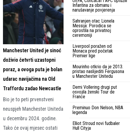
UEFA, Concacaf i AFC optužili
Infantina za obmanu i
narušavanje povjerenja
Sahranjen otac Lionela
Messija: Porodica se
oprostila na privatnoj
ceremoniji
Liverpool poražen od
Manchester United je sinoć
Monaca pred početak
Premier lige
doživio četvrti uzastopni
Mourinho otkrio da je 2013.
poraz, a ovoga puta je bolan
pristao naslijediti Fergusona
u Manchester Unitedu
udarac navijačima na Old
Demi Vollering drugi put
Traffordu zadao Newcastle
osvojila ženski Tour de
France
Bio je to peti prvenstveni
Preminuo Don Nelson, NBA
neuspjeh Manchester Uniteda
legenda
u decembru 2024. godine.
Elliot Stroud novi fudbaler
Tako će ovaj mjesec ostati
Hull Cityja