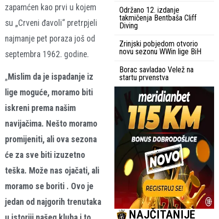
zapamćen kao prvi u kojem
Održano 12. izdanje
takmičenja Bentbaša Cliff
su „Crveni đavoli“ pretrpjeli
Diving
najmanje pet poraza još od
Zrinjski pobjedom otvorio
novu sezonu WWin lige BiH
septembra 1962. godine.
Borac savladao Velež na
„
Mislim da je ispadanje iz
startu prvenstva
lige moguće, moramo biti
iskreni prema našim
navijačima. Nešto moramo
promijeniti, ali ova sezona
će za sve biti izuzetno
teška. Može nas ojačati, ali
moramo se boriti . Ovo je
jedan od najgorih trenutaka
NAJČITANIJE
u istoriji našeg kluba i to