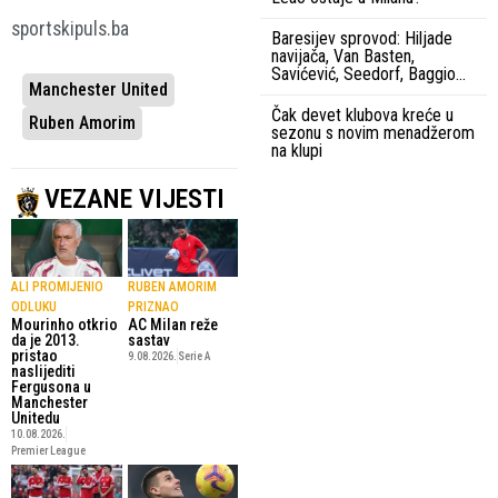
sportskipuls.ba
Baresijev sprovod: Hiljade
navijača, Van Basten,
Savićević, Seedorf, Baggio…
Manchester United
Čak devet klubova kreće u
Ruben Amorim
sezonu s novim menadžerom
na klupi
VEZANE VIJESTI
ALI PROMIJENIO
RUBEN AMORIM
ODLUKU
PRIZNAO
Mourinho otkrio
AC Milan reže
da je 2013.
sastav
pristao
9.08.2026.
Serie A
naslijediti
Fergusona u
Manchester
Unitedu
10.08.2026.
Premier League