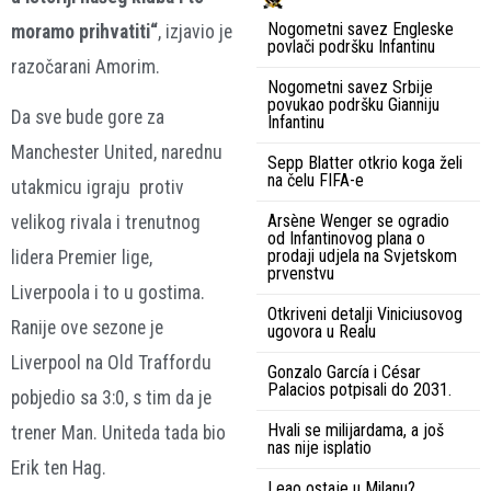
Nogometni savez Engleske
moramo prihvatiti“
, izjavio je
povlači podršku Infantinu
razočarani Amorim.
Nogometni savez Srbije
povukao podršku Gianniju
Da sve bude gore za
Infantinu
Manchester United, narednu
Sepp Blatter otkrio koga želi
na čelu FIFA-e
utakmicu igraju protiv
Arsène Wenger se ogradio
velikog rivala i trenutnog
od Infantinovog plana o
prodaji udjela na Svjetskom
lidera Premier lige,
prvenstvu
Liverpoola i to u gostima.
Otkriveni detalji Viniciusovog
Ranije ove sezone je
ugovora u Realu
Liverpool na Old Traffordu
Gonzalo García i César
Palacios potpisali do 2031.
pobjedio sa 3:0, s tim da je
Hvali se milijardama, a još
trener Man. Uniteda tada bio
nas nije isplatio
Erik ten Hag.
Leao ostaje u Milanu?